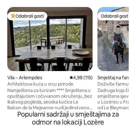
Odabrali gosti
Odabrali gosti
Među najviše rangiranima s oznakom „Odabrali gosti”
Odabrali gosti
Vila – Arlempdes
Prosječna ocjena: 4,98/5, recenz
4,98 (115)
Smještaj na farmi 
Arhitektova kuća u srcu prirode
Doživite farmu iz 
Namještena za turizam **** Smještena u
Zadruga koja živi 
opuštajućem i očuvanom okruženju, bez
smještena sjever
ikakvog pogleda, seoska kućica Le
u Lozèreu u Francu
Balcon de la Mejeanne nudi jedinstveno
od Le Bleymarda, 
Popularni sadržaji u smještajima za
iskustvo koje kombinira veliku udobnost i
Trail. Udobna velik
prirodu. Smještaj površine 170m ² nalazi
kreveta i krevetom 
odmor na lokaciji Lozère
se na ograđenom parku površine 6000m
kuhinja koju dijeli
², koji se sastoji od nekoliko terasa,
kupaonica. Pješačen