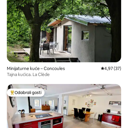
Minijaturne kuće – Concoules
Prosječna ocje
4,97 (37)
Tajna kućica. La Clède
Odabrali gosti
Među najviše rangiranima s oznakom „Odabrali gosti”