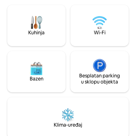
panoramske terase s vrtnim
do obližnjih planins
namještajem, terena za petanque,
brzog tekućih poto
jacuzzija na drva, viseće mreže, prostora
pastrve ili opušta
za roštilj, natkrivene terase od 80 m²
kupeljima udaljen
ispod kuće. Posteljina 8 EUR/krevet
vlakom, izravno iz
Ručnici nisu osigurani
Kuhinja
Wi-Fi
Besplatan parking
Bazen
u sklopu objekta
Klima-uređaj