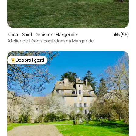
Kuća – Saint-Denis-en-Margeride
Prosječna o
5 (95)
Atelier de Léon s pogledom na Margeride
Odabrali gosti
Među najviše rangiranima s oznakom „Odabrali gosti”