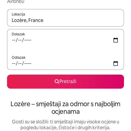
Airbnbu
Lokacija
Kada budu dostupni rezultati, moći ćete ih pregledati koristeći
Dolazak
Odlazak
Pretraži
Lozère – smještaji za odmor s najboljim
ocjenama
Gosti su se složili: ti smještaji imaju visoke ocjene u
pogledu lokacije, čistoće i drugih kriterija.