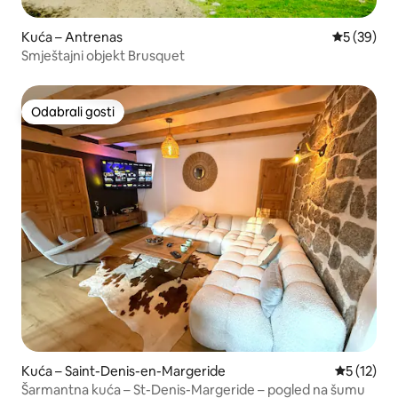
Kuća – Antrenas
Prosječna o
5 (39)
Smještajni objekt Brusquet
Odabrali gosti
Odabrali gosti
Kuća – Saint-Denis-en-Margeride
Prosječna 
5 (12)
Šarmantna kuća – St-Denis-Margeride – pogled na šumu