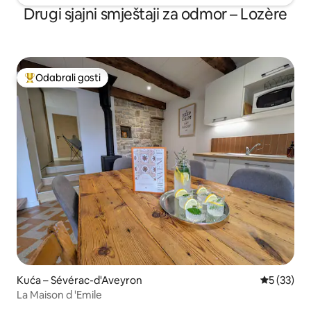
Drugi sjajni smještaji za odmor – Lozère
Odabrali gosti
Među najviše rangiranima s oznakom „Odabrali gosti”
Kuća – Sévérac-d'Aveyron
Prosječna 
5 (33)
La Maison d 'Emile