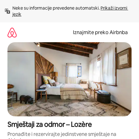
Prijeđi
Neke su informacije prevedene automatski. 
Prikaži izvorni 
na
jezik
sadržaj
Iznajmite preko Airbnba
Smještaji za odmor – Lozère
Pronađite i rezervirajte jedinstvene smještaje na