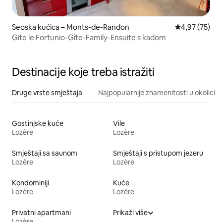
Seoska kućica – Monts-de-Randon
Prosječna ocje
4,97 (75)
Gite le Fortunio-Gîte-Family-Ensuite s kadom
Destinacije koje treba istražiti
Druge vrste smještaja
Najpopularnije znamenitosti u okolici
Gostinjske kuće
Vile
Lozère
Lozère
Smještaji sa saunom
Smještaji s pristupom jezeru
Lozère
Lozère
Kondominiji
Kuće
Lozère
Lozère
Privatni apartmani
Prikaži više
Lozère