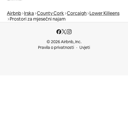
Airbnb
Irska
County Cork
Corcaigh
Lower Killeens
Prostori za mjesečni najam
© 2026 Airbnb, Inc.
Pravila o privatnosti
Uvjeti