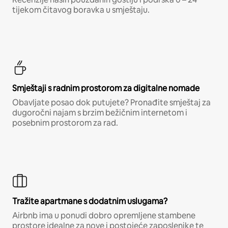
tijekom čitavog boravka u smještaju.
Smještaji s radnim prostorom za digitalne nomade
Obavljate posao dok putujete? Pronađite smještaj za
dugoročni najam s brzim bežičnim internetom i
posebnim prostorom za rad.
Tražite apartmane s dodatnim uslugama?
Airbnb ima u ponudi dobro opremljene stambene
prostore idealne za nove i postojeće zaposlenike te