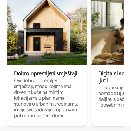
Dobro opremljeni smještaji
Digitalni noma
ljudi
Ovi dobro opremljeni
smještaji, među kojima ima
Udobni smještaj
drvenih kuća na mirnim
nomade i ljude 
lokacijama u planinama i
daljinu s bežič
stanova u urbanim sredinama,
i posebnim pro
imaju sve sadržaje koji su vam
potrebni u vašem domu.