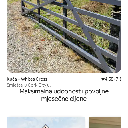
Kuća – Whites Cross
Prosječna ocje
4,58 (71)
Smještaj u Cork Cityju.
Maksimalna udobnost i povoljne
mjesečne cijene