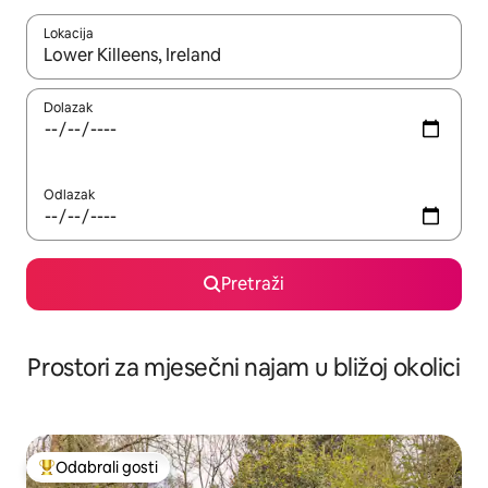
Lokacija
Kada budu dostupni rezultati, moći ćete ih pregledati koristeći
Dolazak
Odlazak
Pretraži
Prostori za mjesečni najam u bližoj okolici
Odabrali gosti
Među najviše rangiranima s oznakom „Odabrali gosti”