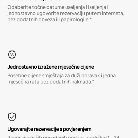
Odaberite točne datume useljenja i iseljenja i
jednostavno ugovorite rezervaciju putem interneta,
bez dodatnih obveza ili papirologije.*
Jednostavno izražene mjesečne cijene
Posebne cijene smještaja za duži boravak i jedna
mjesečna rata bez dodatnih naknada.*
Ugovarajte rezervacije s povjerenjem
Recenzije naših pouzdanih gostiju i podrška 0 – 24