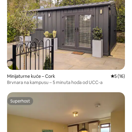
Minijaturne kuće – Cork
Prosječna 
5 (16)
Brvnara na kampusu – 5 minuta hoda od UCC-a
Superhost
Superhost