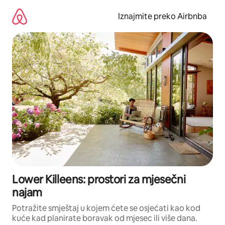
Prijeđi
na
Iznajmite preko Airbnba
sadržaj
Lower Killeens: prostori za mjesečni
najam
Potražite smještaj u kojem ćete se osjećati kao kod
kuće kad planirate boravak od mjesec ili više dana.