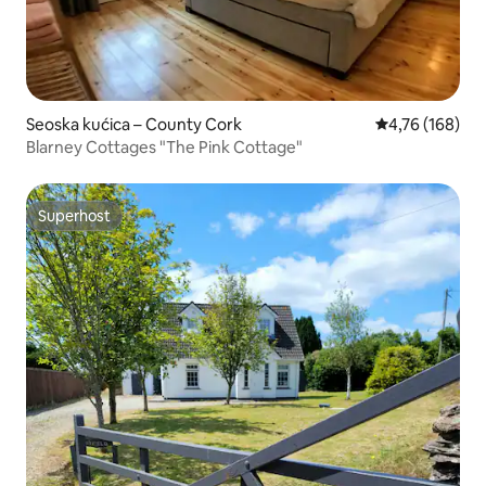
Seoska kućica – County Cork
Prosječna ocjen
4,76 (168)
Blarney Cottages "The Pink Cottage"
Superhost
Superhost