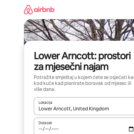
Prijeđi
na
sadržaj
Lower Arncott: prostori
za mjesečni najam
Potražite smještaj u kojem ćete se osjećati k
kod kuće kad planirate boravak od mjesec ili
više dana.
Lokacija
Kada budu dostupni rezultati, moći ćete ih pregle
Dolazak