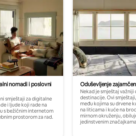
alni nomadi i poslovni
Oduševljenje zajamče
Nekad je smještaj važniji
destinacije. Ovi smještaji
i smještaji za digitalne
među kojima su drvene k
e i ljude koji rade na
na liticama i kuće na bro
nu s bežičnim internetom
mirnom okruženju, obiluj
ebnim prostorom za rad.
jedinstvenim značajkama