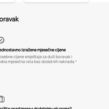
boravak
ednostavno izražene mjesečne cijene
osebne cijene smještaja za duži boravak i
edna mjesečna rata bez dodatnih naknada.*
ražite apartmane s dodatnim uslugama?