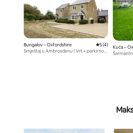
Bungalov – Oxfordshire
Prosječna ocjena: 
5 (4)
Kuća – Ox
Smještaj u Ambrosdenu | Vrt + parkirno
Šarmantna
mjesto + u blizini Bicestera
Villagea i
Maks