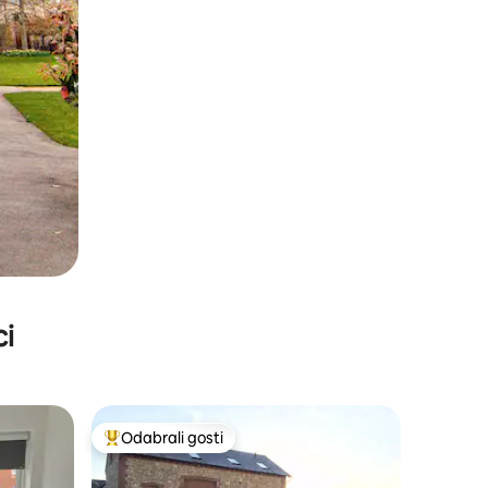
ci
Odabrali gosti
nakom „Odabrali gosti”
Među najviše rangiranima s oznakom „Odabrali gosti”