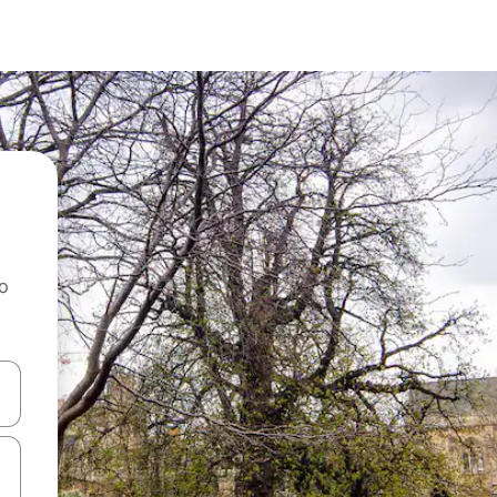
ao
dati koristeći se strelicama prema gore i prema dolje, kao i dodirom i