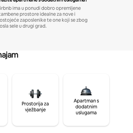
irbnb ima u ponudi dobro opremljene
tambene prostore idealne za nove i
ostojeće zaposlenike te one koji se zbog
osla sele u drugi grad.
 najam
Apartman s
Prostorija za
dodatnim
vježbanje
uslugama