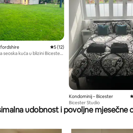
5/5, recenzija: 4
fordshire
Prosječna ocjena: 5/5, recenzija: 12
5 (12)
 seoska kuća u blizini Bicester
 Oxforda
Kondominij – Bicester
P
Bicester Studio
imalna udobnost i povoljne mjesečne c