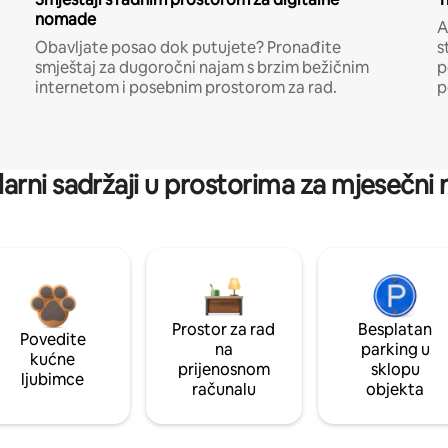
nomade
A
Obavljate posao dok putujete? Pronađite
s
smještaj za dugoročni najam s brzim bežičnim
p
internetom i posebnim prostorom za rad.
p
arni sadržaji u prostorima za mjesečni
Prostor za rad
Besplatan
Povedite
na
parking u
kućne
prijenosnom
sklopu
ljubimce
računalu
objekta