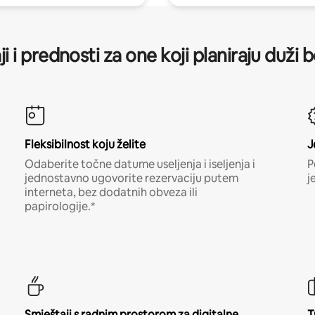
ji i prednosti za one koji planiraju duži 
Fleksibilnost koju želite
J
Odaberite točne datume useljenja i iseljenja i
P
jednostavno ugovorite rezervaciju putem
j
interneta, bez dodatnih obveza ili
papirologije.*
Smještaji s radnim prostorom za digitalne
T