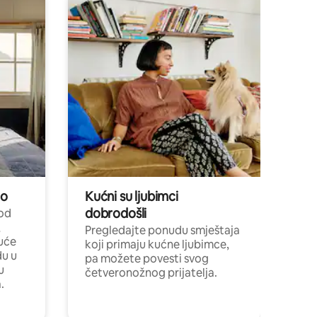
no
Kućni su ljubimci
dobrodošli
 od
,
Pregledajte ponudu smještaja
uće
koji primaju kućne ljubimce,
du u
pa možete povesti svog
u
četveronožnog prijatelja.
.