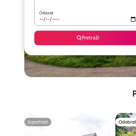
Odlazak
Pretraži
P
Superhost
Odabrali
Superhost
Odabrali