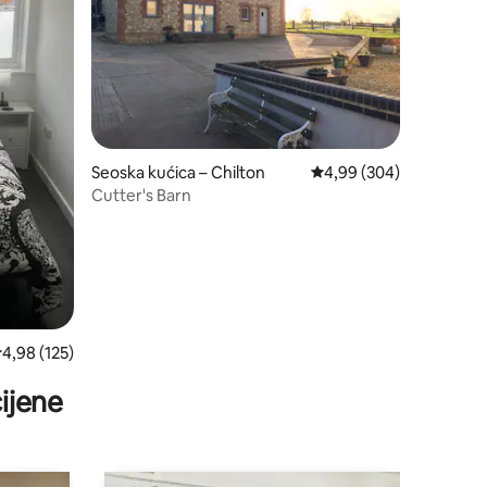
Seoska kućica – Chilton
Prosječna ocjena: 4,99/
4,99 (304)
Cutter's Barn
rosječna ocjena: 4,98/5, recenzija: 125
4,98 (125)
ijene