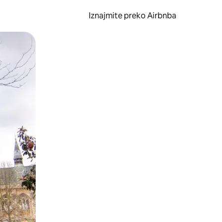
Iznajmite preko Airbnba
li prelaskom prstom po zaslonu.