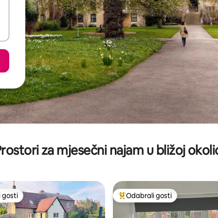
rostori za mjesečni najam u bližoj okoli
 gosti
Odabrali gosti
 gosti
Među najviše rangiranima s oz