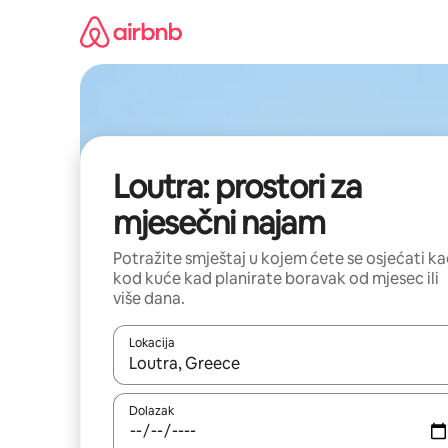
Prijeđi
na
sadržaj
Loutra: prostori za
mjesečni najam
Potražite smještaj u kojem ćete se osjećati k
kod kuće kad planirate boravak od mjesec ili
više dana.
Lokacija
Kada budu dostupni rezultati, moći ćete ih pregle
Dolazak