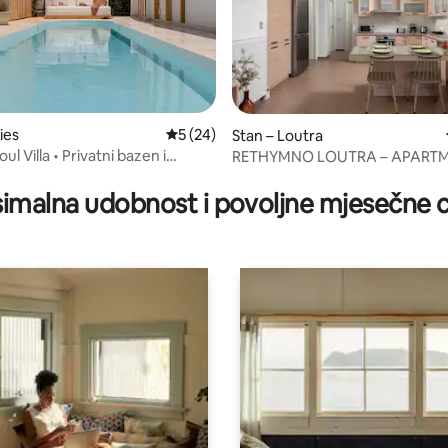
sies
Prosječna ocjena: 5/5, recenzija: 24
5 (24)
/5, recenzija: 12
Stan – Loutra
ul Villa • Privatni bazen i
RETHYMNO LOUTRA – APART
 fitness
LUCIA U ZELENILU
imalna udobnost i povoljne mjesečne c