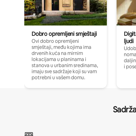
Dobro opremljeni smještaji
Digit
ljudi
Ovi dobro opremljeni
smještaji, među kojima ima
Udobn
drvenih kuća na mirnim
nomad
lokacijama u planinama i
dalji
stanova u urbanim sredinama,
i pos
imaju sve sadržaje koji su vam
potrebni u vašem domu.
Sadrža