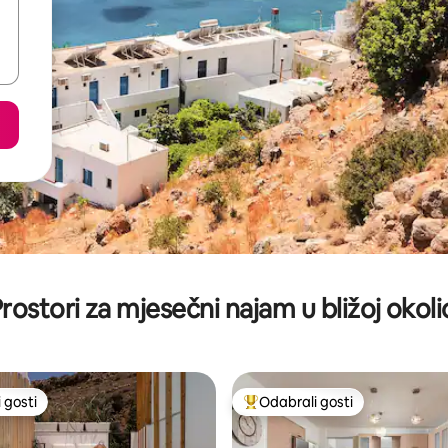
rostori za mjesečni najam u bližoj okoli
 gosti
Odabrali gosti
 gosti
Među najviše rangiranima s oz