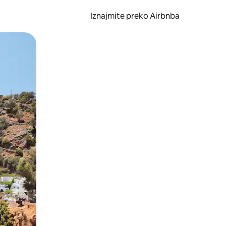
Iznajmite preko Airbnba
li prelaskom prstom po zaslonu.