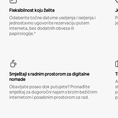
Fleksibilnost koju želite
J
Odaberite točne datume useljenja i iseljenja i
P
jednostavno ugovorite rezervaciju putem
j
interneta, bez dodatnih obveza ili
papirologije.*
Smještaji s radnim prostorom za digitalne
T
nomade
A
Obavljate posao dok putujete? Pronađite
s
smještaj za dugoročni najam s brzim bežičnim
p
internetom i posebnim prostorom za rad.
p