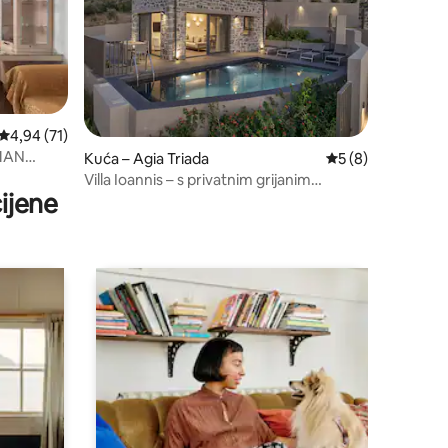
Prosječna ocjena: 4,94/5, recenzija: 71
4,94 (71)
MAN
Kuća – Agia Triada
Prosječna ocjena: 
5 (8)
Villa Ioannis – s privatnim grijanim
ijene
bazenom