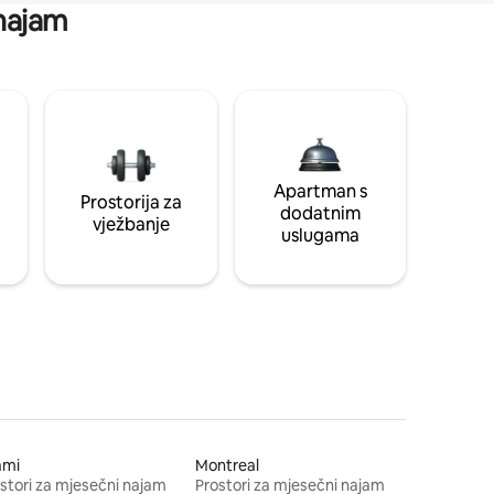
 najam
Apartman s
Prostorija za
dodatnim
vježbanje
uslugama
ami
Montreal
stori za mjesečni najam
Prostori za mjesečni najam