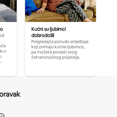
no
Kućni su ljubimci
dobrodošli
 od
,
Pregledajte ponudu smještaja
uće
koji primaju kućne ljubimce,
du u
pa možete povesti svog
u
četveronožnog prijatelja.
.
boravak