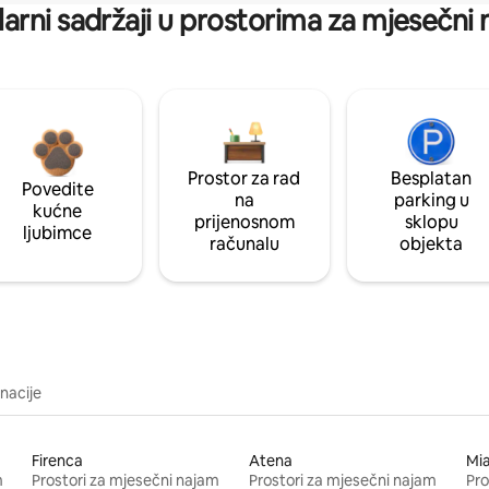
arni sadržaji u prostorima za mjesečni
Prostor za rad
Besplatan
Povedite
na
parking u
kućne
prijenosnom
sklopu
ljubimce
računalu
objekta
inacije
Firenca
Atena
Mi
m
Prostori za mjesečni najam
Prostori za mjesečni najam
Pro