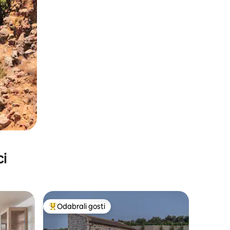
ci
Odabrali gosti
nakom „Odabrali gosti”
Među najviše rangiranima s oznakom „Odabrali gosti”