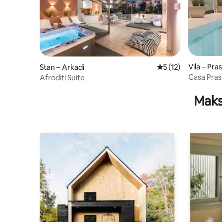
Vila – Pra
Stan – Arkadi
Prosječna ocjena: 5
5 (12)
Casa Praso
Afroditi Suite
prostor za
Maks