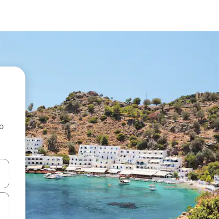
ao
dati koristeći se strelicama prema gore i prema dolje, kao i dodirom i