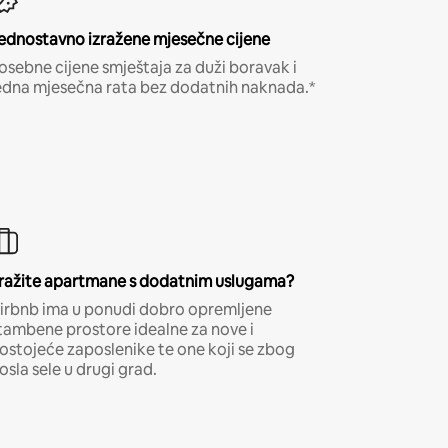
ednostavno izražene mjesečne cijene
osebne cijene smještaja za duži boravak i
edna mjesečna rata bez dodatnih naknada.*
ražite apartmane s dodatnim uslugama?
irbnb ima u ponudi dobro opremljene
tambene prostore idealne za nove i
ostojeće zaposlenike te one koji se zbog
osla sele u drugi grad.