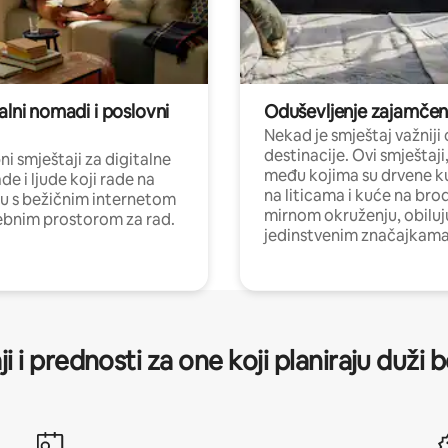
alni nomadi i poslovni
Oduševljenje zajamče
Nekad je smještaj važniji
destinacije. Ovi smještaji
i smještaji za digitalne
među kojima su drvene k
e i ljude koji rade na
na liticama i kuće na bro
nu s bežičnim internetom
mirnom okruženju, obiluj
ebnim prostorom za rad.
jedinstvenim značajkama
ji i prednosti za one koji planiraju duži 