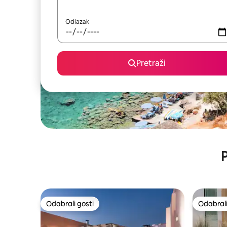
Odlazak
Pretraži
P
Odabrali gosti
Odabrali
Odabrali gosti
Odabrali