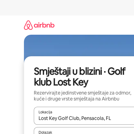
Prijeđi
na
sadržaj
Smještaji u blizini · Golf
klub Lost Key
Rezervirajte jedinstvene smještaje za odmor,
kuće i druge vrste smještaja na Airbnbu
Lokacija
Kada budu dostupni rezultati, moći ćete ih pregle
Dolazak