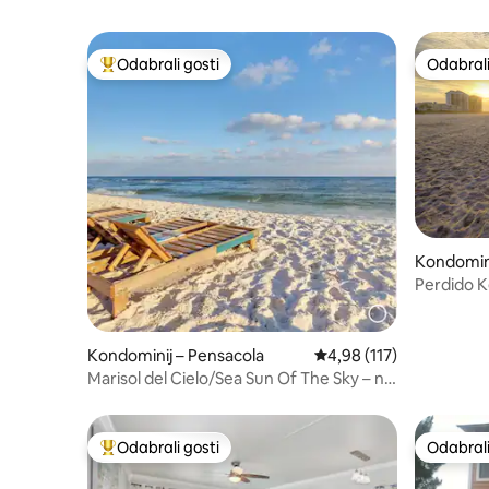
Odabrali gosti
Odabrali
Među najviše rangiranima s oznakom „Odabrali gosti”
Odabrali
Kondomini
Perdido Ke
mjehurići
Kondominij – Pensacola
Prosječna ocjena: 4,98/5
4,98 (117)
Marisol del Cielo/Sea Sun Of The Sky – na
plaži
Odabrali gosti
Odabrali
Među najviše rangiranima s oznakom „Odabrali gosti”
Odabrali