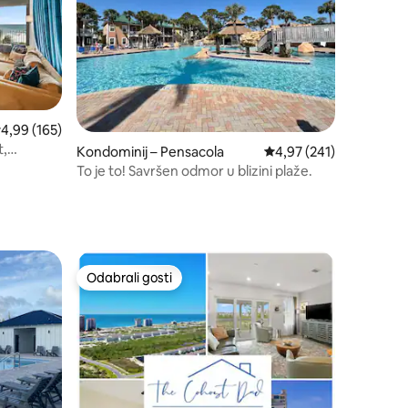
rosječna ocjena: 4,99/5, recenzija: 165
4,99 (165)
t,
Kondominij – Pensacola
Prosječna ocjena: 4,97/
4,97 (241)
e cijelom
To je to! Savršen odmor u blizini plaže.
Odabrali gosti
Odabrali gosti