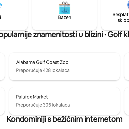
premljena kuhinja, brzi Wi-Fi,
kavu, NOVU perilicu/sušilicu, s
šilica, garažno parkiralište i
ventilatore, namještaj za obalu,
 plažu – sve što vam je
kućanske aparate i podove te 
Besplat
i
Bazen
 za ugodan boravak
površine od granita.
sklo
pularnije znamenitosti u blizini · Golf 
Alabama Gulf Coast Zoo
Preporučuje 428 lokalaca
Palafox Market
Preporučuje 306 lokalaca
Kondominiji s bežičnim internetom