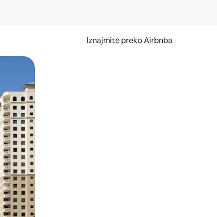
Iznajmite preko Airbnba
li prelaskom prstom po zaslonu.