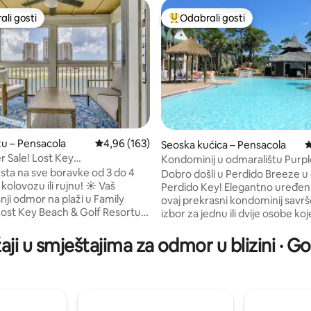
li gosti
Odabrali gosti
više rangiranima s oznakom „Odabrali gosti”
Među najviše rangiranima s oz
zu – Pensacola
Prosječna ocjena: 4,96/5, recenzija: 163
4,96 (163)
Seoska kućica – Pensacola
P
r Sale! Lost Key
Kondominij u odmaralištu Purpl
, recenzija: 213
•Pool•Beach
„Perdido Breeze”
sta na sve boravke od 3 do 4
Dobro došli u Perdido Breeze u 
lovozu ili rujnu! ☀️ Vaš
Perdido Key! Elegantno uređen 
nji odmor na plaži u Family
ovaj prekrasni kondominij savrš
Lost Key Beach & Golf Resortu –
izbor za jednu ili dvije osobe koj
puštena obalna atmosfera spaja
otići na odmor sa svim udobno
 stilu odmarališta 🏡 Kuća u
doma. Unutar Purple Parrot Resorta, ova
aji u smještajima za odmor u blizini · Go
pavaće sobe / 2,5 kupaonice |
jedinica na donjem katu ima sv
ještaj za obitelji ✔️Pogled na
je potrebno. Opustite se i napu
azeni u odmaralištu ✔️Pristup
baterije! Značajke uključuju: veliki bračni
 klubu na plaži ✔️5 – 10 minuta
krevet s jastučnicom, dva pam
i besplatan shuttle do pijeska
televizora ravnog ekrana, stani