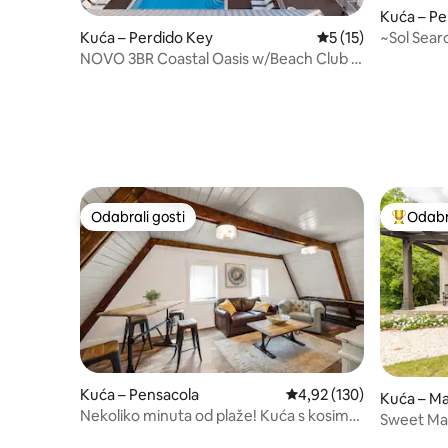
Kuća – Pe
~Sol Searc
Kuća – Perdido Key
Prosječna ocjena: 5
5 (15)
Perdido 
NOVO 3BR Coastal Oasis w/Beach Club ~
Prihvaćamo kućne ljubimce
Odabrali gosti
Odabra
Odabrali gosti
Među naj
Kuća – Pensacola
Prosječna ocjena: 4,92/5
4,92 (130)
Kuća – Ma
Nekoliko minuta od plaže! Kuća s kosim
Sweet Mag
krovom u The Pointu
plaže/Fai