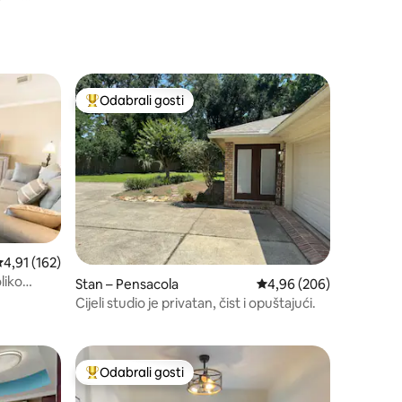
Odabrali gosti
Među najviše rangiranima s oznakom „Odabrali gosti”
rosječna ocjena: 4,91/5, recenzija: 162
4,91 (162)
liko
Stan – Pensacola
Prosječna ocjena: 4,96/
4,96 (206)
i parka
Cijeli studio je privatan, čist i opuštajući.
Odabrali gosti
nakom „Odabrali gosti”
Među najviše rangiranima s oznakom „Odabrali gosti”