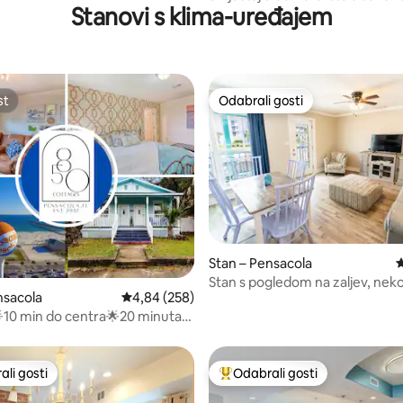
Stanovi s klima-uređajem
privatnim klubom na plaži
st
Odabrali gosti
st
Odabrali gosti
, recenzija: 127
Stan – Pensacola
P
Stan s pogledom na zaljev, neko
nsacola
Prosječna ocjena: 4,84/5, recenzija: 258
4,84 (258)
koraka od plaže Perdido Beach 
FloraBama
10 min do centra🌟20 minuta
li gosti
Odabrali gosti
više rangiranima s oznakom „Odabrali gosti”
Među najviše rangiranima s oz