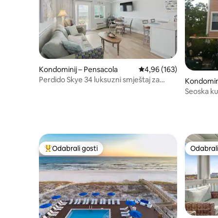
Kondominij – Pensacola
Prosječna ocjena: 4,96/5
4,96 (163)
Perdido Skye 34 luksuzni smještaj za
Kondomini
odmor na plaži
Seoska ku
Odabrali gosti
Odabrali
Među najviše rangiranima s oznakom „Odabrali gosti”
Odabrali