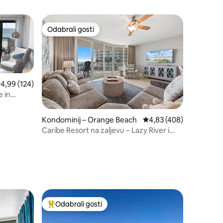
Odabrali gosti
nakom „Odabrali gosti”
Odabrali gosti
rosječna ocjena: 4,99/5, recenzija: 124
4,99 (124)
e in
Kondominij – Orange Beach
Prosječna ocjena: 4,83/
4,83 (408)
Caribe Resort na zaljevu – Lazy River i
brvnare! B208
Odabrali gosti
nakom „Odabrali gosti”
Među najviše rangiranima s oznakom „Odabrali gosti”