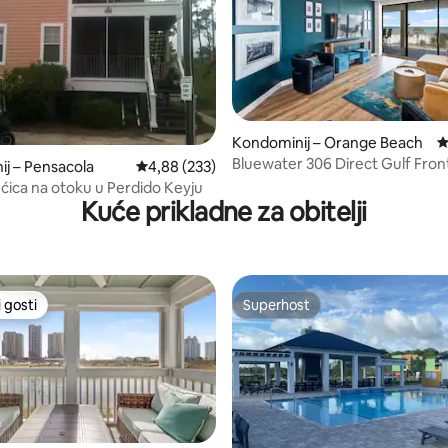
, recenzija: 163
Kondominij – Orange Beach
P
Bluewater 306 Direct Gulf Fron
j – Pensacola
Prosječna ocjena: 4,88/5, recenzija: 233
4,88 (233)
OGROMNI balkon koji se protež
ćica na otoku u Perdido Keyju
dužinom
Kuće prikladne za obitelji
 gosti
Superhost
 gosti
Superhost