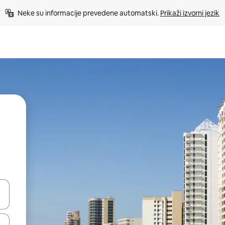
Neke su informacije prevedene automatski. 
Prikaži izvorni jezik
dati koristeći se strelicama prema gore i prema dolje, kao i dodirom i