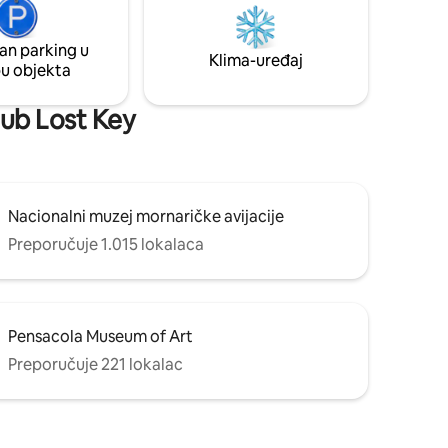
odmaralištima, spa s vrućim kupeljima,
tropne
fitness centar i klub na plaži s restoranom
 novije
i bazenom te privatnim pristupom plaži!
radne
an parking u
Klima-uređaj
pu objekta
klub Lost Key
Nacionalni muzej mornaričke avijacije
Preporučuje 1.015 lokalaca
Pensacola Museum of Art
Preporučuje 221 lokalac