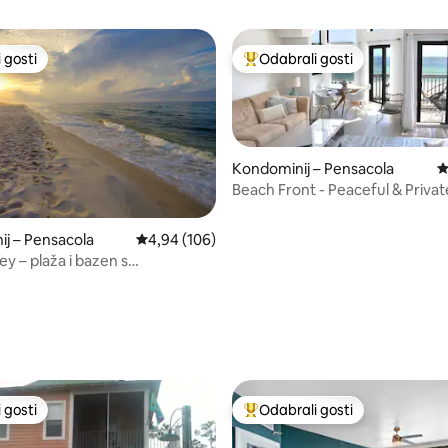
 gosti
Odabrali gosti
 gosti
Među najviše rangiranima s oz
Kondominij – Pensacola
P
Beach Front - Peaceful & Privat
Perdido Key FL
j – Pensacola
Prosječna ocjena: 4,94/5, recenzija: 106
4,94 (106)
y – plaža i bazen s
ma. Za 6 osoba.
, recenzija: 117
 gosti
Odabrali gosti
 gosti
Među najviše rangiranima s oz