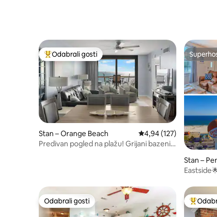
Odabrali gosti
Superho
Među najviše rangiranima s oznakom „Odabrali gosti”
Superho
Stan – Orange Beach
Prosječna ocjena: 4,94/5
4,94 (127)
Predivan pogled na plažu! Grijani bazeni!
Prikladno za obitelji
Stan – Pe
Eastside
do plaže
Odabrali gosti
Odabra
Odabrali gosti
Među naj