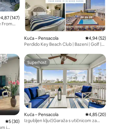
rosječna ocjena: 4,87/5, recenzija: 147
4,87 (147)
le From
Kuća – Pensacola
Prosječna ocjena: 4,94
4,94 (52)
Perdido Key Beach Club | Bazeni | Golf |
Odmaralište
Superhost
nakom „Odabrali gosti”
Superhost
Kuća – Pensacola
Prosječna ocjena: 4,85
4,85 (20)
Izgubljen ključ|Garaža s utičnicom za
Prosječna ocjena: 5/5, recenzija: 30
5 (30)
punjenje električnih vozila|Bazeni|Plaža
om i