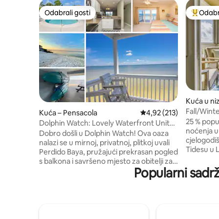
Odabrali gosti
Odabra
Odabrali gosti
Među naj
Kuća u ni
Fall/Winte
Kuća – Pensacola
Prosječna ocjena: 4,92/5
4,92 (213)
3BR•Golf
25 % popu
Dolphin Watch: Lovely Waterfront Unit
noćenja u ko
with Kayaks!
Dobro došli u Dolphin Watch! Ova oaza
cjelogodiš
nalazi se u mirnoj, privatnoj, plitkoj uvali
Tidesu u 
Perdido Baya, pružajući prekrasan pogled
gdje se o
s balkona i savršeno mjesto za obitelji za
sa zabavom u
Popularni sadrž
opuštanje, plivanje i sigurno veslanje, sve
nizu s 3 s
to odmah iza ovog doma na obali. Ovaj
Udoban sm
smještaj s 2 spavaće sobe i 2,5 kupaonice
zaljev ✔️B
ima kapacitet za 6 osoba i uključuje
privatnom
potpuno opremljenu kuhinju, praonicu
pješice il
rublja i 2 kajaka! Provedite cijeli dan