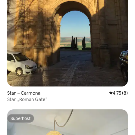
Stan – Carmona
Prosječna oc
4,75 (8)
Stan „Roman Gate”
Superhost
Superhost