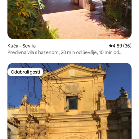
Kuća – Sevilla
Prosječna ocje
4,89 (36)
Predivna vila s bazenom, 20 min od Sevillje, 10 min od
zračne luke
Odabrali gosti
Odabrali gosti