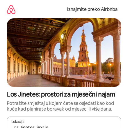
Prijeđi
na
Iznajmite preko Airbnba
sadržaj
Los Jinetes: prostori za mjesečni najam
Potražite smještaj u kojem ćete se osjećati kao kod
kuće kad planirate boravak od mjesec ili više dana.
Lokacija
Kada budu dostupni rezultati, moći ćete ih pregledati koristeći