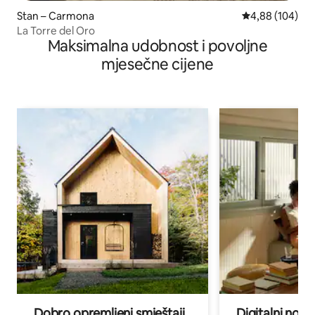
Stan – Carmona
Prosječna ocjen
4,88 (104)
La Torre del Oro
Maksimalna udobnost i povoljne
mjesečne cijene
Dobro opremljeni smještaji
Digitalni noma