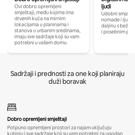
ljudi
Ovi dobro opremljeni
smještaji, među kojima ima
Udobni smještaj
drvenih kuća na mirnim
nomade i ljude 
lokacijama u planinama i
daljinu s bežič
stanova u urbanim sredinama,
i posebnim pro
imaju sve sadržaje koji su vam
potrebni u vašem domu.
Sadržaji i prednosti za one koji planiraju
duži boravak
Dobro opremljeni smještaji
Potpuno opremljeni prostori za najam uključuju
kuhinju i sve sadržaje koji su vam potrebni za ugodan