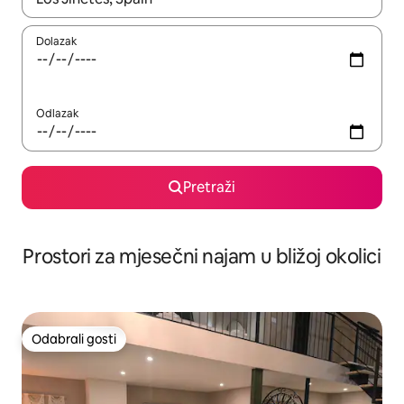
Dolazak
Odlazak
Pretraži
Prostori za mjesečni najam u bližoj okolici
Odabrali gosti
Odabrali gosti