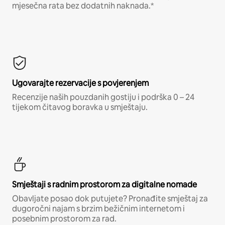
mjesečna rata bez dodatnih naknada.*
Ugovarajte rezervacije s povjerenjem
Recenzije naših pouzdanih gostiju i podrška 0 – 24
tijekom čitavog boravka u smještaju.
Smještaji s radnim prostorom za digitalne nomade
Obavljate posao dok putujete? Pronađite smještaj za
dugoročni najam s brzim bežičnim internetom i
posebnim prostorom za rad.