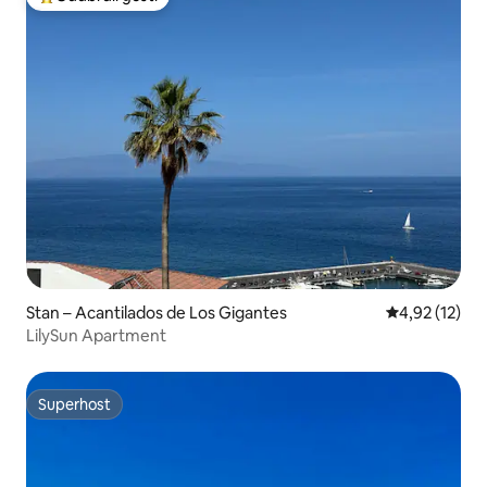
Među najviše rangiranima s oznakom „Odabrali gosti”
Stan – Acantilados de Los Gigantes
Prosječna ocje
4,92 (12)
LilySun Apartment
Superhost
Superhost