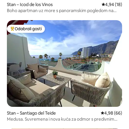
rust van de buren met respect te
Stan – Icod de los Vinos
Prosječna ocje
4,94 (18)
behandelen.
Boho apartman uz more s panoramskim pogledom na
zaljev
Odabrali gosti
Među najviše rangiranima s oznakom „Odabrali gosti”
Stan – Santiago del Teide
Prosječna ocje
4,98 (66)
Medusa. Suvremena i nova kuća za odmor s predivnim
pogledom