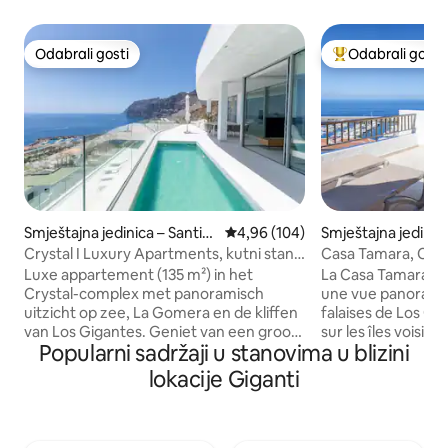
Odabrali gosti
Odabrali gosti
Odabrali gosti
Među najviše ran
Smještajna jedinica – Santia
Prosječna ocjena: 4,96/5, recenzi
4,96 (104)
Smještajna jedinic
go del Teide
o del Teide
Crystal I Luxury Apartments, kutni stan
Casa Tamara, Cas
s...
Luxe appartement (135 m²) in het
La Casa Tamara vo
Crystal-complex met panoramisch
une vue panoramiq
uitzicht op zee, La Gomera en de kliffen
falaises de Los Gig
van Los Gigantes. Geniet van een groot
sur les îles voisin
Popularni sadržaji u stanovima u blizini
terras (108 m²) met verwarmd privé
Palma. L'appartement et ses larges baies
zwembad en zonsondergangen. 2
vitrées vous offr
lokacije Giganti
slaapkamers met en suite badkamers,
grandiose sur les 
kingsize en tweepersoonsbed, open
"Los Gigantes", sur 
keuken, ruime living met gastentoilet,
voisines de la Gom
dressing, airco, wifi,
Imaginez-vous sur