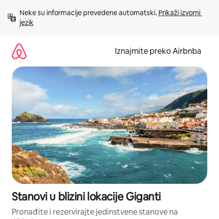
Prijeđi
Neke su informacije prevedene automatski. 
Prikaži izvorni 
na
jezik
sadržaj
Iznajmite preko Airbnba
Stanovi u blizini lokacije Giganti
Pronađite i rezervirajte jedinstvene stanove na