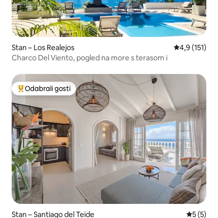
Stan – Los Realejos
Prosječna ocj
4,9 (151)
Charco Del Viento, pogled na more s terasom i
Odabrali gosti
Među najviše rangiranima s oznakom „Odabrali gosti”
Stan – Santiago del Teide
Prosječna
5 (5)