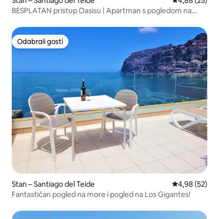
Stan – Santiago del Teide
Prosječna ocje
4,88 (25)
BESPLATAN pristup Oasisu | Apartman s pogledom na
ocean
Odabrali gosti
Odabrali gosti
Stan – Santiago del Teide
Prosječna ocje
4,98 (52)
Fantastičan pogled na more i pogled na Los Gigantes!