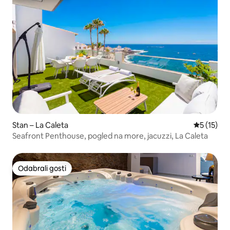
Stan – La Caleta
Prosječna 
5 (15)
Seafront Penthouse, pogled na more, jacuzzi, La Caleta
Odabrali gosti
Odabrali gosti