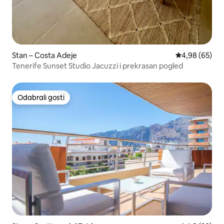
Stan – Costa Adeje
Prosječna ocje
4,98 (65)
Tenerife Sunset Studio Jacuzzi i prekrasan pogled
Odabrali gosti
Odabrali gosti