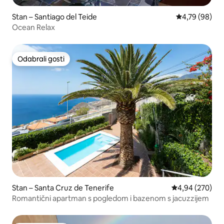
Stan – Santiago del Teide
Prosječna ocje
4,79 (98)
Ocean Relax
Odabrali gosti
Odabrali gosti
Stan – Santa Cruz de Tenerife
Prosječna ocjen
4,94 (270)
Romantični apartman s pogledom i bazenom s jacuzzijem