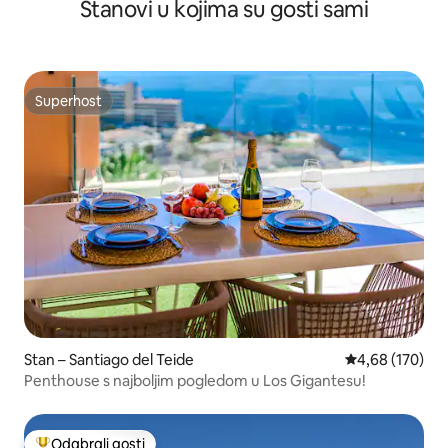
Stanovi u kojima su gosti sami
Superhost
Superhost
Stan – Santiago del Teide
Prosječna ocjen
4,68 (170)
Penthouse s najboljim pogledom u Los Gigantesu!
Odabrali gosti