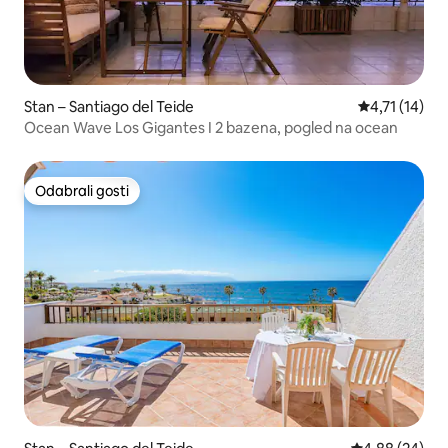
Stan – Santiago del Teide
Prosječna ocj
4,71 (14)
Ocean Wave Los Gigantes I 2 bazena, pogled na ocean
Odabrali gosti
Odabrali gosti