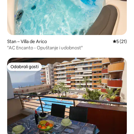
Stan – Villa de Arico
Prosječna 
5 (21)
"AC Encanto - Opuštanje i udobnost"
Odabrali gosti
Odabrali gosti