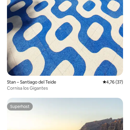
Stan – Santiago del Teide
Prosječna ocje
4,76 (37)
Cornisa los Gigantes
Superhost
Superhost