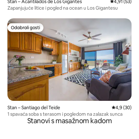
Stan – Acantilados de Los Gigantes
Prosječna ocje
4,91 (53)
Zapanjujuće litice i pogled na ocean u Los Gigantesu
Odabrali gosti
Odabrali gosti
Stan – Santiago del Teide
Prosječna ocj
4,9 (30)
1 spavaća soba s terasom i pogledom na zalazak sunca
Stanovi s masažnom kadom