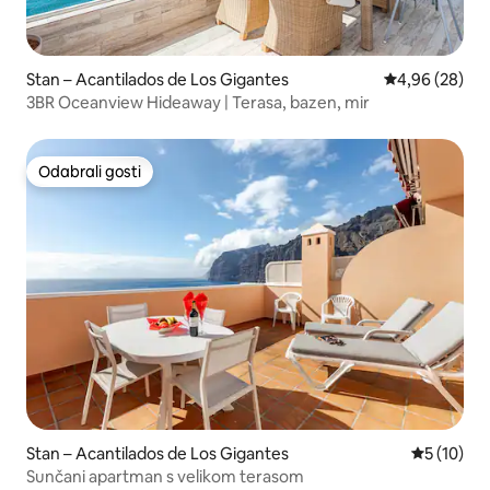
Stan – Acantilados de Los Gigantes
Prosječna ocje
4,96 (28)
3BR Oceanview Hideaway | Terasa, bazen, mir
Odabrali gosti
Odabrali gosti
Stan – Acantilados de Los Gigantes
Prosječna 
5 (10)
Sunčani apartman s velikom terasom