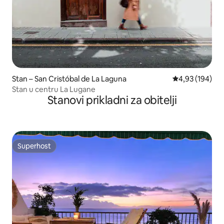
Stan – San Cristóbal de La Laguna
Prosječna ocjen
4,93 (194)
Stan u centru La Lugane
Stanovi prikladni za obitelji
Superhost
Superhost