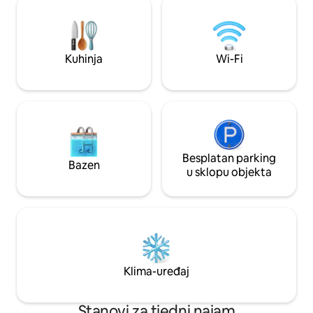
wasmachine/droogkast en privéparking.
profiter des super
Volledige rust en comfort. Welkom in dit
dégustant des tap
luxueuze appartement van 135 m²,
verre après une j
gelegen in het gerenommeerde Crystal-
découvertes ou tra
Kuhinja
Wi-Fi
complex in Los Gigantes, opgeleverd in
la piscine... La Casa Tamara est un
2022. Een unieke plek waar comfort,
appartement-terra
privacy en panoramisch zeezicht
Elle n'a aucun vis-
samenkomen in een stijlvolle setting.
goût dans un style
Dankzij de westelijke ligging geniet je
peut accueillir co
hier dagelijks van onvergetelijke
adultes. Très bien
zonsondergangen boven de Atlantische
sentirez immédiate
Oceaan en het eiland La Gomera. Terwijl
Besplatan parking
pourrez profiter d
Bazen
de lucht goud kleurt en de kliffen van
équipements comme
u sklopu objekta
Los Gigantes oplichten, nip jij van een
terrasse est ombr
glas wijn op je ruime terras van 108 m² —
marquise, et vous 
compleet met verwarmd
toute heure de sa 
privézwembad, ligstoelen en een
contraire y prendr
gezellige buiteneethoek. Binnen
à l'abri des regards
verwelkomt een open leefruimte met
een grote woonkamer, moderne open
Klima-uređaj
keuken en extra gastentoilet. De master
bedroom is uitgerust met een kingsize
bed en eigen en suite badkamer met
Stanovi za tjedni najam