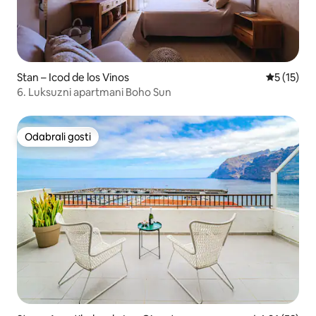
Stan – Icod de los Vinos
Prosječna 
5 (15)
6. Luksuzni apartmani Boho Sun
Odabrali gosti
Odabrali gosti