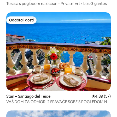
Terasa s pogledom na ocean • Privatni vrt • Los Gigantes
Odabrali gosti
Odabrali gosti
Stan – Santiago del Teide
Prosječna ocje
4,89 (57)
VAŠ DOM ZA ODMOR: 2 SPAVAĆE SOBE S POGLEDOM NA
MORE I WI-FIJEM