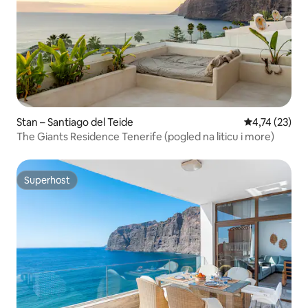
Stan – Santiago del Teide
Prosječna ocje
4,74 (23)
The Giants Residence Tenerife (pogled na liticu i more)
Superhost
Superhost