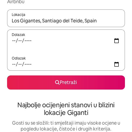
Airbnbu
Lokacija
Kada budu dostupni rezultati, moći ćete ih pregledati koristeći
Dolazak
Odlazak
Pretraži
Najbolje ocijenjeni stanovi u blizini
lokacije Giganti
Gosti su se složili: ti smještaji imaju visoke ocjene u
pogledu lokacije, čistoće i drugih kriterija.