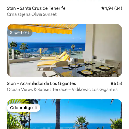
Stan – Santa Cruz de Tenerife
Prosječna ocje
4,94 (34)
Crna stijena Olivia Sunset
Superhost
Superhost
Stan – Acantilados de Los Gigantes
Prosječna
5 (5)
Ocean Views & Sunset Terrace – Vidikovac Los Gigantes
Odabrali gosti
Odabrali gosti