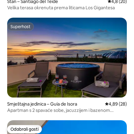
Stan – Santiago del Teide
Prosječna ocj
4,8 (20)
Velika terasa okrenuta prema liticama Los Gigantesa
Superhost
Superhost
Smještajna jedinica – Guía de Isora
Prosječna ocje
4,89 (28)
Apartman s 2 spavaće sobe, jacuzzijem i bazenom...
Odabrali gosti
Odabrali gosti