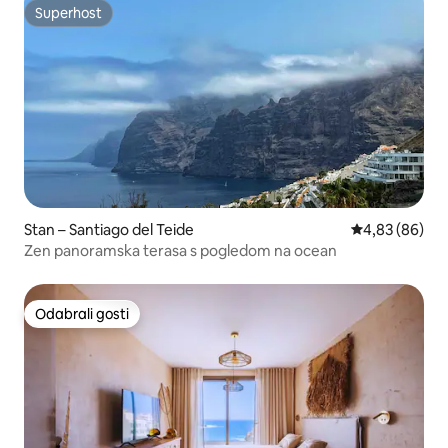
Superhost
Superhost
Stan – Santiago del Teide
Prosječna ocje
4,83 (86)
Zen panoramska terasa s pogledom na ocean
Odabrali gosti
Odabrali gosti