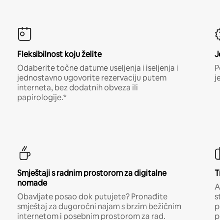
Fleksibilnost koju želite
J
Odaberite točne datume useljenja i iseljenja i
P
jednostavno ugovorite rezervaciju putem
j
interneta, bez dodatnih obveza ili
papirologije.*
Smještaji s radnim prostorom za digitalne
T
nomade
A
Obavljate posao dok putujete? Pronađite
s
smještaj za dugoročni najam s brzim bežičnim
p
internetom i posebnim prostorom za rad.
p