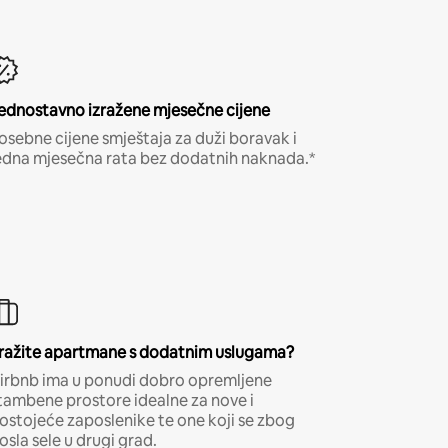
ednostavno izražene mjesečne cijene
osebne cijene smještaja za duži boravak i
edna mjesečna rata bez dodatnih naknada.*
ražite apartmane s dodatnim uslugama?
irbnb ima u ponudi dobro opremljene
tambene prostore idealne za nove i
ostojeće zaposlenike te one koji se zbog
osla sele u drugi grad.