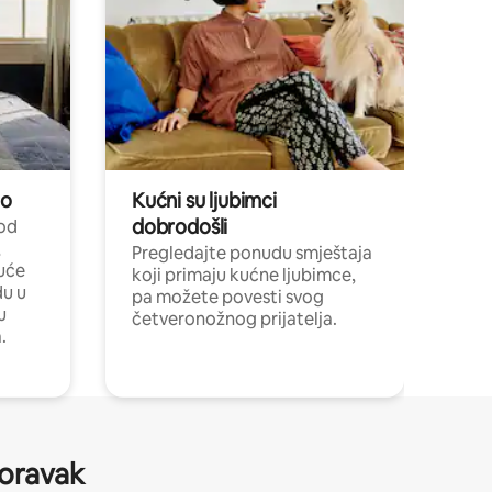
no
Kućni su ljubimci
dobrodošli
 od
,
Pregledajte ponudu smještaja
uće
koji primaju kućne ljubimce,
du u
pa možete povesti svog
u
četveronožnog prijatelja.
.
boravak