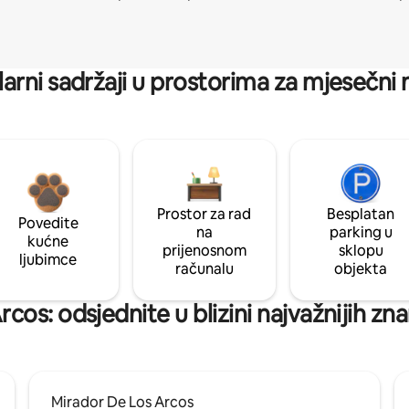
arni sadržaji u prostorima za mjesečni
Prostor za rad
Besplatan
Povedite
na
parking u
kućne
prijenosnom
sklopu
ljubimce
računalu
objekta
rcos: odsjednite u blizini najvažnijih z
Mirador De Los Arcos