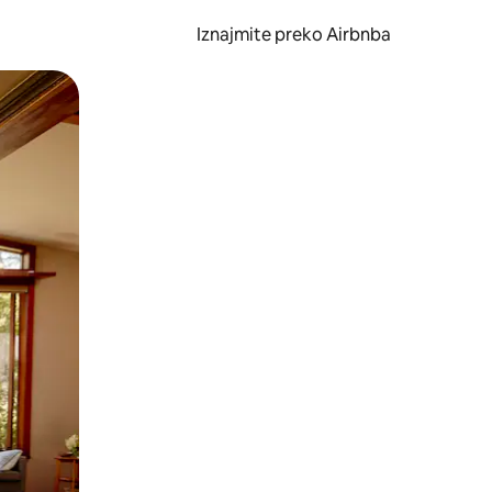
Iznajmite preko Airbnba
li prelaskom prstom po zaslonu.