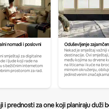
alni nomadi i poslovni
Oduševljenje zajamče
Nekad je smještaj važniji
destinacije. Ovi smještaji
i smještaji za digitalne
među kojima su drvene k
e i ljude koji rade na
na liticama i kuće na bro
nu s bežičnim internetom
mirnom okruženju, obiluj
ebnim prostorom za rad.
jedinstvenim značajkama
ji i prednosti za one koji planiraju duži 