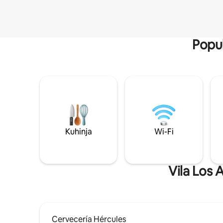
Popul
Kuhinja
Wi-Fi
Vila Los A
Cervecería Hércules