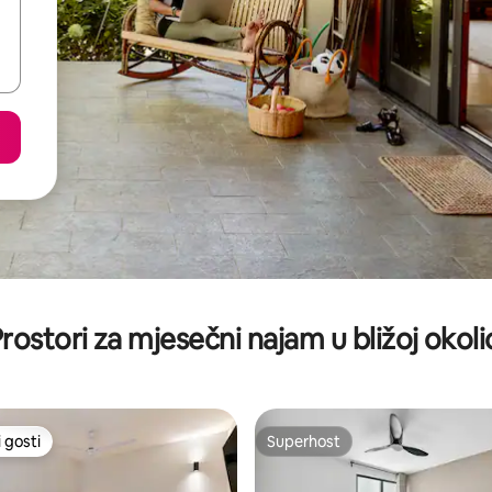
rostori za mjesečni najam u bližoj okoli
 gosti
Superhost
 gosti
Superhost