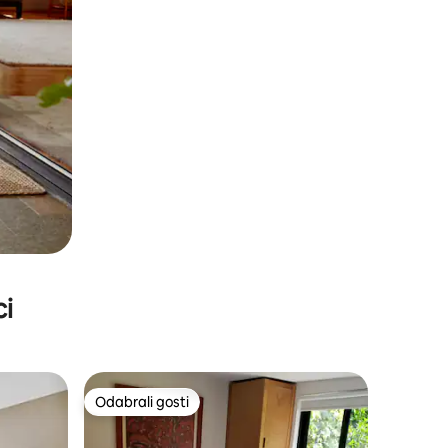
ci
Odabrali gosti
Odabrali gosti