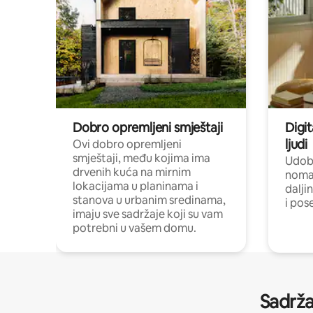
Dobro opremljeni smještaji
Digit
ljudi
Ovi dobro opremljeni
smještaji, među kojima ima
Udobn
drvenih kuća na mirnim
nomad
lokacijama u planinama i
dalji
stanova u urbanim sredinama,
i pos
imaju sve sadržaje koji su vam
potrebni u vašem domu.
Sadrža