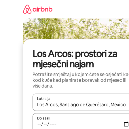
Prijeđi
na
sadržaj
Los Arcos: prostori za
mjesečni najam
Potražite smještaj u kojem ćete se osjećati k
kod kuće kad planirate boravak od mjesec ili
više dana.
Lokacija
Kada budu dostupni rezultati, moći ćete ih pregle
Dolazak