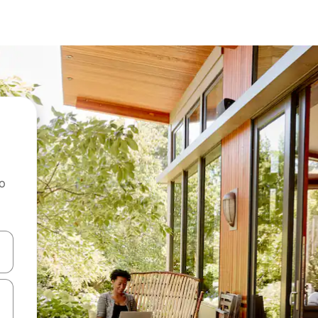
ao
dati koristeći se strelicama prema gore i prema dolje, kao i dodirom i