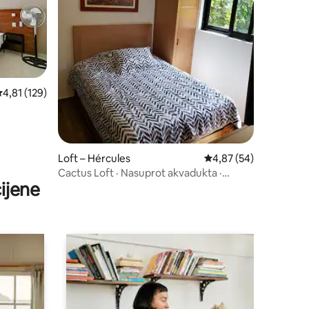
rosječna ocjena: 4,81/5, recenzija: 129
4,81 (129)
Loft – Hércules
Prosječna ocjena: 4,87
4,87 (54)
Cactus Loft · Nasuprot akvadukta ·
ijene
Pješački pristup