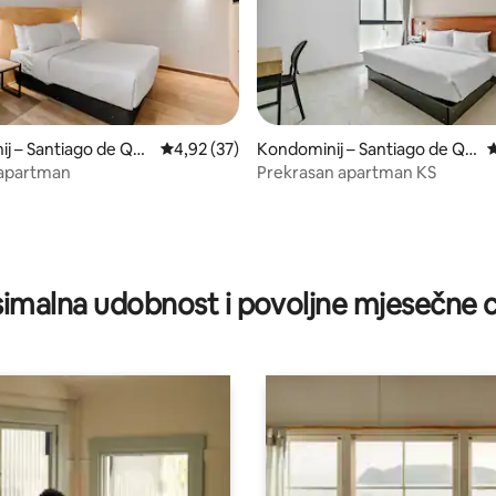
j – Santiago de Qu
Prosječna ocjena: 4,92/5, recenzija: 37
4,92 (37)
Kondominij – Santiago de Qu
P
, recenzija: 294
erétaro
 apartman
Prekrasan apartman KS
imalna udobnost i povoljne mjesečne c