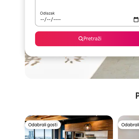
Odlazak
Pretraži
P
Odabrali gosti
Odabrali
Odabrali gosti
Odabrali