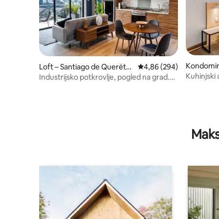
Kondomini
Loft – Santiago de Querétar
Prosječna ocjena: 4,86/5
4,86 (294)
erétaro
o
Kuhinjski
Industrijsko potkrovlje, pogled na grad.
Klima-uređaj
Maks