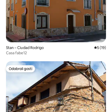
Stan – Ciudad Rodrigo
Prosječna 
5 (19)
Casa fabe12
Odabrali gosti
Odabrali gosti