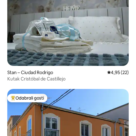
Stan – Ciudad Rodrigo
Prosječna ocje
4,95 (22)
Kutak Cristóbal de Castillejo
Odabrali gosti
Među najviše rangiranima s oznakom „Odabrali gosti”