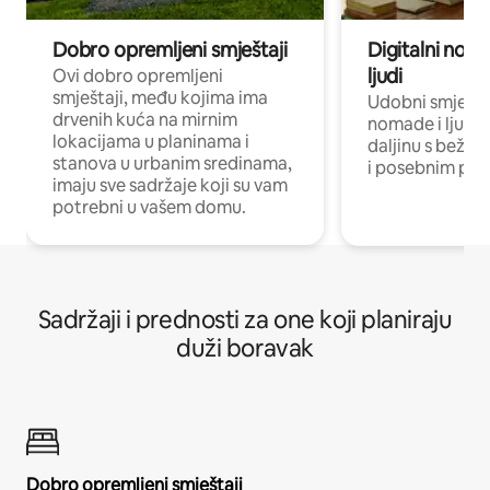
Dobro opremljeni smještaji
Digitalni noma
ljudi
Ovi dobro opremljeni
smještaji, među kojima ima
Udobni smještaj
drvenih kuća na mirnim
nomade i ljude 
lokacijama u planinama i
daljinu s bežič
stanova u urbanim sredinama,
i posebnim pro
imaju sve sadržaje koji su vam
potrebni u vašem domu.
Sadržaji i prednosti za one koji planiraju
duži boravak
Dobro opremljeni smještaji