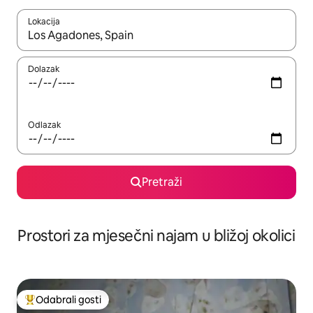
Lokacija
Kada budu dostupni rezultati, moći ćete ih pregledati koristeći
Dolazak
Odlazak
Pretraži
Prostori za mjesečni najam u bližoj okolici
Odabrali gosti
Među najviše rangiranima s oznakom „Odabrali gosti”