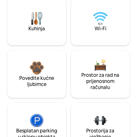
Kuhinja
Wi-Fi
Prostor za rad na
Povedite kućne
prijenosnom
ljubimce
računalu
Besplatan parking
Prostorija za
u sklopu objekta
vježbanje