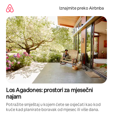
Prijeđi
na
Iznajmite preko Airbnba
sadržaj
Los Agadones: prostori za mjesečni
najam
Potražite smještaj u kojem ćete se osjećati kao kod
kuće kad planirate boravak od mjesec ili više dana.