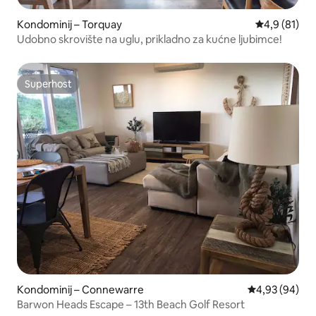
Kondominij – Torquay
Prosječna ocj
4,9 (81)
Udobno skrovište na uglu, prikladno za kućne ljubimce!
Superhost
Superhost
Kondominij – Connewarre
Prosječna ocje
4,93 (94)
Barwon Heads Escape – 13th Beach Golf Resort