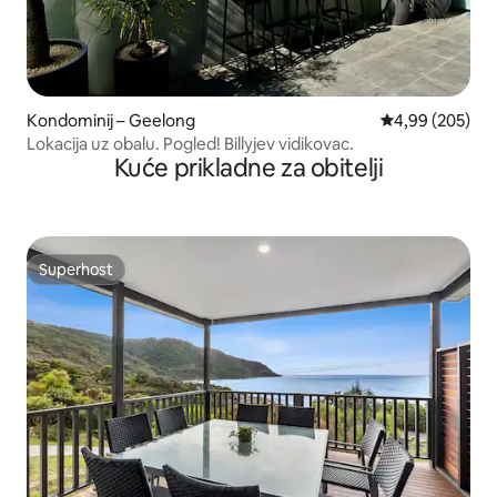
Kondominij – Geelong
Prosječna ocjen
4,99 (205)
Lokacija uz obalu. Pogled! Billyjev vidikovac.
Kuće prikladne za obitelji
Superhost
Superhost