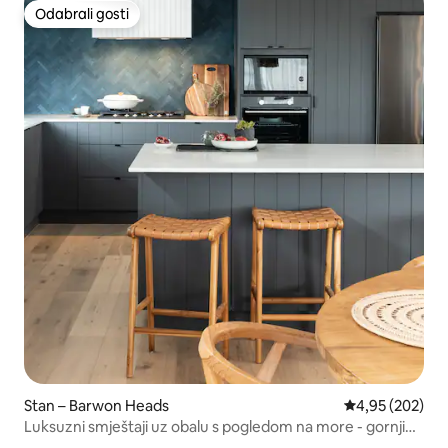
Odabrali gosti
Odabrali gosti
Stan – Barwon Heads
Prosječna ocjen
4,95 (202)
Luksuzni smještaji uz obalu s pogledom na more - gornji
loft