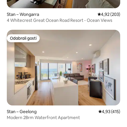
Stan – Wongarra
Prosječna ocjen
4,92 (203)
4 Whitecrest Great Ocean Road Resort - Ocean Views
Odabrali gosti
Odabrali gosti
Stan – Geelong
Prosječna ocjen
4,93 (415)
Modern 2Brm Waterfront Apartment