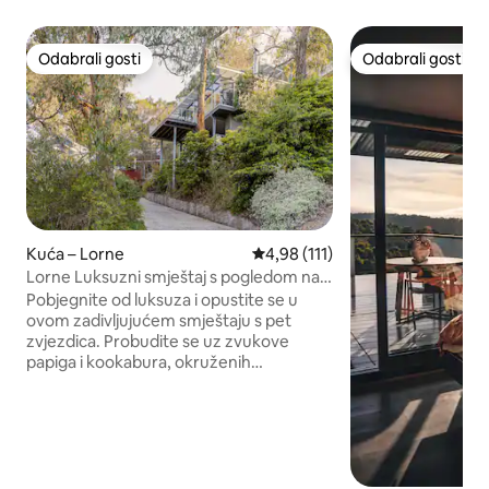
Odabrali gosti
Odabrali gosti
Odabrali gosti
Odabrali gosti
Kuća – Lorne
Prosječna ocjena: 4,98/5, recenz
4,98 (111)
Lorne Luksuzni smještaj s pogledom na
ocean i uvalu
Pobjegnite od luksuza i opustite se u
ovom zadivljujućem smještaju s pet
zvjezdica. Probudite se uz zvukove
papiga i kookabura, okruženih
prekrasnim pogledom na ocean i grmlje.
Moderan, višespratni smještaj ima tri
spavaće sobe i sve što vam je potrebno
za nezaboravan odmor, uključujući
besplatan Wi-Fi. Smještaj nudi više
balkona, od kojih svaki ima zadivljujući