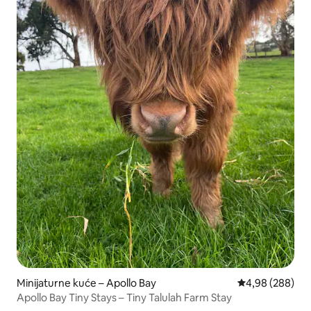
Minijaturne kuće – Apollo Bay
Prosječna ocjen
4,98 (288)
Apollo Bay Tiny Stays – Tiny Talulah Farm Stay