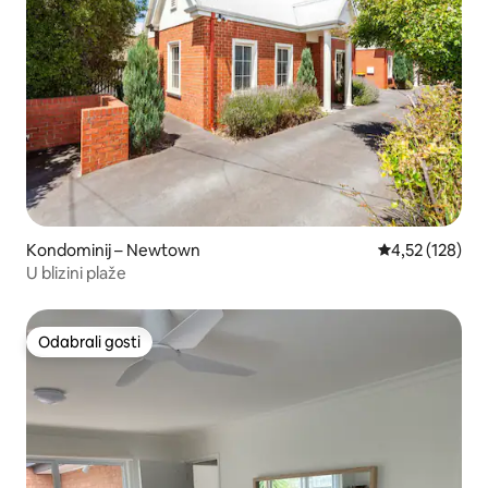
Kondominij – Newtown
Prosječna ocjen
4,52 (128)
U blizini plaže
Odabrali gosti
Odabrali gosti