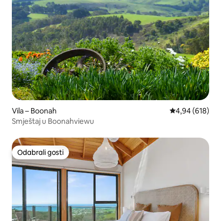
Vila – Boonah
Prosječna ocjen
4,94 (618)
Smještaj u Boonahviewu
Odabrali gosti
Odabrali gosti