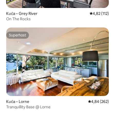
Kuća – Grey River
Prosječna ocje
4,82 (112)
On The Rocks
Superhost
Superhost
Kuća – Lorne
Prosječna ocjen
4,84 (262)
Tranquillity Base @ Lorne