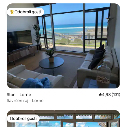
Odabrali gosti
Među najviše rangiranima s oznakom „Odabrali gosti”
Stan – Lorne
Prosječna ocjen
4,98 (131)
Savršen raj – Lorne
Odabrali gosti
Odabrali gosti