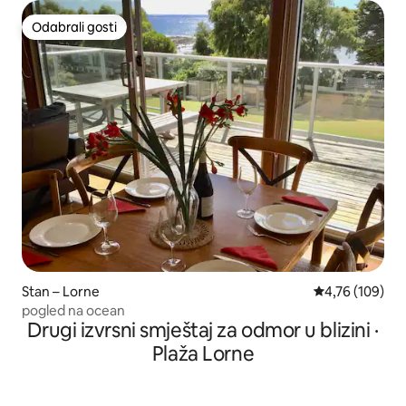
Odabrali gosti
Odabrali gosti
Stan – Lorne
Prosječna ocjen
4,76 (109)
pogled na ocean
Drugi izvrsni smještaj za odmor u blizini ·
Plaža Lorne