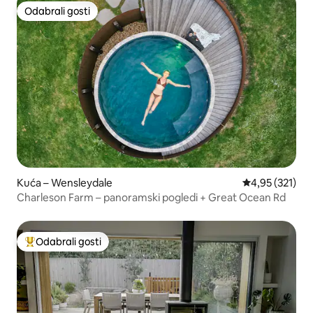
Odabrali gosti
Odabrali gosti
Kuća – Wensleydale
Prosječna ocjen
4,95 (321)
Charleson Farm – panoramski pogledi + Great Ocean Rd
Odabrali gosti
Među najviše rangiranima s oznakom „Odabrali gosti”