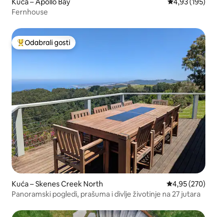
Kuća – Apollo Bay
Prosječna ocjen
4,93 (195)
Fernhouse
Odabrali gosti
Među najviše rangiranima s oznakom „Odabrali gosti”
Kuća – Skenes Creek North
Prosječna ocjen
4,95 (270)
Panoramski pogledi, prašuma i divlje životinje na 27 jutara