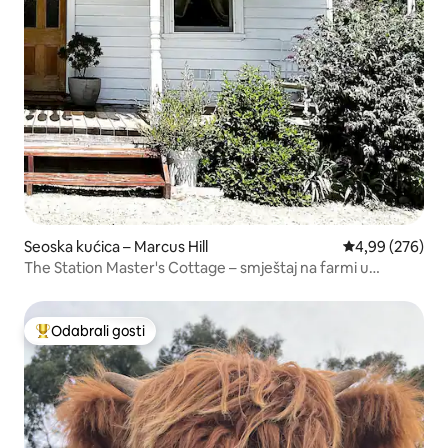
Seoska kućica – Marcus Hill
Prosječna ocjen
4,99 (276)
The Station Master's Cottage – smještaj na farmi u
Bellarineu
Odabrali gosti
Među najviše rangiranima s oznakom „Odabrali gosti”