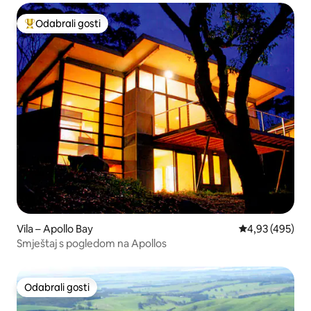
Odabrali gosti
Među najviše rangiranima s oznakom „Odabrali gosti”
Vila – Apollo Bay
Prosječna ocjen
4,93 (495)
Smještaj s pogledom na Apollos
Odabrali gosti
Odabrali gosti