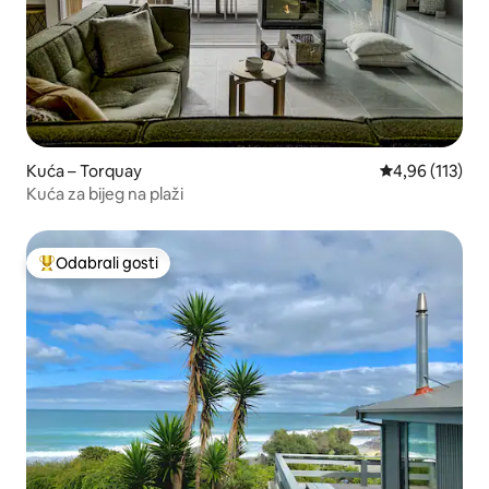
Kuća – Torquay
Prosječna ocjen
4,96 (113)
Kuća za bijeg na plaži
Odabrali gosti
Među najviše rangiranima s oznakom „Odabrali gosti”