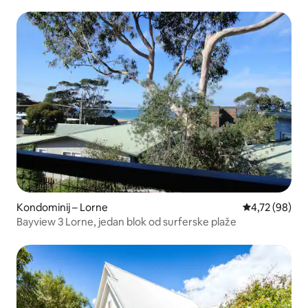
Kondominij – Lorne
Prosječna ocje
4,72 (98)
Bayview 3 Lorne, jedan blok od surferske plaže