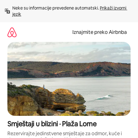
Prijeđi
Neke su informacije prevedene automatski. 
Prikaži izvorni 
na
jezik
sadržaj
Iznajmite preko Airbnba
Smještaji u blizini · Plaža Lorne
Rezervirajte jedinstvene smještaje za odmor, kuće i