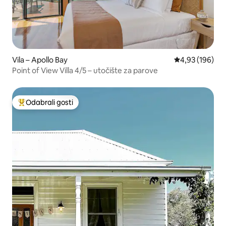
Vila – Apollo Bay
Prosječna ocjen
4,93 (196)
Point of View Villa 4/5 – utočište za parove
Odabrali gosti
Među najviše rangiranima s oznakom „Odabrali gosti”