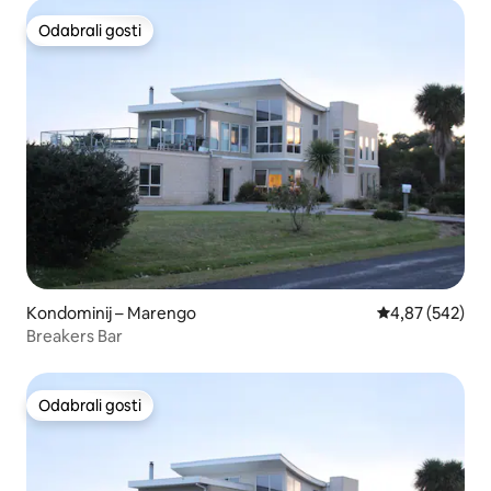
Odabrali gosti
Odabrali gosti
Kondominij – Marengo
Prosječna ocjen
4,87 (542)
Breakers Bar
Odabrali gosti
Odabrali gosti