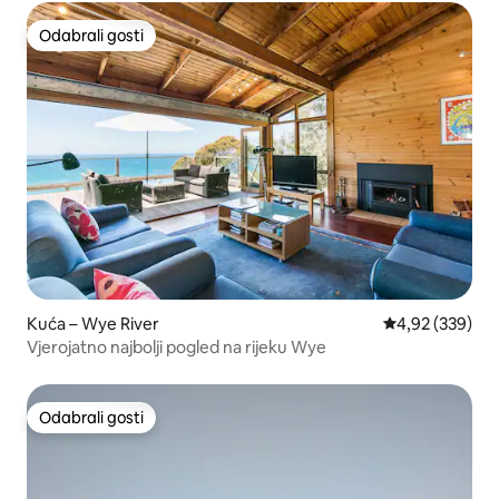
Odabrali gosti
Odabrali gosti
Kuća – Wye River
Prosječna ocjen
4,92 (339)
Vjerojatno najbolji pogled na rijeku Wye
Odabrali gosti
Odabrali gosti