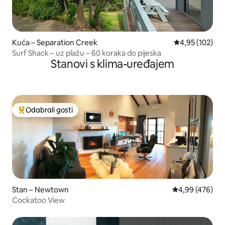
Kuća – Separation Creek
Prosječna ocjen
4,95 (102)
Surf Shack – uz plažu – 60 koraka do pijeska
Stanovi s klima-uređajem
Odabrali gosti
Među najviše rangiranima s oznakom „Odabrali gosti”
Stan – Newtown
Prosječna ocjen
4,99 (476)
Cockatoo View