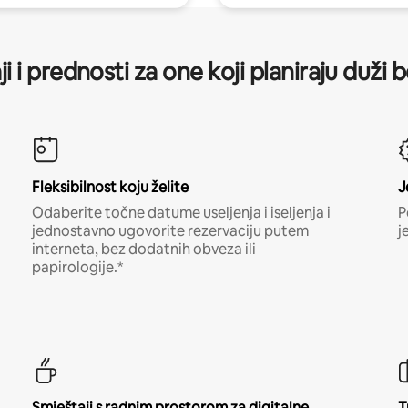
ji i prednosti za one koji planiraju duži 
Fleksibilnost koju želite
J
Odaberite točne datume useljenja i iseljenja i
P
jednostavno ugovorite rezervaciju putem
j
interneta, bez dodatnih obveza ili
papirologije.*
Smještaji s radnim prostorom za digitalne
T