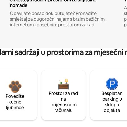
nomade
A
Obavljate posao dok putujete? Pronađite
s
smještaj za dugoročni najam s brzim bežičnim
p
internetom i posebnim prostorom za rad.
p
arni sadržaji u prostorima za mjesečni
Prostor za rad
Besplatan
Povedite
na
parking u
kućne
prijenosnom
sklopu
ljubimce
računalu
objekta