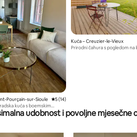
Kuća – Creuzier-le-Vieux
Prirodni čahura s pogledom na b
8/5, recenzija: 5
terasa • Klima-uređaj
int-Pourçain-sur-Sioule
Prosječna ocjena: 5/5, recenzija: 14
5 (14)
radska kuća s boemskim
imalna udobnost i povoljne mjesečne c
i motivima iz džungle