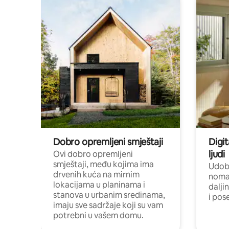
Dobro opremljeni smještaji
Digit
ljudi
Ovi dobro opremljeni
smještaji, među kojima ima
Udobn
drvenih kuća na mirnim
nomad
lokacijama u planinama i
dalji
stanova u urbanim sredinama,
i pos
imaju sve sadržaje koji su vam
potrebni u vašem domu.