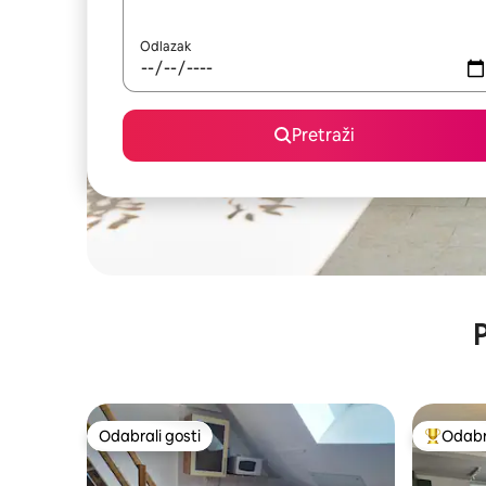
Odlazak
Pretraži
P
Odabrali gosti
Odabra
Odabrali gosti
Među naj