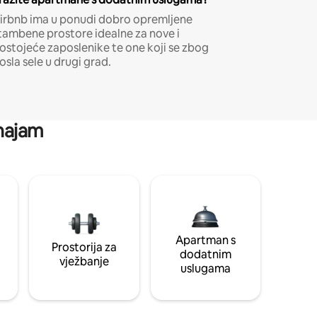
irbnb ima u ponudi dobro opremljene
tambene prostore idealne za nove i
ostojeće zaposlenike te one koji se zbog
osla sele u drugi grad.
 najam
Apartman s
Prostorija za
dodatnim
vježbanje
uslugama