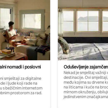
alni nomadi i poslovni
Oduševljenje zajamče
Nekad je smještaj važniji
destinacije. Ovi smještaji
i smještaji za digitalne
među kojima su drvene k
e i ljude koji rade na
na liticama i kuće na bro
nu s bežičnim internetom
mirnom okruženju, obiluj
ebnim prostorom za rad.
jedinstvenim značajkama