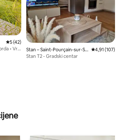
Prosječna ocjena: 5/5, recenzija: 42
5 (42)
rda • Vrt i
Stan – Saint-Pourçain-sur-Sio
Prosječna ocjena: 4,91/
4,91 (107)
ule
Stan T2 - Gradski centar
ijene