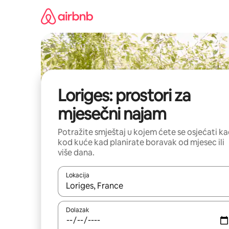
Prijeđi
na
sadržaj
Loriges: prostori za
mjesečni najam
Potražite smještaj u kojem ćete se osjećati k
kod kuće kad planirate boravak od mjesec ili
više dana.
Lokacija
Kada budu dostupni rezultati, moći ćete ih pregle
Dolazak