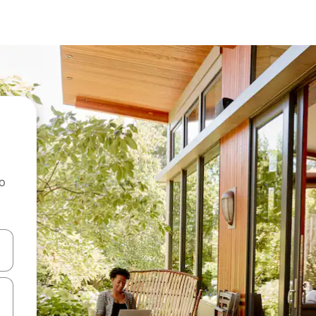
ao
dati koristeći se strelicama prema gore i prema dolje, kao i dodirom i