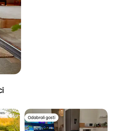
ci
Odabrali gosti
nakom „Odabrali gosti”
Odabrali gosti