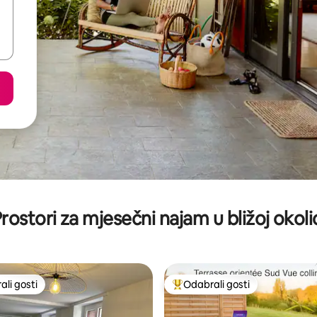
rostori za mjesečni najam u bližoj okoli
li gosti
Odabrali gosti
više rangiranima s oznakom „Odabrali gosti”
Među najviše rangiranima s oz