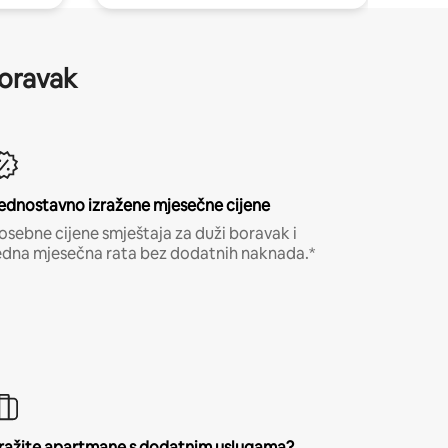
boravak
ednostavno izražene mjesečne cijene
osebne cijene smještaja za duži boravak i
edna mjesečna rata bez dodatnih naknada.*
ražite apartmane s dodatnim uslugama?