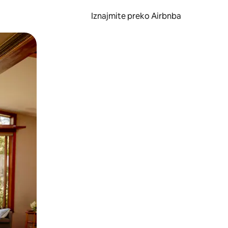
Iznajmite preko Airbnba
li prelaskom prstom po zaslonu.