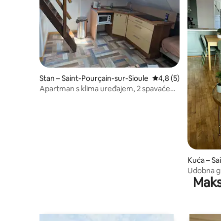
Stan – Saint-Pourçain-sur-Sioule
Prosječna ocjena: 4,
4,8 (5)
Apartman s klima uređajem, 2 spavaće
sobe, 5 ležaja
Kuća – Sa
Udobna g
Maks
ugođajem 