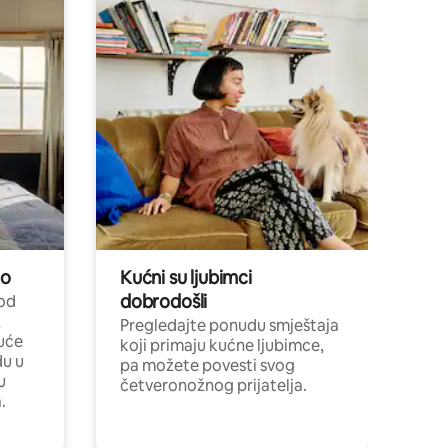
no
Kućni su ljubimci
dobrodošli
 od
,
Pregledajte ponudu smještaja
uće
koji primaju kućne ljubimce,
du u
pa možete povesti svog
u
četveronožnog prijatelja.
.