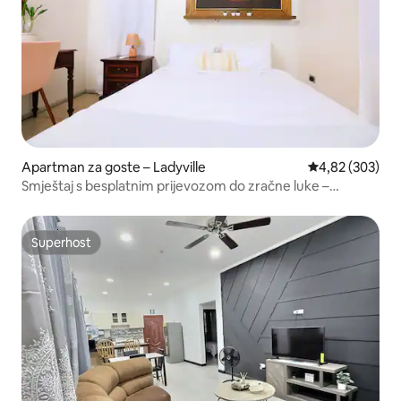
Apartman za goste – Ladyville
Prosječna ocjen
4,82 (303)
Smještaj s besplatnim prijevozom do zračne luke –
Ladyville Lam
Superhost
Superhost