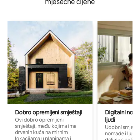
mjesečne cijene
Dobro opremljeni smještaji
Digitalni noma
ljudi
Ovi dobro opremljeni
smještaji, među kojima ima
Udobni smještaj
drvenih kuća na mirnim
nomade i ljude 
lokacijama u planinama i
daljinu s bežič