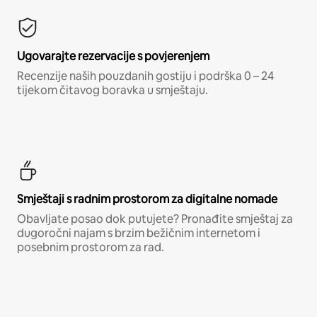
Ugovarajte rezervacije s povjerenjem
Recenzije naših pouzdanih gostiju i podrška 0 – 24
tijekom čitavog boravka u smještaju.
Smještaji s radnim prostorom za digitalne nomade
Obavljate posao dok putujete? Pronađite smještaj za
dugoročni najam s brzim bežičnim internetom i
posebnim prostorom za rad.