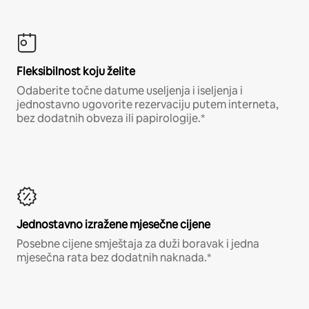
Fleksibilnost koju želite
Odaberite točne datume useljenja i iseljenja i
jednostavno ugovorite rezervaciju putem interneta,
bez dodatnih obveza ili papirologije.*
Jednostavno izražene mjesečne cijene
Posebne cijene smještaja za duži boravak i jedna
mjesečna rata bez dodatnih naknada.*