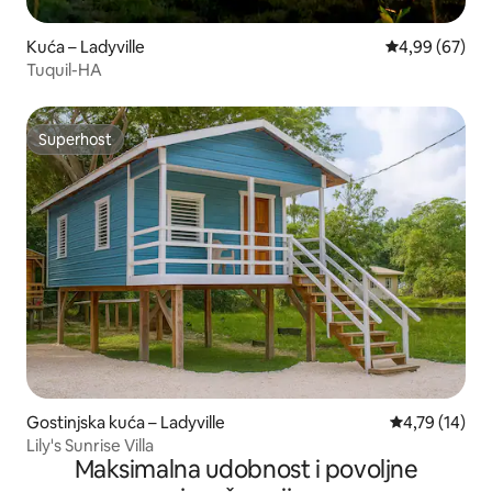
Kuća – Ladyville
Prosječna ocje
4,99 (67)
Tuquil-HA
Superhost
Superhost
Gostinjska kuća – Ladyville
Prosječna ocje
4,79 (14)
Lily's Sunrise Villa
Maksimalna udobnost i povoljne