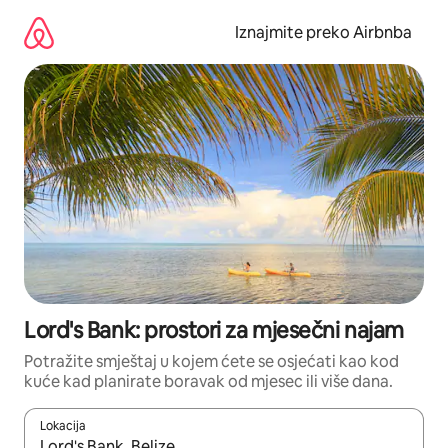
Prijeđi
na
Iznajmite preko Airbnba
sadržaj
Lord's Bank: prostori za mjesečni najam
Potražite smještaj u kojem ćete se osjećati kao kod
kuće kad planirate boravak od mjesec ili više dana.
Lokacija
Kada budu dostupni rezultati, moći ćete ih pregledati koristeći