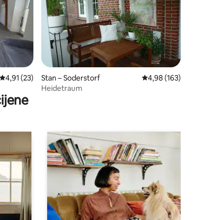
Prosječna ocjena: 4,91/5, recenzija: 23
4,91 (23)
Stan – Soderstorf
Prosječna ocjena: 4,98/
4,98 (163)
Heidetraum
ijene