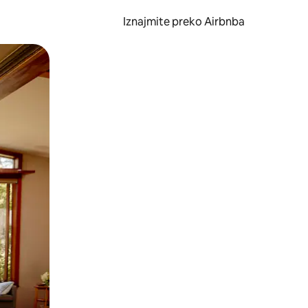
Iznajmite preko Airbnba
li prelaskom prstom po zaslonu.