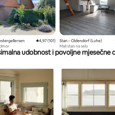
5, recenzija: 22
stergellersen
Prosječna ocjena: 4,97/5, recenzija: 101
4,97 (101)
Stan – Oldendorf (Luhe)
odmor
Mali stan na selu
imalna udobnost i povoljne mjesečne c