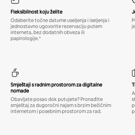
Fleksibilnost koju želite
J
Odaberite točne datume useljenja i iseljenja i
P
jednostavno ugovorite rezervaciju putem
j
interneta, bez dodatnih obveza ili
papirologije.*
Smještaji s radnim prostorom za digitalne
T
nomade
A
Obavljate posao dok putujete? Pronađite
s
smještaj za dugoročni najam s brzim bežičnim
p
internetom i posebnim prostorom za rad.
p