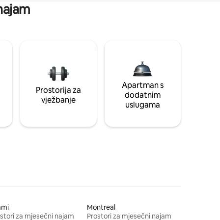
 najam
Apartman s
Prostorija za
dodatnim
vježbanje
uslugama
ami
Montreal
stori za mjesečni najam
Prostori za mjesečni najam