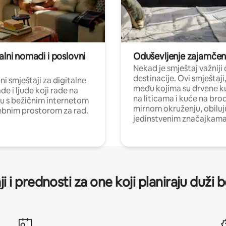
alni nomadi i poslovni
Oduševljenje zajamče
Nekad je smještaj važniji
destinacije. Ovi smještaji
i smještaji za digitalne
među kojima su drvene k
e i ljude koji rade na
na liticama i kuće na bro
nu s bežičnim internetom
mirnom okruženju, obiluj
ebnim prostorom za rad.
jedinstvenim značajkama
ji i prednosti za one koji planiraju duži 