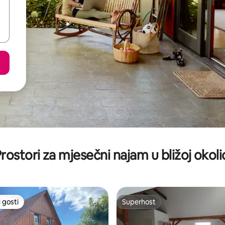
rostori za mjesečni najam u bližoj okoli
 gosti
Superhost
 gosti
Superhost