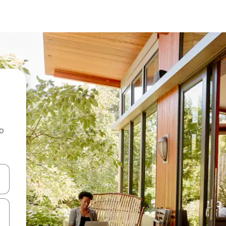
ao
dati koristeći se strelicama prema gore i prema dolje, kao i dodirom i