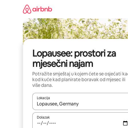
Prijeđi
na
sadržaj
Lopausee: prostori za
mjesečni najam
Potražite smještaj u kojem ćete se osjećati k
kod kuće kad planirate boravak od mjesec ili
više dana.
Lokacija
Kada budu dostupni rezultati, moći ćete ih pregle
Dolazak