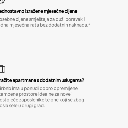
ednostavno izražene mjesečne cijene
osebne cijene smještaja za duži boravak i
edna mjesečna rata bez dodatnih naknada.*
ražite apartmane s dodatnim uslugama?
irbnb ima u ponudi dobro opremljene
tambene prostore idealne za nove i
ostojeće zaposlenike te one koji se zbog
osla sele u drugi grad.