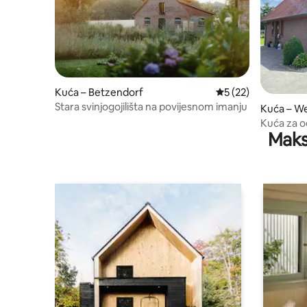
Kuća – Betzendorf
Prosječna ocjena: 5/
5 (22)
Stara svinjogojilišta na povijesnom imanju
Kuća – We
Kuća za 
Maks