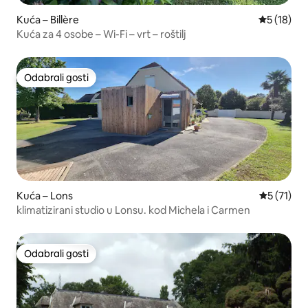
Kuća – Billère
Prosječna 
5 (18)
Kuća za 4 osobe – Wi-Fi – vrt – roštilj
Odabrali gosti
Odabrali gosti
Kuća – Lons
Prosječna 
5 (71)
klimatizirani studio u Lonsu. kod Michela i Carmen
Odabrali gosti
Odabrali gosti