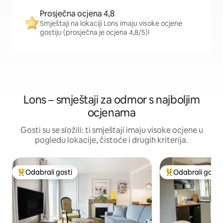
Prosječna ocjena 4,8
Smještaji na lokaciji Lons imaju visoke ocjene
gostiju (prosječna je ocjena 4,8/5)!
Lons – smještaji za odmor s najboljim
ocjenama
Gosti su se složili: ti smještaji imaju visoke ocjene u
pogledu lokacije, čistoće i drugih kriterija.
Odabrali gosti
Odabrali gosti
Među najviše rangiranima s oznakom „Odabrali gosti”
Među najviše ran