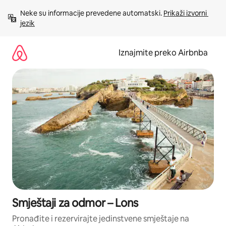
Prijeđi
Neke su informacije prevedene automatski. 
Prikaži izvorni 
na
jezik
sadržaj
Iznajmite preko Airbnba
Smještaji za odmor – Lons
Pronađite i rezervirajte jedinstvene smještaje na