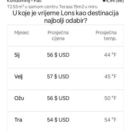
Kondominij – Pau
Prosječna ocje
4,94 (86)
T2 53 m² u samom centru Terasa 15m2 u miru
U koje je vrijeme Lons kao destinacija
najbolji odabir?
Mjesec
Prosječna
Prosječna
cijena
temp.
Sij
56 $ USD
44 °F
Velj
57 $ USD
45 °F
Ožu
56 $ USD
50 °F
Tra
54 $ USD
54 °F