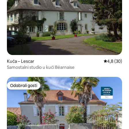
Kuća – Lescar
Prosječna ocj
4,8 (30)
Samostalni studio u kući Béarnaise
Odabrali gosti
Odabrali gosti