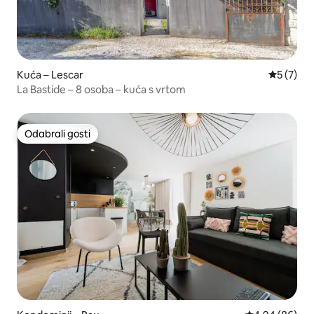
Kuća – Lescar
Prosječna
5 (7)
La Bastide – 8 osoba – kuća s vrtom
Odabrali gosti
Odabrali gosti