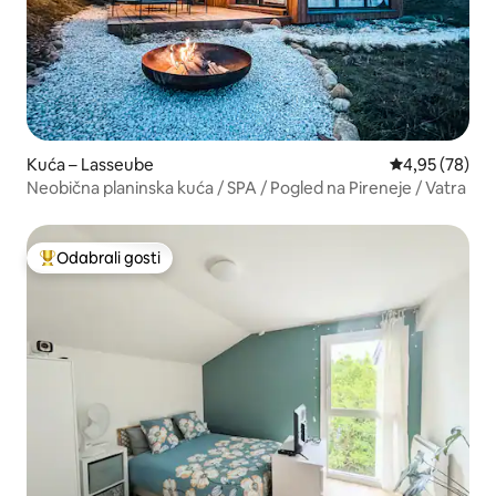
Kuća – Lasseube
Prosječna ocje
4,95 (78)
Neobična planinska kuća / SPA / Pogled na Pireneje / Vatra
Odabrali gosti
Među najviše rangiranima s oznakom „Odabrali gosti”