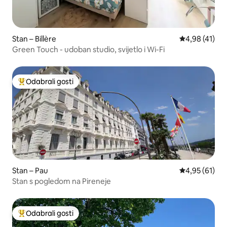
Stan – Billère
Prosječna ocje
4,98 (41)
Green Touch - udoban studio, svijetlo i Wi-Fi
Odabrali gosti
Među najviše rangiranima s oznakom „Odabrali gosti”
Stan – Pau
Prosječna ocje
4,95 (61)
Stan s pogledom na Pireneje
Odabrali gosti
Među najviše rangiranima s oznakom „Odabrali gosti”