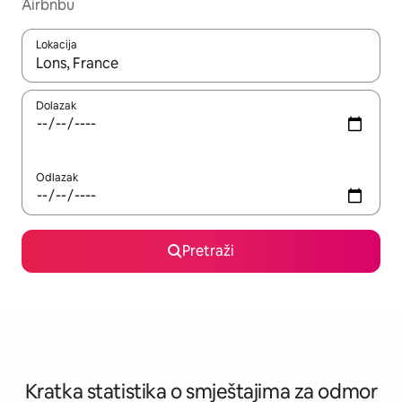
Airbnbu
Lokacija
Kada budu dostupni rezultati, moći ćete ih pregledati koristeći
Dolazak
Odlazak
Pretraži
Kratka statistika o smještajima za odmor