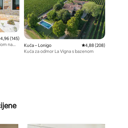
rosječna ocjena: 4,96/5, recenzija: 145
4,96 (145)
dom na
Kuća – Lonigo
Prosječna ocjena: 4,88/
4,88 (208)
Kuća za odmor La Vigna s bazenom
ijene