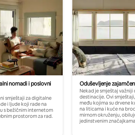
alni nomadi i poslovni
Oduševljenje zajamče
Nekad je smještaj važniji
destinacije. Ovi smještaji
i smještaji za digitalne
među kojima su drvene k
e i ljude koji rade na
na liticama i kuće na bro
nu s bežičnim internetom
mirnom okruženju, obiluj
ebnim prostorom za rad.
jedinstvenim značajkama