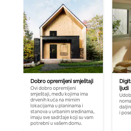
Dobro opremljeni smještaji
Digit
ljudi
Ovi dobro opremljeni
smještaji, među kojima ima
Udobn
drvenih kuća na mirnim
nomad
lokacijama u planinama i
dalji
stanova u urbanim sredinama,
i pos
imaju sve sadržaje koji su vam
potrebni u vašem domu.