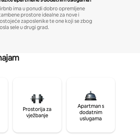
irbnb ima u ponudi dobro opremljene
tambene prostore idealne za nove i
ostojeće zaposlenike te one koji se zbog
osla sele u drugi grad.
 najam
Apartman s
Prostorija za
dodatnim
vježbanje
uslugama