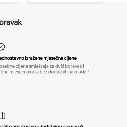
boravak
ednostavno izražene mjesečne cijene
osebne cijene smještaja za duži boravak i
edna mjesečna rata bez dodatnih naknada.*
ražite apartmane s dodatnim uslugama?