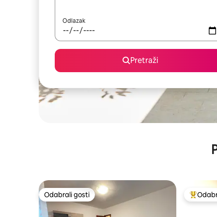
Odlazak
Pretraži
P
Odabrali gosti
Odabra
Odabrali gosti
Među naj