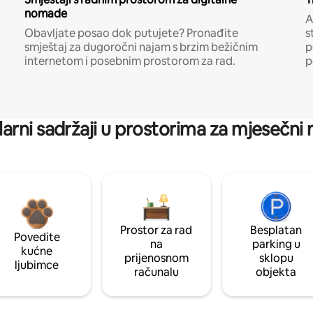
nomade
A
Obavljate posao dok putujete? Pronađite
s
smještaj za dugoročni najam s brzim bežičnim
p
internetom i posebnim prostorom za rad.
p
arni sadržaji u prostorima za mjesečni
Prostor za rad
Besplatan
Povedite
na
parking u
kućne
prijenosnom
sklopu
ljubimce
računalu
objekta