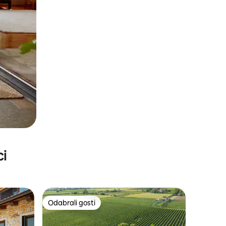
ci
Odabrali gosti
Odabrali gosti