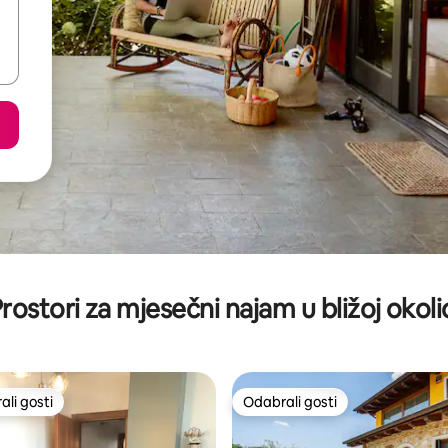
rostori za mjesečni najam u bližoj okoli
li gosti
Odabrali gosti
više rangiranima s oznakom „Odabrali gosti”
Odabrali gosti