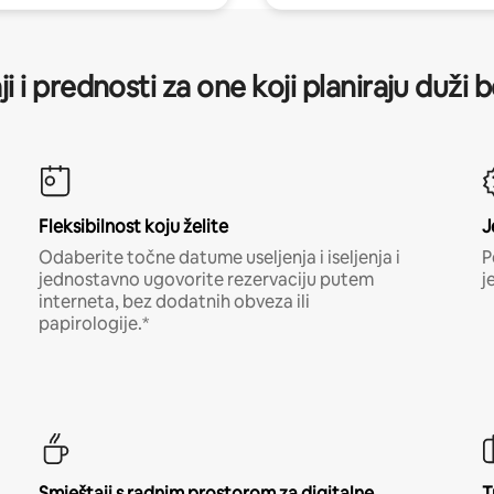
ji i prednosti za one koji planiraju duži 
Fleksibilnost koju želite
J
Odaberite točne datume useljenja i iseljenja i
P
jednostavno ugovorite rezervaciju putem
j
interneta, bez dodatnih obveza ili
papirologije.*
Smještaji s radnim prostorom za digitalne
T