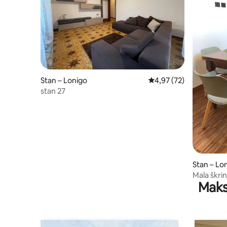
Stan – Lonigo
Prosječna ocjena: 4,97/
4,97 (72)
stan 27
Stan – Lo
Mala škrin
Maks