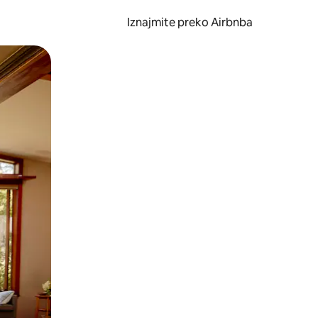
Iznajmite preko Airbnba
li prelaskom prstom po zaslonu.