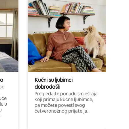
no
Kućni su ljubimci
dobrodošli
 od
,
Pregledajte ponudu smještaja
uće
koji primaju kućne ljubimce,
du u
pa možete povesti svog
u
četveronožnog prijatelja.
.