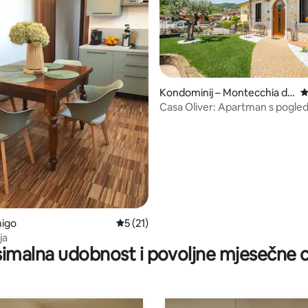
Kondominij – Montecchia di
P
Crosara
Casa Oliver: Apartman s pogle
5, recenzija: 72
dolinu u blizini Verone i Vicenze
nigo
Prosječna ocjena: 5/5, recenzija: 21
5 (21)
ja
imalna udobnost i povoljne mjesečne c