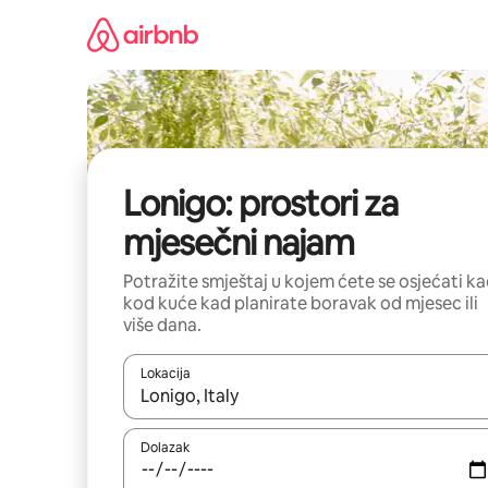
Prijeđi
na
sadržaj
Lonigo: prostori za
mjesečni najam
Potražite smještaj u kojem ćete se osjećati k
kod kuće kad planirate boravak od mjesec ili
više dana.
Lokacija
Kada budu dostupni rezultati, moći ćete ih pregle
Dolazak