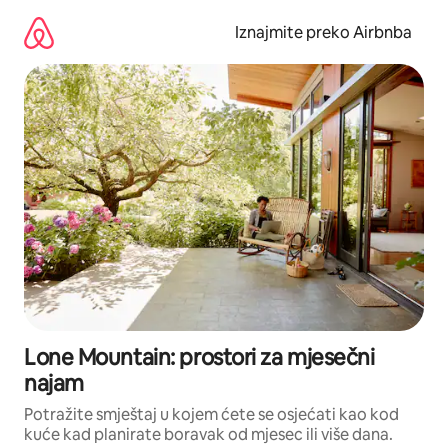
Prijeđi
na
Iznajmite preko Airbnba
sadržaj
Lone Mountain: prostori za mjesečni
najam
Potražite smještaj u kojem ćete se osjećati kao kod
kuće kad planirate boravak od mjesec ili više dana.