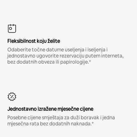
Fleksibilnost koju želite
Odaberite točne datume useljenja i iseljenja i
jednostavno ugovorite rezervaciju putem interneta,
bez dodatnih obveza ili papirologije.*
Jednostavno izražene mjesečne cijene
Posebne cijene smještaja za duži boravak i jedna
mjesečna rata bez dodatnih naknada.*