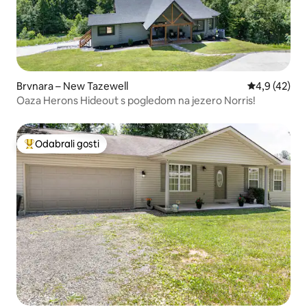
Brvnara – New Tazewell
Prosječna ocj
4,9 (42)
Oaza Herons Hideout s pogledom na jezero Norris!
Odabrali gosti
Među najviše rangiranima s oznakom „Odabrali gosti”