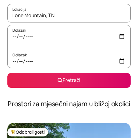
Lokacija
Kada budu dostupni rezultati, moći ćete ih pregledati koristeći
Dolazak
Odlazak
Pretraži
Prostori za mjesečni najam u bližoj okolici
Odabrali gosti
Među najviše rangiranima s oznakom „Odabrali gosti”