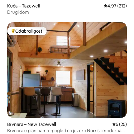
Kuća – Tazewell
Prosječna ocjen
4,97 (212)
Drugi dom
Odabrali gosti
Među najviše rangiranima s oznakom „Odabrali gosti”
Brvnara – New Tazewell
Prosječna 
5 (25)
Brvnara u planinama~pogled na jezero Norris i moderna