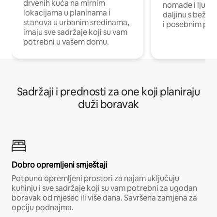
drvenih kuća na mirnim
nomade i ljude 
lokacijama u planinama i
daljinu s bežič
stanova u urbanim sredinama,
i posebnim pro
imaju sve sadržaje koji su vam
potrebni u vašem domu.
Sadržaji i prednosti za one koji planiraju
duži boravak
Dobro opremljeni smještaji
Potpuno opremljeni prostori za najam uključuju
kuhinju i sve sadržaje koji su vam potrebni za ugodan
boravak od mjesec ili više dana. Savršena zamjena za
opciju podnajma.