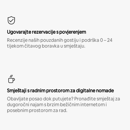
Ugovarajte rezervacije s povjerenjem
Recenzije naših pouzdanih gostiju i podrška 0 – 24
tijekom čitavog boravka u smještaju.
Smještaji s radnim prostorom za digitalne nomade
Obavljate posao dok putujete? Pronađite smještaj za
dugoročni najam s brzim bežičnim internetom i
posebnim prostorom za rad.