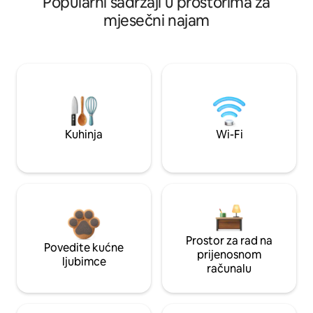
Popularni sadržaji u prostorima za
mjesečni najam
Kuhinja
Wi-Fi
Prostor za rad na
Povedite kućne
prijenosnom
ljubimce
računalu