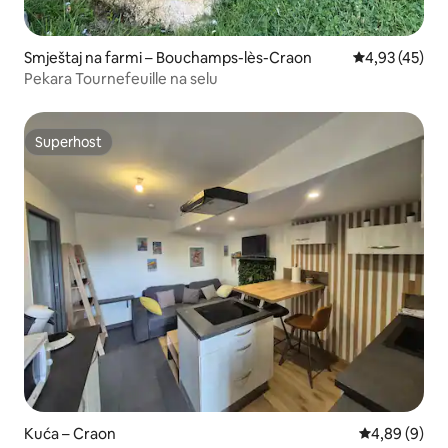
Smještaj na farmi – Bouchamps-lès-Craon
Prosječna ocje
4,93 (45)
Pekara Tournefeuille na selu
Superhost
Superhost
Kuća – Craon
Prosječna ocj
4,89 (9)