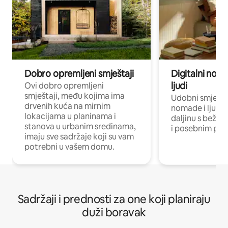
Dobro opremljeni smještaji
Digitalni noma
ljudi
Ovi dobro opremljeni
smještaji, među kojima ima
Udobni smještaj
drvenih kuća na mirnim
nomade i ljude 
lokacijama u planinama i
daljinu s bežič
stanova u urbanim sredinama,
i posebnim pro
imaju sve sadržaje koji su vam
potrebni u vašem domu.
Sadržaji i prednosti za one koji planiraju
duži boravak