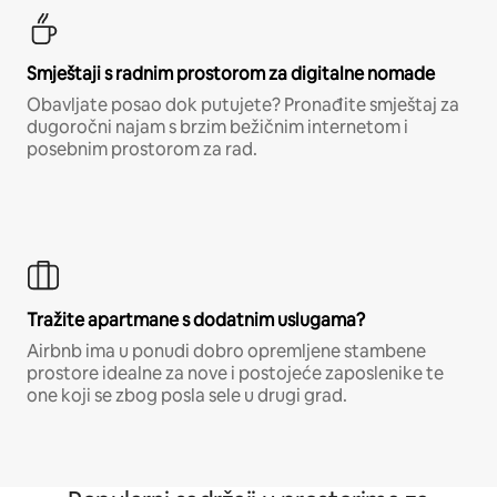
Smještaji s radnim prostorom za digitalne nomade
Obavljate posao dok putujete? Pronađite smještaj za
dugoročni najam s brzim bežičnim internetom i
posebnim prostorom za rad.
Tražite apartmane s dodatnim uslugama?
Airbnb ima u ponudi dobro opremljene stambene
prostore idealne za nove i postojeće zaposlenike te
one koji se zbog posla sele u drugi grad.