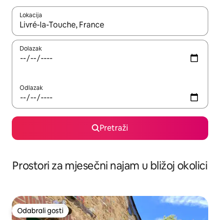
Lokacija
Kada budu dostupni rezultati, moći ćete ih pregledati koristeći
Dolazak
Odlazak
Pretraži
Prostori za mjesečni najam u bližoj okolici
Odabrali gosti
Odabrali gosti