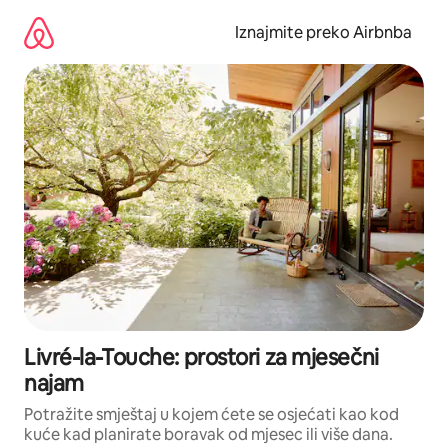
Prijeđi
na
Iznajmite preko Airbnba
sadržaj
Livré-la-Touche: prostori za mjesečni
najam
Potražite smještaj u kojem ćete se osjećati kao kod
kuće kad planirate boravak od mjesec ili više dana.