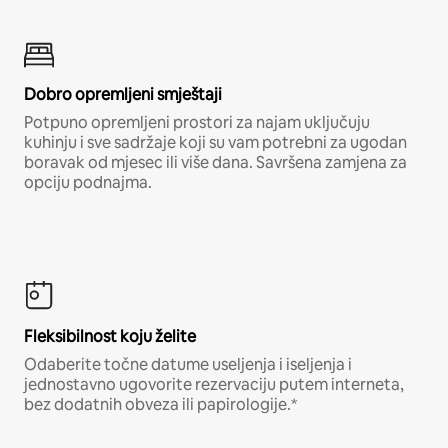
Dobro opremljeni smještaji
Potpuno opremljeni prostori za najam uključuju
kuhinju i sve sadržaje koji su vam potrebni za ugodan
boravak od mjesec ili više dana. Savršena zamjena za
opciju podnajma.
Fleksibilnost koju želite
Odaberite točne datume useljenja i iseljenja i
jednostavno ugovorite rezervaciju putem interneta,
bez dodatnih obveza ili papirologije.*