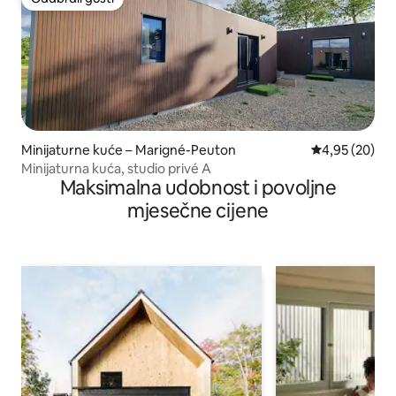
Odabrali gosti
Minijaturne kuće – Marigné-Peuton
Prosječna ocje
4,95 (20)
Minijaturna kuća, studio privé A
Maksimalna udobnost i povoljne
mjesečne cijene