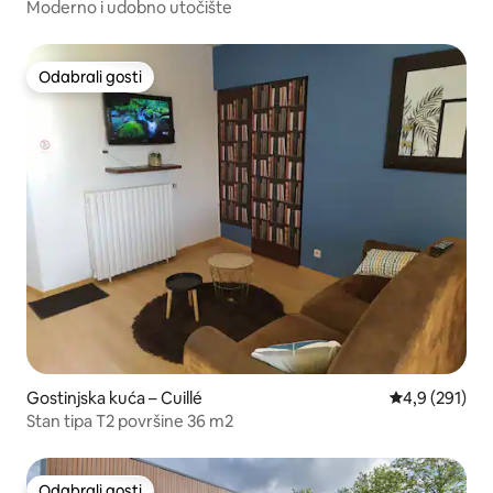
Moderno i udobno utočište
Odabrali gosti
Odabrali gosti
Gostinjska kuća – Cuillé
Prosječna ocje
4,9 (291)
Stan tipa T2 površine 36 m2
Odabrali gosti