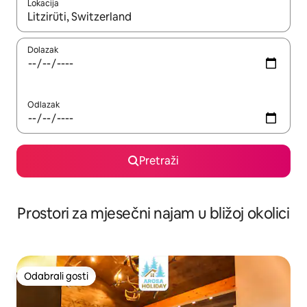
Lokacija
Kada budu dostupni rezultati, moći ćete ih pregledati koristeći
Dolazak
Odlazak
Pretraži
Prostori za mjesečni najam u bližoj okolici
Odabrali gosti
Odabrali gosti