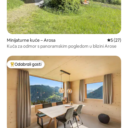
Minijaturne kuće – Arosa
Prosječna 
5 (27)
Kuća za odmor s panoramskim pogledom u blizini Arose
Odabrali gosti
Među najviše rangiranima s oznakom „Odabrali gosti”