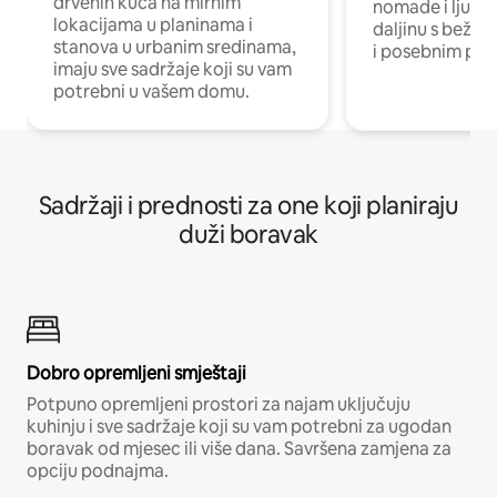
drvenih kuća na mirnim
nomade i ljude 
lokacijama u planinama i
daljinu s bežič
stanova u urbanim sredinama,
i posebnim pro
imaju sve sadržaje koji su vam
potrebni u vašem domu.
Sadržaji i prednosti za one koji planiraju
duži boravak
Dobro opremljeni smještaji
Potpuno opremljeni prostori za najam uključuju
kuhinju i sve sadržaje koji su vam potrebni za ugodan
boravak od mjesec ili više dana. Savršena zamjena za
opciju podnajma.