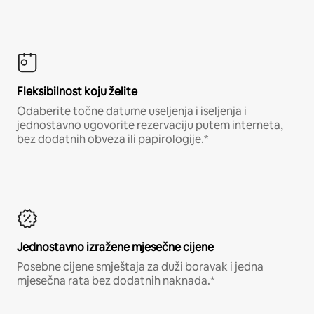
Fleksibilnost koju želite
Odaberite točne datume useljenja i iseljenja i
jednostavno ugovorite rezervaciju putem interneta,
bez dodatnih obveza ili papirologije.*
Jednostavno izražene mjesečne cijene
Posebne cijene smještaja za duži boravak i jedna
mjesečna rata bez dodatnih naknada.*