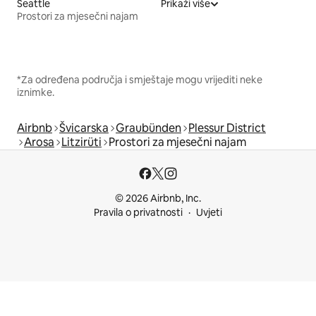
Seattle
Prikaži više
Prostori za mjesečni najam
*Za određena područja i smještaje mogu vrijediti neke
iznimke.
Airbnb
Švicarska
Graubünden
Plessur District
Arosa
Litzirüti
Prostori za mjesečni najam
© 2026 Airbnb, Inc.
Pravila o privatnosti
Uvjeti