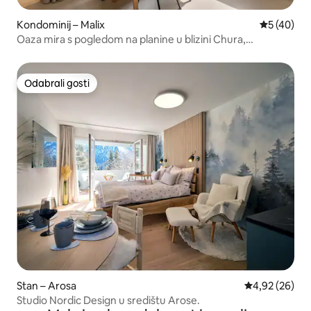
Kondominij – Malix
Prosječna o
5 (40)
Oaza mira s pogledom na planine u blizini Chura,
Lenzerheide | 6P
Odabrali gosti
Odabrali gosti
Stan – Arosa
Prosječna ocje
4,92 (26)
Studio Nordic Design u središtu Arose.