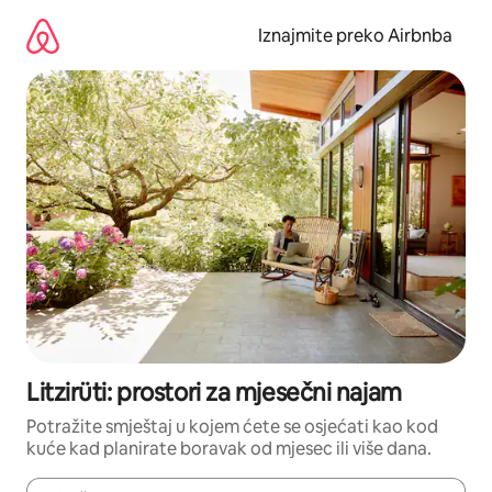
Prijeđi
na
Iznajmite preko Airbnba
sadržaj
Litzirüti: prostori za mjesečni najam
Potražite smještaj u kojem ćete se osjećati kao kod
kuće kad planirate boravak od mjesec ili više dana.