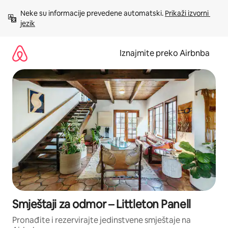
Prijeđi
Neke su informacije prevedene automatski. 
Prikaži izvorni 
na
jezik
sadržaj
Iznajmite preko Airbnba
Smještaji za odmor – Littleton Panell
Pronađite i rezervirajte jedinstvene smještaje na