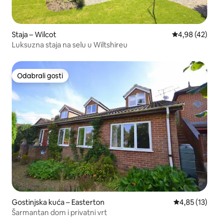
Staja – Wilcot
Prosječna ocje
4,98 (42)
Luksuzna staja na selu u Wiltshireu
Odabrali gosti
Odabrali gosti
Gostinjska kuća – Easterton
Prosječna ocje
4,85 (13)
Šarmantan dom i privatni vrt