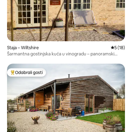
Staja – Wiltshire
Prosječna 
5 (18)
Šarmantna gostinjska kuća u vinogradu – panoramski
pogled i vino
Odabrali gosti
Među najviše rangiranima s oznakom „Odabrali gosti”