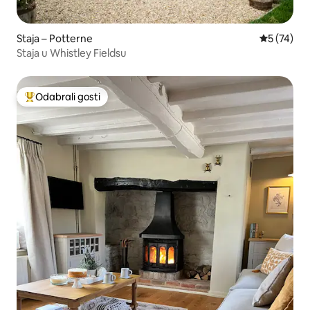
Staja – Potterne
Prosječna 
5 (74)
Staja u Whistley Fieldsu
Odabrali gosti
Među najviše rangiranima s oznakom „Odabrali gosti”