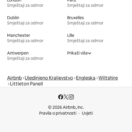
London
Pariz
Smještaji za odmor
Smještaji za odmor
Dublin
Bruxelles
Smještaji za odmor
Smještaji za odmor
Manchester
Lille
Smještaji za odmor
Smještaji za odmor
Antwerpen
Prikaži više
Smještaji za odmor
Airbnb
Ujedinjeno Kraljevstvo
Engleska
Wiltshire
Littleton Panell
© 2026 Airbnb, Inc.
Pravila o privatnosti
Uvjeti