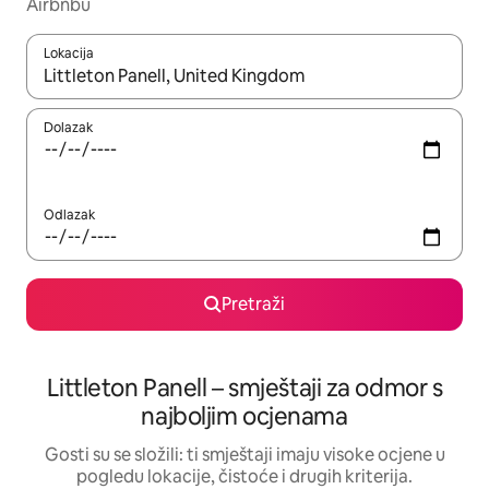
Airbnbu
Lokacija
Kada budu dostupni rezultati, moći ćete ih pregledati koristeći
Dolazak
Odlazak
Pretraži
Littleton Panell – smještaji za odmor s
najboljim ocjenama
Gosti su se složili: ti smještaji imaju visoke ocjene u
pogledu lokacije, čistoće i drugih kriterija.