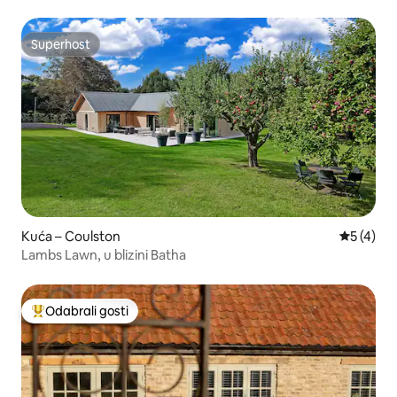
Superhost
Superhost
Kuća – Coulston
Prosječna
5 (4)
Lambs Lawn, u blizini Batha
Odabrali gosti
Među najviše rangiranima s oznakom „Odabrali gosti”