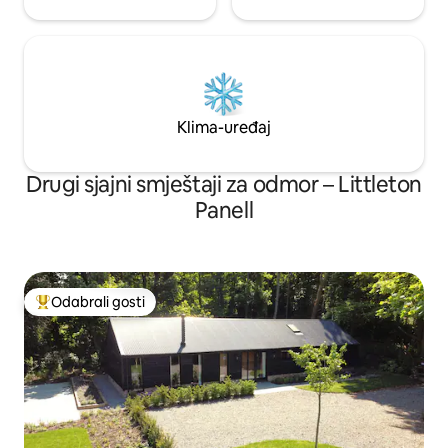
Klima-uređaj
Drugi sjajni smještaji za odmor – Littleton
Panell
Odabrali gosti
Među najviše rangiranima s oznakom „Odabrali gosti”