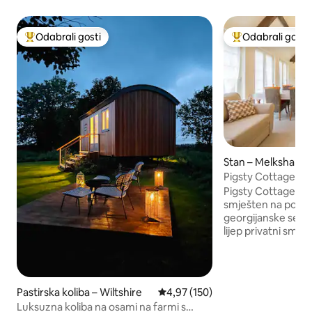
Odabrali gosti
Odabrali gosti
Među najviše rangiranima s oznakom „Odabrali gosti”
Među najviše ran
Stan – Melksham
Pigsty Cottage – s
stan
Pigsty Cottage vrl
smješten na posje
georgijanske seosk
lijep privatni smje
bračnim krevetom 
sigurnim parkiral
Prekrasna ruralna l
vrtovi. Odlično za
Pastirska koliba – Wiltshire
Prosječna ocjena: 4,97/5, recenzi
4,97 (150)
Stonehengeu, Sali
Luksuzna koliba na osami na farmi s
Devicesu. Dozvoljavamo kućne ljubimce