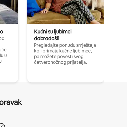
no
Kućni su ljubimci
dobrodošli
 od
,
Pregledajte ponudu smještaja
uće
koji primaju kućne ljubimce,
du u
pa možete povesti svog
u
četveronožnog prijatelja.
.
boravak