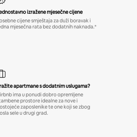
ednostavno izražene mjesečne cijene
osebne cijene smještaja za duži boravak i
edna mjesečna rata bez dodatnih naknada.*
ražite apartmane s dodatnim uslugama?
irbnb ima u ponudi dobro opremljene
tambene prostore idealne za nove i
ostojeće zaposlenike te one koji se zbog
osla sele u drugi grad.