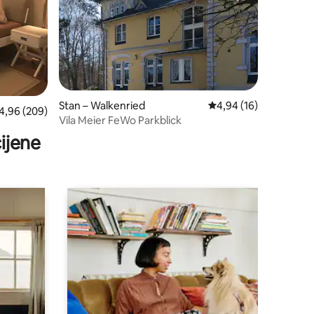
Stan – Walkenried
Prosječna ocjena: 4,94
4,94 (16)
osječna ocjena: 4,96/5, recenzija: 209
4,96 (209)
Vila Meier FeWo Parkblick
ijene