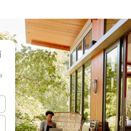
i
ao
dati koristeći se strelicama prema gore i prema dolje, kao i dodirom i