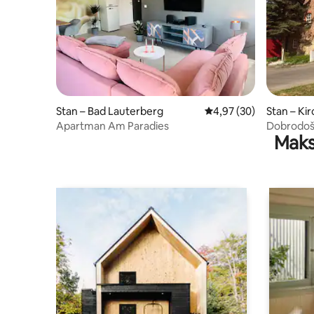
Stan – Bad Lauterberg
Prosječna ocjena: 4,97/
4,97 (30)
Stan – Ki
Apartman Am Paradies
Dobrodošl
Maks