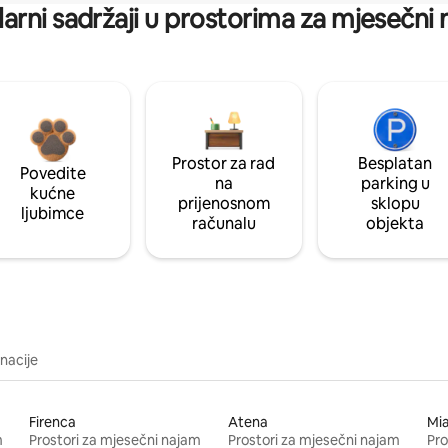
arni sadržaji u prostorima za mjesečni
Prostor za rad
Besplatan
Povedite
na
parking u
kućne
prijenosnom
sklopu
ljubimce
računalu
objekta
inacije
Firenca
Atena
Mi
m
Prostori za mjesečni najam
Prostori za mjesečni najam
Pro