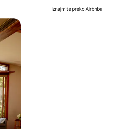
Iznajmite preko Airbnba
li prelaskom prstom po zaslonu.