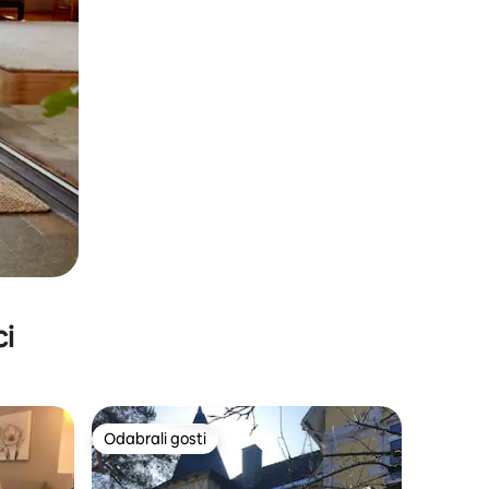
ci
Odabrali gosti
nakom „Odabrali gosti”
Odabrali gosti