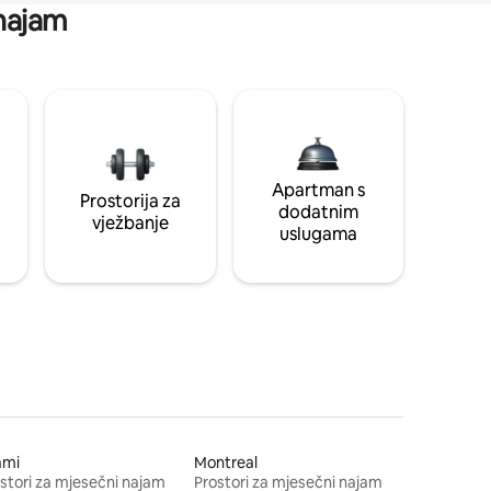
 najam
Apartman s
Prostorija za
dodatnim
vježbanje
uslugama
ami
Montreal
stori za mjesečni najam
Prostori za mjesečni najam