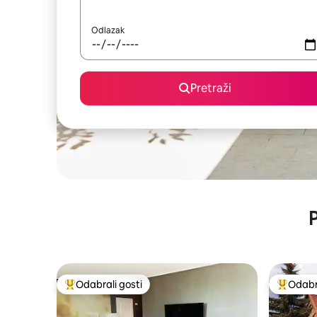
Odlazak
Pretraži
P
Odabrali gosti
Odabra
Među najviše rangiranima s oznakom „Odabrali gosti”
Među naj