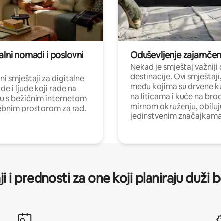
alni nomadi i poslovni
Oduševljenje zajamče
Nekad je smještaj važniji
destinacije. Ovi smještaji
i smještaji za digitalne
među kojima su drvene k
e i ljude koji rade na
na liticama i kuće na bro
nu s bežičnim internetom
mirnom okruženju, obiluj
ebnim prostorom za rad.
jedinstvenim značajkama
ji i prednosti za one koji planiraju duži 