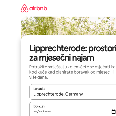
Prijeđi
na
sadržaj
Lipprechterode: prostor
za mjesečni najam
Potražite smještaj u kojem ćete se osjećati k
kod kuće kad planirate boravak od mjesec ili
više dana.
Lokacija
Kada budu dostupni rezultati, moći ćete ih pregle
Dolazak