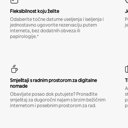
Fleksibilnost koju želite
J
Odaberite točne datume useljenja i iseljenja i
P
jednostavno ugovorite rezervaciju putem
j
interneta, bez dodatnih obveza ili
papirologije.*
Smještaji s radnim prostorom za digitalne
T
nomade
A
Obavljate posao dok putujete? Pronađite
s
smještaj za dugoročni najam s brzim bežičnim
p
internetom i posebnim prostorom za rad.
p