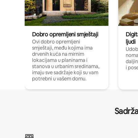
Dobro opremljeni smještaji
Digit
ljudi
Ovi dobro opremljeni
smještaji, među kojima ima
Udobn
drvenih kuća na mirnim
nomad
lokacijama u planinama i
dalji
stanova u urbanim sredinama,
i pos
imaju sve sadržaje koji su vam
potrebni u vašem domu.
Sadrža