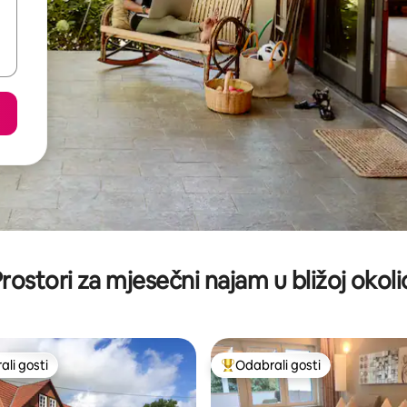
rostori za mjesečni najam u bližoj okoli
li gosti
Odabrali gosti
više rangiranima s oznakom „Odabrali gosti”
Među najviše rangiranima s oz