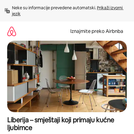
Prijeđi
Neke su informacije prevedene automatski. 
Prikaži izvorni 
na
jezik
sadržaj
Iznajmite preko Airbnba
Liberija – smještaji koji primaju kućne
ljubimce