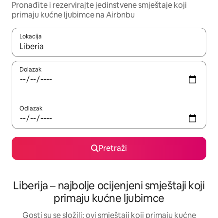
Pronađite i rezervirajte jedinstvene smještaje koji
primaju kućne ljubimce na Airbnbu
Lokacija
Kada budu dostupni rezultati, moći ćete ih pregledati koristeći
Dolazak
Odlazak
Pretraži
Liberija – najbolje ocijenjeni smještaji koji
primaju kućne ljubimce
Gosti su se složili: ovi smještaji koji primaju kućne