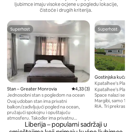
ljubimce imaju visoke ocjene u pogledu lokacije,
čistoće i drugih kriterija.
Superhost
Superhost
Superhost
Superhost
Gostinjska kuća 
K
Stan – Greater Monrovia
Prosječna ocjena: 4,33/5, rece
4,33 (3)
Kpatalhee's Place
Space nalazi se u D
Jednosobni stan s pogledom na ocean
Margibi, samo 12 m
Ovaj udoban stan ima privatni
RIA. Tri prekrasne 
balkon/zadivljujući pogled na ocean,
kupaonice Veliki bračni kreveti! Struja 0 -
pružajući spokojnu i opuštajuću
24 Sigurnost 0 - 24
atmosferu. Također ima privatnu
voda Klima-uređaj 
Liberija – popularni sadržaji u
kupaonicu. Samo nekoliko koraka od
Veliki prostor za 
plaže, naš se smještaj nalazi na pješačkoj