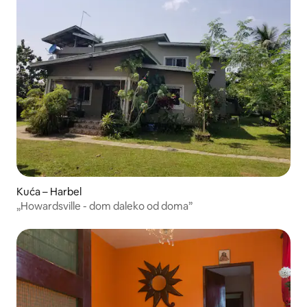
Kuća – Harbel
„Howardsville - dom daleko od doma”