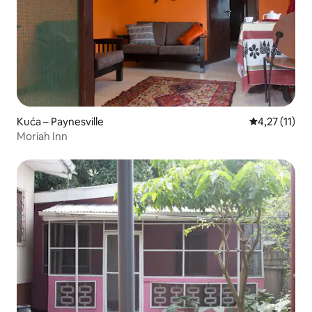
Kuća – Paynesville
Prosječna ocj
4,27 (11)
Moriah Inn