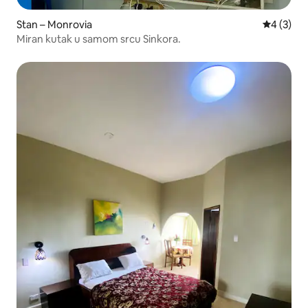
Stan – Monrovia
Prosječna
4 (3)
Miran kutak u samom srcu Sinkora.