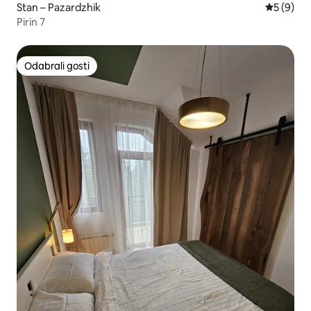
Stan – Pazardzhik
Prosječna
5 (9)
Pirin 7
Odabrali gosti
Odabrali gosti