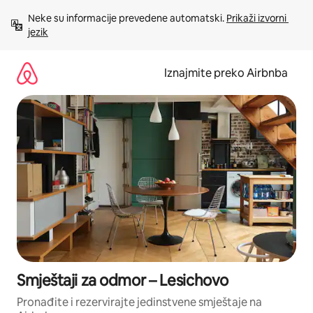
Prijeđi
Neke su informacije prevedene automatski. 
Prikaži izvorni 
na
jezik
sadržaj
Iznajmite preko Airbnba
Smještaji za odmor – Lesichovo
Pronađite i rezervirajte jedinstvene smještaje na