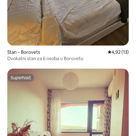
Stan – Borovets
Prosječna ocje
4,92 (13)
Dvokatni stan za 6 osoba u Borovetu
Superhost
Superhost