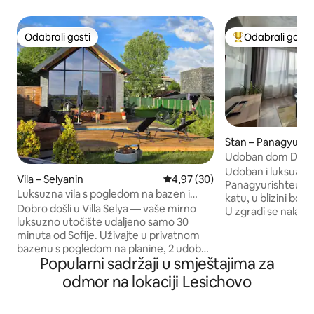
Odabrali gosti
Odabrali gosti
Odabrali gosti
Među najviše ran
Stan – Panagyuris
Udoban dom Dvosob
centra
Udoban i luksuzan
Vila – Selyanin
Prosječna ocjena: 4,97/5, recenz
4,97 (30)
Panagyurishteu! N
Luksuzna vila s pogledom na bazen i
katu, u blizini bol
planine u blizini Sofije
Dobro došli u Villa Selya — vaše mirno
U zgradi se nalazi 
luksuzno utočište udaljeno samo 30
pruža prekrasan p
minuta od Sofije. Uživajte u privatnom
ima jednu spavaću
bazenu s pogledom na planine, 2 udobne
WC-om, prostrani 
Popularni sadržaji u smještajima za
spavaće sobe, potpuno opremljenoj
kaučem na razvlač
kuhinji, brzom bežičnom internetu,
otvorenog plana s
odmor na lokaciji Lesichovo
roštilju i osunčanom vrtu. Bilo da
kuhinjom te ugodn
pijuckate jutarnju kavu na terasi ili se
uređeno do najsitni