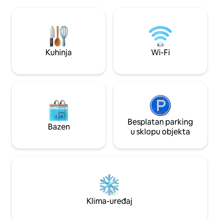
opuštate pod zvijezdama, ovo je savršen
se osjećali kao kod
odmor za obitelji ili male grupe. Smješten
kraće i duže bora
u mirnom selu u blizini ekoloških staza i
slikovitih mjesta. Rezervirajte odmah —
ljetni se datumi brzo popunjavaju!
Kuhinja
Wi-Fi
Besplatan parking
Bazen
u sklopu objekta
Klima-uređaj