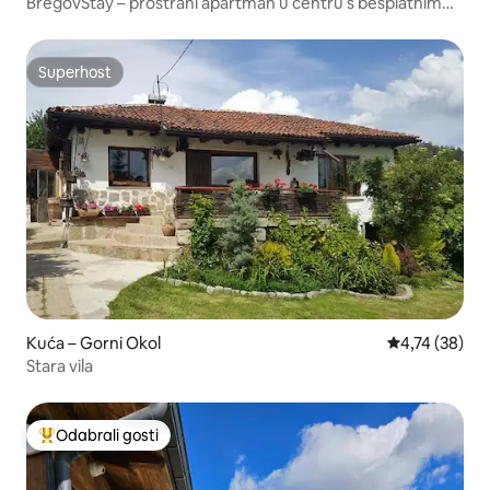
BregovStay – prostrani apartman u centru s besplatnim
parkirnim mjestom
Superhost
Superhost
Kuća – Gorni Okol
Prosječna ocje
4,74 (38)
Stara vila
Odabrali gosti
Među najviše rangiranima s oznakom „Odabrali gosti”