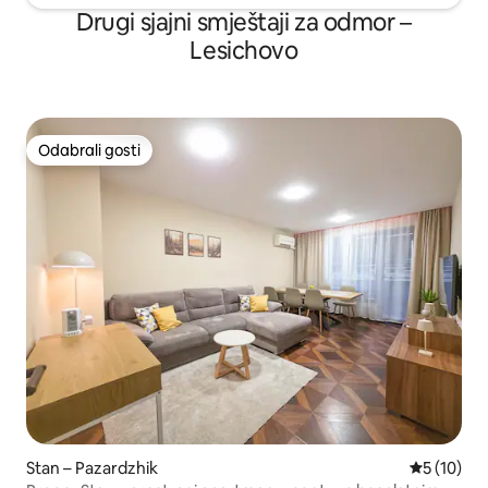
Drugi sjajni smještaji za odmor –
Lesichovo
Odabrali gosti
Odabrali gosti
Stan – Pazardzhik
Prosječna 
5 (10)