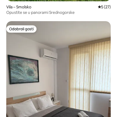
Vila – Smolsko
Prosječna 
5 (27)
Opustite se u panorami Srednogorske
Odabrali gosti
Odabrali gosti