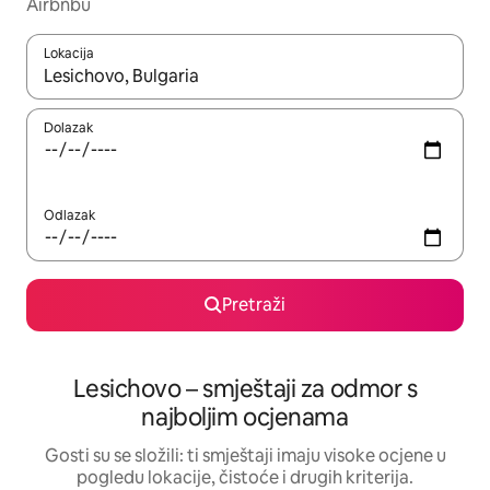
Airbnbu
Lokacija
Kada budu dostupni rezultati, moći ćete ih pregledati koristeći
Dolazak
Odlazak
Pretraži
Lesichovo – smještaji za odmor s
najboljim ocjenama
Gosti su se složili: ti smještaji imaju visoke ocjene u
pogledu lokacije, čistoće i drugih kriterija.