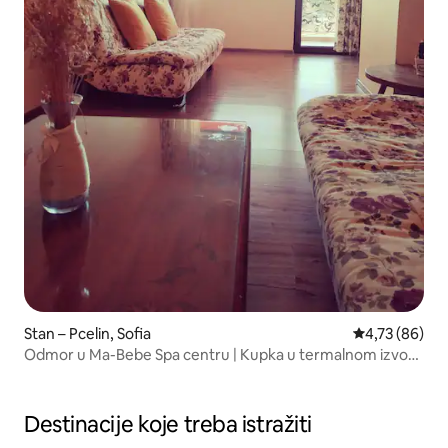
Stan – Pcelin, Sofia
Prosječna ocje
4,73 (86)
Odmor u Ma-Bebe Spa centru | Kupka u termalnom izvoru
i nojevi
Destinacije koje treba istražiti