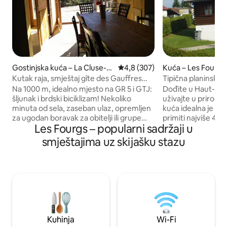
Gostinjska kuća – La Cluse-et
Prosječna ocjena: 4,8/5, recenz
4,8 (307)
Kuća – Les Fourgs
-Mijoux
Kutak raja, smještaj gîte des Gauffres
Tipična planinska
dessus
Na 1000 m, idealno mjesto na GR 5 i GTJ:
Dođite u Haut-Doub
šljunak i brdski biciklizam! Nekoliko
uživajte u prirodi
minuta od sela, zaseban ulaz, opremljen
kuća idealna je za
za ugodan boravak za obitelji ili grupe
primiti najviše 4 o
Les Fourgs – popularni sadržaji u
prijatelja. Kuhinja se otvara prema
bračnim krevetom 
dnevnom boravku, prostoriji s TV-om,
dnevnog boravka i
smještajima uz skijašku stazu
kupaonici, zasebnom WC-u. Jedna
soba u prizemlju s
spavaća soba s krevetom širine 140 cm u
Vanjski prostor s 
prizemlju, druga na tavanu (napomena:
okrenutim prema jugu Označen
postolje kreveta na podu) i spavaonica
za brdski bicikliza
na tavanu s 4 ili 5 madraca širine 90 cm
Brojne pješačke sta
na podu! Vrsta seoske kućice u
Švicarskoj koja se na
planinama. Plaće i posteljina su osigurani,
Saint Point udaljen
perilica, sušilica, glačanje, roštilj.
aktivnostima na v
Kuhinja
Wi-Fi