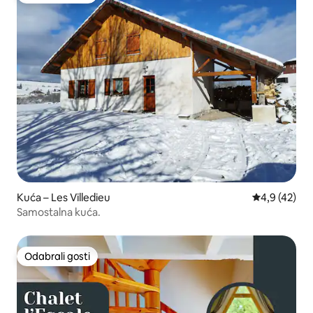
Kuća – Les Villedieu
Prosječna ocj
4,9 (42)
Samostalna kuća.
Odabrali gosti
Odabrali gosti