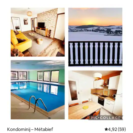
Kondominij – Métabief
Prosječna ocje
4,92 (59)