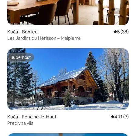
Kuća – Bonlieu
Prosječna o
5 (38)
Les Jardins du Hérisson – Malpierre
Superhost
Superhost
Kuća – Foncine-le-Haut
Prosječna oc
4,71 (7)
Predivna vila