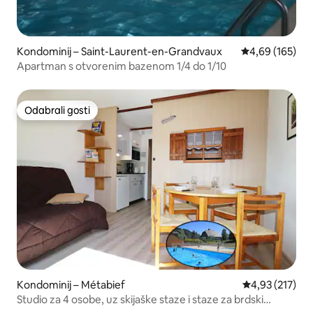
Kondominij – Saint-Laurent-en-Grandvaux
Prosječna ocjen
4,69 (165)
Apartman s otvorenim bazenom 1/4 do 1/10
Odabrali gosti
Odabrali gosti
Kondominij – Métabief
Prosječna ocjen
4,93 (217)
Studio za 4 osobe, uz skijaške staze i staze za brdski
biciklizam (9)