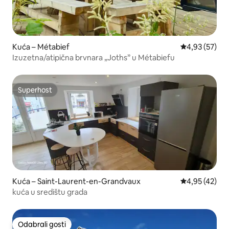
Kuća – Métabief
Prosječna ocje
4,93 (57)
Izuzetna/atipična brvnara „Joths” u Métabiefu
Superhost
Superhost
Kuća – Saint-Laurent-en-Grandvaux
Prosječna ocje
4,95 (42)
kuća u središtu grada
Odabrali gosti
Odabrali gosti