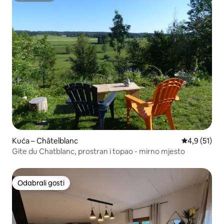
Kuća – Châtelblanc
Prosječna oc
4,9 (51)
Gite du Chatblanc, prostran i topao - mirno mjesto
Odabrali gosti
Odabrali gosti