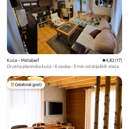
Kuća – Métabief
Prosječna ocje
4,82 (17)
Drvena planinska kuća • 6 osoba • 5 min od skijaških staza
Odabrali gosti
Među najviše rangiranima s oznakom „Odabrali gosti”