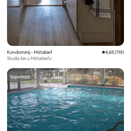
Kondominij – Métabief
Prosječna ocjen
4,65 (119)
Studio bis u Métabiefu
Superhost
Superhost