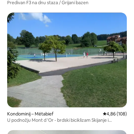
Predivan F3 na dnu staza / Grijani bazen
Kondominij – Métabief
Prosječna ocjen
4,86 (108)
U podnožju Mont d 'Or - brdski biciklizam Skijanje i
planinarenje