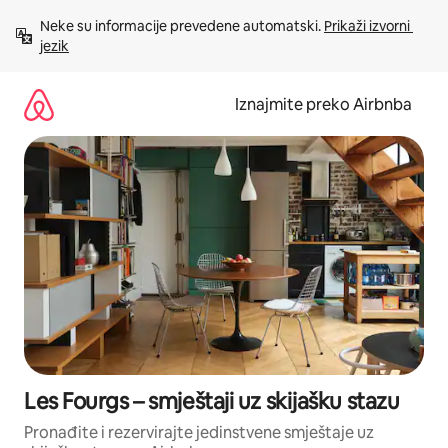
Prijeđi
Neke su informacije prevedene automatski. 
Prikaži izvorni 
na
jezik
sadržaj
Iznajmite preko Airbnba
Les Fourgs – smještaji uz skijašku stazu
Pronađite i rezervirajte jedinstvene smještaje uz