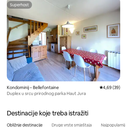
Superhost
Superhost
Kondominij – Bellefontaine
Prosječna ocje
4,69 (39)
Duplex u srcu prirodnog parka Haut Jura
Destinacije koje treba istražiti
Obližnje destinacije
Druge vrste smještaja
Najpopularnije