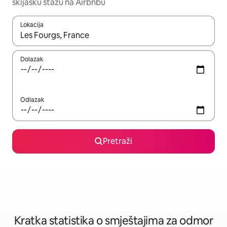
skijašku stazu na Airbnbu
Lokacija
Kada budu dostupni rezultati, moći ćete ih pregledati koristeći
Dolazak
Odlazak
Pretraži
Kratka statistika o smještajima za odmor