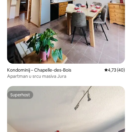
Kondominij – Chapelle-des-Bois
Prosječna ocje
4,73 (40)
Apartman u srcu masiva Jura
Superhost
Superhost