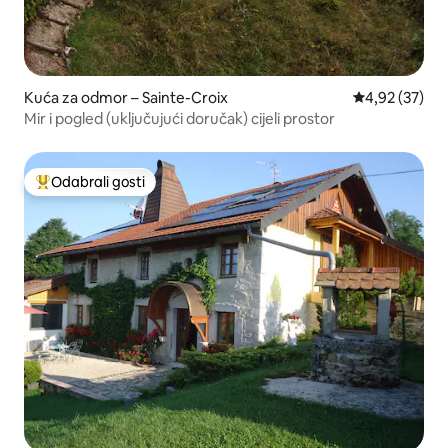
Kuća za odmor – Sainte-Croix
Prosječna ocje
4,92 (37)
Mir i pogled (uključujući doručak) cijeli prostor
Odabrali gosti
Među najviše rangiranima s oznakom „Odabrali gosti”