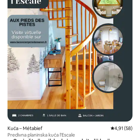
Kuća – Métabief
Prosječna ocje
4,91 (58)
Predivna planinska kuća l'Escale