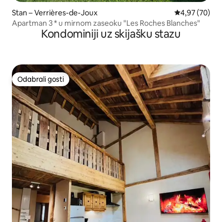
Stan – Verrières-de-Joux
Prosječna ocje
4,97 (70)
Apartman 3 * u mirnom zaseoku "Les Roches Blanches"
Kondominiji uz skijašku stazu
Odabrali gosti
Odabrali gosti