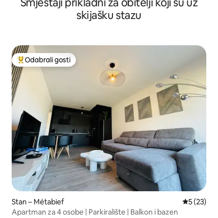
Smještaji prikladni za obitelji koji su uz
skijašku stazu
Odabrali gosti
Među najviše rangiranima s oznakom „Odabrali gosti”
Stan – Métabief
Prosječna 
5 (23)
Apartman za 4 osobe | Parkiralište | Balkon i bazen