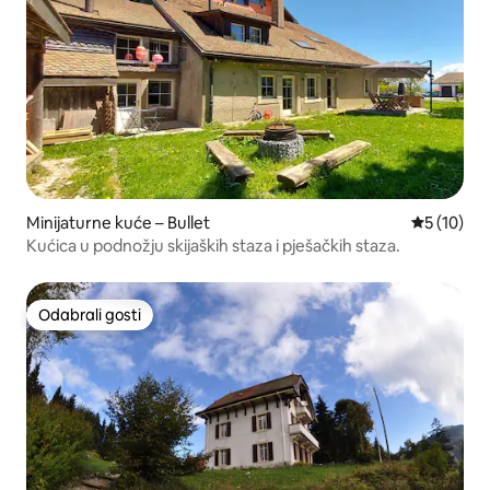
Minijaturne kuće – Bullet
Prosječna 
5 (10)
Kućica u podnožju skijaških staza i pješačkih staza.
Odabrali gosti
Odabrali gosti