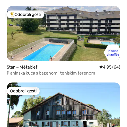
Odabrali gosti
Među najviše rangiranima s oznakom „Odabrali gosti”
Stan – Métabief
Prosječna ocje
4,95 (64)
Planinska kuća s bazenom i teniskim terenom
Odabrali gosti
Odabrali gosti