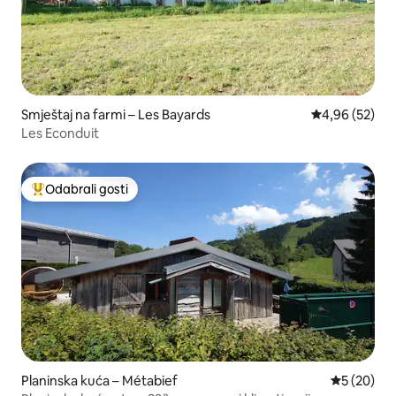
Smještaj na farmi – Les Bayards
Prosječna ocje
4,96 (52)
Les Econduit
Odabrali gosti
Među najviše rangiranima s oznakom „Odabrali gosti”
Planinska kuća – Métabief
Prosječna o
5 (20)