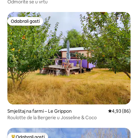
Odmorite se u vrtu
Odabrali gosti
Odabrali gosti
Smještaj na farmi – Le Grippon
Prosječna ocje
4,93 (86)
Roulotte de la Bergerie u Josseline & Coco
Odabrali gosti