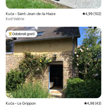
Kuća – Saint-Jean-de-la-Haize
Prosječna ocjen
4,99 (102)
Kod Valérie
Odabrali gosti
Među najviše rangiranima s oznakom „Odabrali gosti”
Kuća – Le Grippon
Prosječna ocje
4,98 (43)