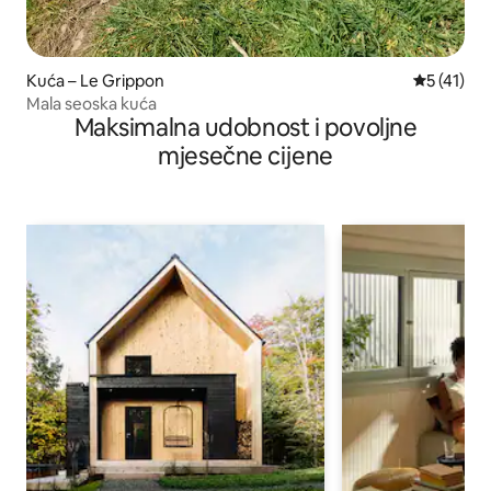
Kuća – Le Grippon
Prosječna 
5 (41)
Mala seoska kuća
Maksimalna udobnost i povoljne
mjesečne cijene