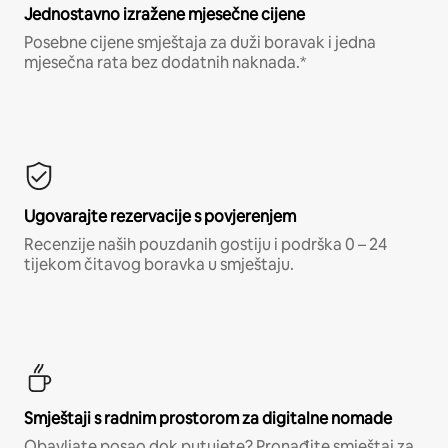
Jednostavno izražene mjesečne cijene
Posebne cijene smještaja za duži boravak i jedna
mjesečna rata bez dodatnih naknada.*
Ugovarajte rezervacije s povjerenjem
Recenzije naših pouzdanih gostiju i podrška 0 – 24
tijekom čitavog boravka u smještaju.
Smještaji s radnim prostorom za digitalne nomade
Obavljate posao dok putujete? Pronađite smještaj za