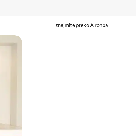
Iznajmite preko Airbnba
li prelaskom prstom po zaslonu.