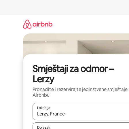
Prijeđi
na
sadržaj
Smještaji za odmor –
Lerzy
Pronađite i rezervirajte jedinstvene smještaje
Airbnbu
Lokacija
Kada budu dostupni rezultati, moći ćete ih pregle
Dolazak