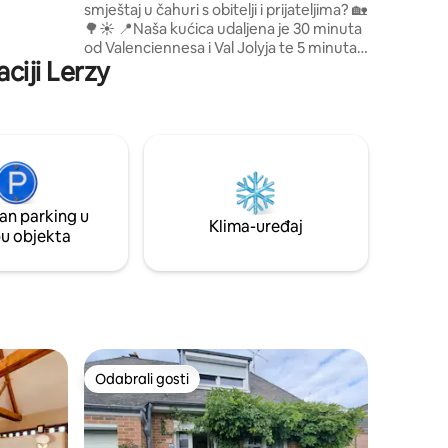
smještaj u čahuri s obitelji i prijateljima? 🏡
ainsi que
🌳☀️ 📍Naša kućica udaljena je 30 minuta
od Valenciennesa i Val Jolyja te 5 minuta
ciji Lerzy
od Maroillesa. ▶️Seoska kućica je
samostalna (na raspolaganju su plahte,
ručnici) ▶️ Pristup osobama s
invaliditetom. 🍽️Kuhinja s potrebnim
priborom (toster,kuhalo za vodu). 🛏️
Strana posteljine: krevet 160/200 i kauč
na razvlačenje od 160/200. Dopustite da
vas zavede naša seoska kućica.
an parking u
Klima-uređaj
pu objekta
Odabrali gosti
nakom „Odabrali gosti”
Odabrali gosti