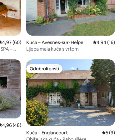
Prosječna ocjena: 4,97/5, recenzija: 60
4,97 (60)
Kuća – Avesnes-sur-Helpe
Prosječna ocjena: 4,94
4,94 (16)
 SPA –
Lijepa mala kuća s vrtom
Odabrali gosti
nakom „Odabrali gosti”
Odabrali gosti
Prosječna ocjena: 4,96/5, recenzija: 48
4,96 (48)
Kuća – Englancourt
Prosječna ocjena: 
5 (9)
Obiteljska kuća - Rabouillère