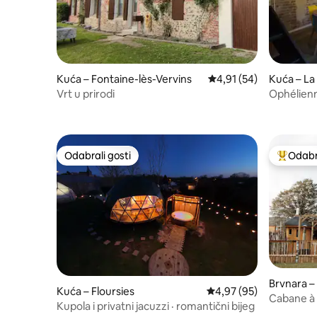
Kuća – Fontaine-lès-Vervins
Prosječna ocjena: 4,91/
4,91 (54)
Kuća – La
Vrt u prirodi
Ophélienn
Odabrali gosti
Odabra
Odabrali gosti
Među naj
Brvnara 
Kuća – Floursies
Prosječna ocjena: 4,97/
4,97 (95)
Cabane à
Kupola i privatni jacuzzi · romantični bijeg