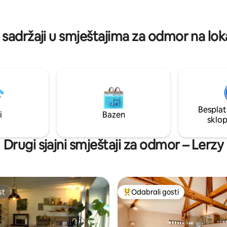
e naše su vrijednosti.
90 /190 , les draps sont fournis 
le linge de toilette. Une cour avec
barbecue.
 sadržaji u smještajima za odmor na loka
Besplat
i
Bazen
sklo
Drugi sjajni smještaji za odmor – Lerzy
st
Odabrali gosti
st
Među najviše rangiranima s oz