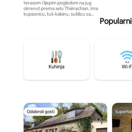
terasom i lijepim pogledom na jug
poštovanj
okrenut prema selu Thiérachian. Ima
kupaonicu, tuš-kabinu, sušilicu za
Popularni
ručnike, 1 prostranu spavaću sobu s
bračnim krevetom, veliku garderobu,
prekrasan dnevni boravak s 1 kaučem na
razvlačenje (koji se mora upotrebljavati ili
ne prilikom rezervacije) i opremljenu
kuhinju. Idealno za poslovna putovanja,
vikend s parom, obitelji ili prijateljima.
Dvorište i veliki zatvoreni parking za
automobile ili bicikle.
Kuhinja
Wi-F
Odabrali gosti
Superho
Odabrali gosti
Superho