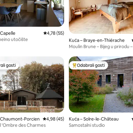
5, recenzija: 54
 Capelle
Prosječna ocjena: 4,78/5, recenzija: 55
4,78 (55)
eino utočište
Kuća – Braye-en-Thiérache
Moulin Brune – Bijeg u prirodu –
Doručak
li gosti
Odabrali gosti
više rangiranima s oznakom „Odabrali gosti”
Među najviše rangiranima s oz
– Chaumont-Porcien
Prosječna ocjena: 4,98/5, recenzija: 45
4,98 (45)
Kuća – Solre-le-Château
5, recenzija: 95
 l 'Ombre des Charmes
Samostalni studio