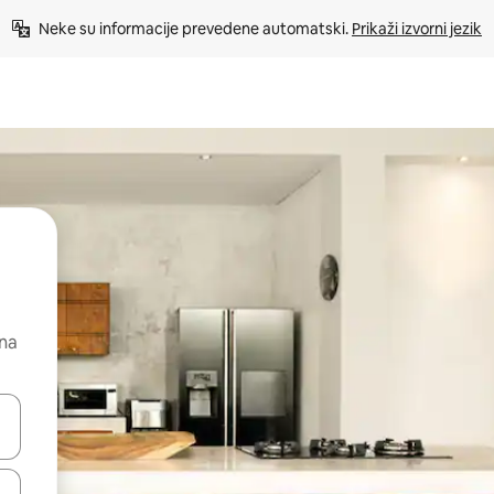
Neke su informacije prevedene automatski. 
Prikaži izvorni jezik
 na
dati koristeći se strelicama prema gore i prema dolje, kao i dodirom i