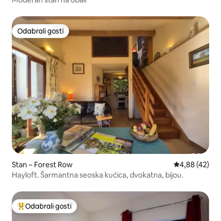
Odabrali gosti
Odabrali gosti
Stan – Forest Row
Prosječna ocje
4,88 (42)
Hayloft. Šarmantna seoska kućica, dvokatna, bijou.
Odabrali gosti
Među najviše rangiranima s oznakom „Odabrali gosti”