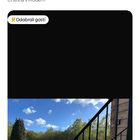
Odabrali gosti
Među najviše rangiranima s oznakom „Odabrali gosti”