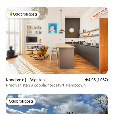
Odabrali gosti
Među najviše rangiranima s oznakom „Odabrali gosti”
Kondominij – Brighton
Prosječna ocjena:
4,95 (1.057)
Predivan stan u popularnoj četvrti Kemptown
Odabrali gosti
Odabrali gosti