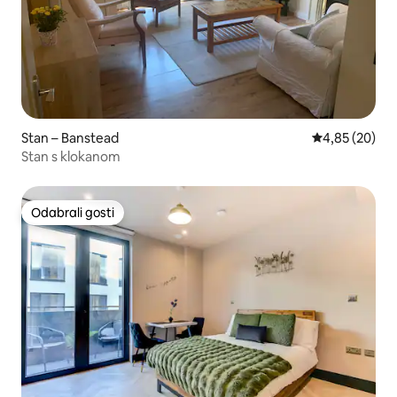
Stan – Banstead
Prosječna ocje
4,85 (20)
Stan s klokanom
Odabrali gosti
Odabrali gosti