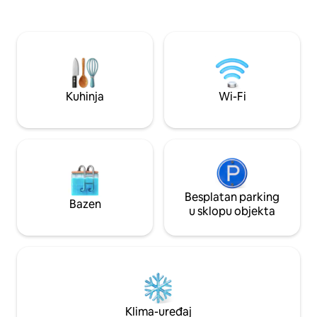
ambaru na udaljenosti od 50 metara i
Posebna prigoda? 
mogu vam pomoći sa svime što vam
pjenušca Bolney Bu
može zatrebati tijekom boravka. Pratite
Rezervirajte masaž
nas na Instagramu @Nettlefields;
parove. Dva para? Zašto ne biste
Michael je @michaelkopinski i Toby
rezervirali i našu p
@tobschu. Koptle Fields okružen je
pogledajte drugi o
vrtom od 1 hektara. U blizini se nalazi
Kuhinja
Wi-Fi
nekoliko pješačkih staza koje vode do
pubova, vrtova i hotela s novim spa
centrom. Obližnji Horsham nudi sve što
se može očekivati od lijepog engleskog
tržnog grada. Brighton je udaljen 20
minuta vožnje automobilom. Budući da
se smještaj nalazi u ruralnom Sussexu,
najbolje je imati automobil na
Besplatan parking
Bazen
raspolaganju. Međutim, do kratkih
u sklopu objekta
udaljenosti od lokacija kao što su
Leonardslee i South Lodge lako se može
doći pješice ili 5 minuta vožnje taksijem.
Klima-uređaj