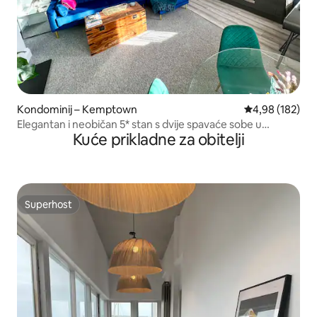
Kondominij – Kemptown
Prosječna ocjen
4,98 (182)
Elegantan i neobičan 5* stan s dvije spavaće sobe u
Kuće prikladne za obitelji
Kemptownu
Superhost
Superhost