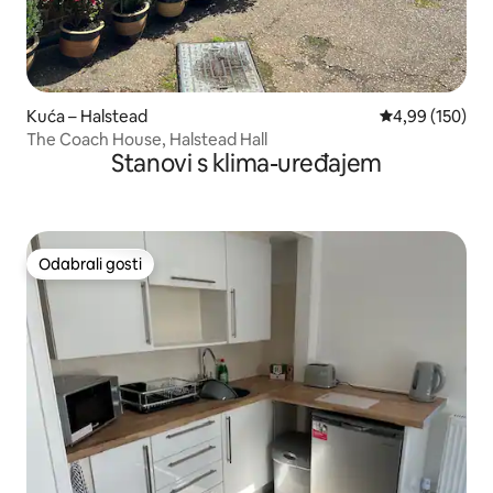
Kuća – Halstead
Prosječna ocjen
4,99 (150)
The Coach House, Halstead Hall
Stanovi s klima-uređajem
Odabrali gosti
Odabrali gosti