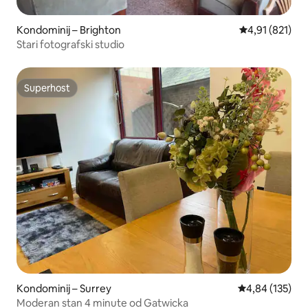
Kondominij – Brighton
Prosječna ocjen
4,91 (821)
Stari fotografski studio
Superhost
Superhost
Kondominij – Surrey
Prosječna ocjen
4,84 (135)
Moderan stan 4 minute od Gatwicka