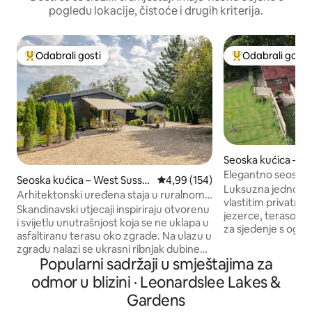
pogledu lokacije, čistoće i drugih kriterija.
Odabrali gosti
Odabrali gosti
Među najviše rangiranima s oznakom „Odabrali gosti”
Među najviše ran
Seoska kućica – C
Elegantno seosko u
Seoska kućica – West Susse
Prosječna ocjena: 4,99/5, recenzi
4,99 (154)
masažna kada, Wi-
Luksuzna jednokat
x
Arhitektonski uređena staja u ruralnom
vlastitim privatn
Sussexu
Skandinavski utjecaji inspiriraju otvorenu
jezerce, terasom 
i svijetlu unutrašnjost koja se ne uklapa u
za sjedenje s ognji
asfaltiranu terasu oko zgrade. Na ulazu u
skandinavskom d
zgradu nalazi se ukrasni ribnjak dubine
hidromasažnom kad
Popularni sadržaji u smještajima za
oko 70 cm s vodenom terasom, što
savršenim opuštaj
doprinosi mirnom i opuštajućem
odmor u blizini · Leonardslee Lakes &
parove. Savršeno 
okruženju Nettle Fields. Domaćini
sredinom tjedna, r
Gardens
Michael i Toby te njihov pas Heidi žive u
zadnji čas. Može pr