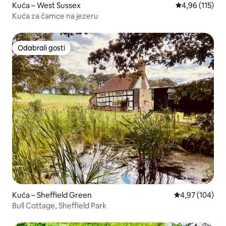
Kuća – West Sussex
Prosječna ocjen
4,96 (115)
Kuća za čamce na jezeru
Odabrali gosti
Odabrali gosti
Kuća – Sheffield Green
Prosječna ocjen
4,97 (104)
Bull Cottage, Sheffield Park