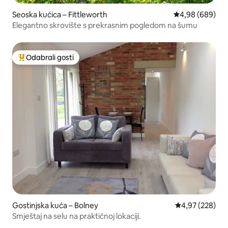
Seoska kućica – Fittleworth
Prosječna ocjen
4,98 (689)
Elegantno skrovište s prekrasnim pogledom na šumu
Odabrali gosti
Među najviše rangiranima s oznakom „Odabrali gosti”
Gostinjska kuća – Bolney
Prosječna ocjen
4,97 (228)
Smještaj na selu na praktičnoj lokaciji.