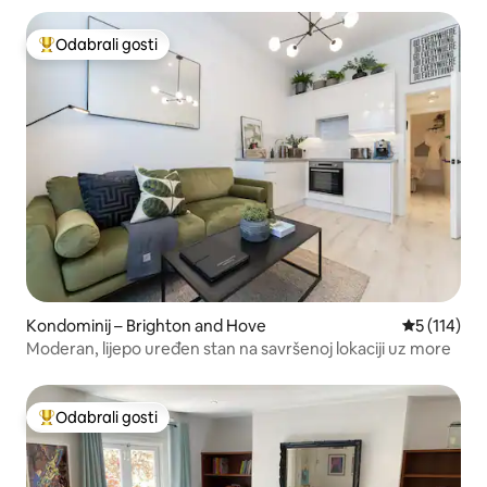
Odabrali gosti
Među najviše rangiranima s oznakom „Odabrali gosti”
Kondominij – Brighton and Hove
Prosječna o
5 (114)
Moderan, lijepo uređen stan na savršenoj lokaciji uz more
Odabrali gosti
Među najviše rangiranima s oznakom „Odabrali gosti”