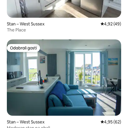
Stan – West Sussex
Prosječna ocje
4,92 (49)
The Place
Odabrali gosti
Odabrali gosti
Stan – West Sussex
Prosječna ocje
4,95 (62)
Moderan stan na obali