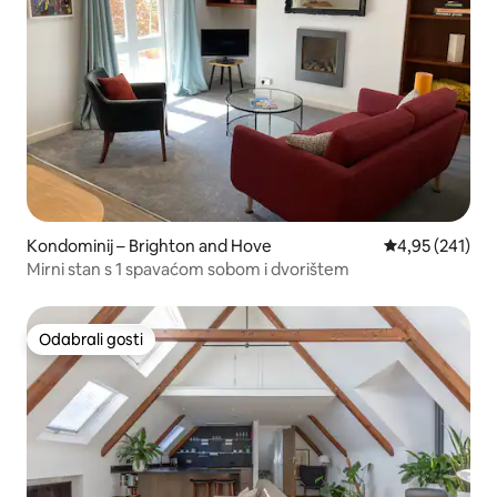
Kondominij – Brighton and Hove
Prosječna ocjen
4,95 (241)
Mirni stan s 1 spavaćom sobom i dvorištem
Odabrali gosti
Odabrali gosti