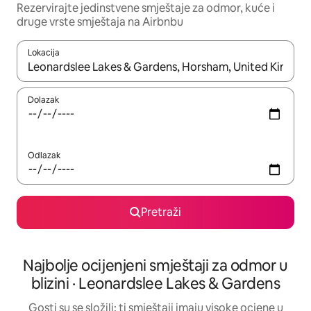
Rezervirajte jedinstvene smještaje za odmor, kuće i
druge vrste smještaja na Airbnbu
Lokacija
Kada budu dostupni rezultati, moći ćete ih pregledati koristeći
Dolazak
Odlazak
Pretraži
Najbolje ocijenjeni smještaji za odmor u
blizini · Leonardslee Lakes & Gardens
Gosti su se složili: ti smještaji imaju visoke ocjene u