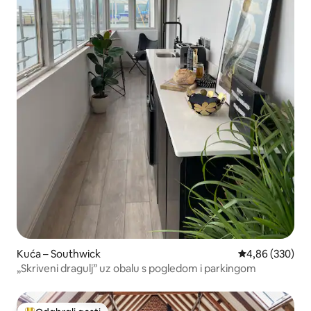
Kuća – Southwick
Prosječna ocjen
4,86 (330)
„Skriveni dragulj” uz obalu s pogledom i parkingom