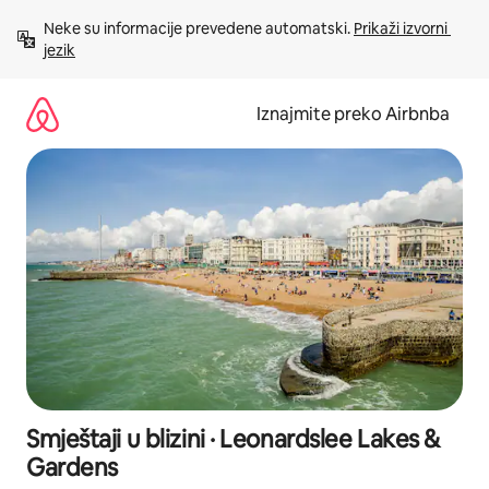
Prijeđi
Neke su informacije prevedene automatski. 
Prikaži izvorni 
na
jezik
sadržaj
Iznajmite preko Airbnba
Smještaji u blizini · Leonardslee Lakes &
Gardens