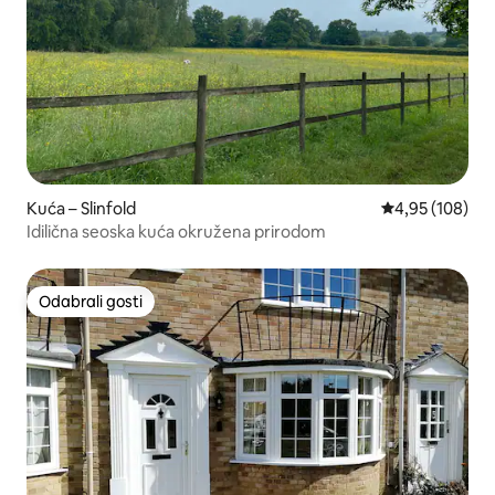
Kuća – Slinfold
Prosječna ocjen
4,95 (108)
Idilična seoska kuća okružena prirodom
Odabrali gosti
Odabrali gosti