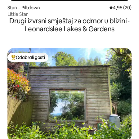
Stan – Piltdown
Prosječna ocje
4,95 (20)
Little Star
Drugi izvrsni smještaj za odmor u blizini ·
Leonardslee Lakes & Gardens
Odabrali gosti
Među najviše rangiranima s oznakom „Odabrali gosti”