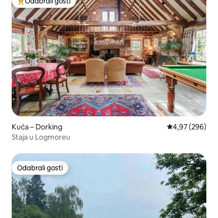
Odabrali gosti
Među najviše rangiranima s oznakom „Odabrali gosti”
Kuća – Dorking
Prosječna ocjen
4,97 (296)
Staja u Logmoreu
Odabrali gosti
Odabrali gosti