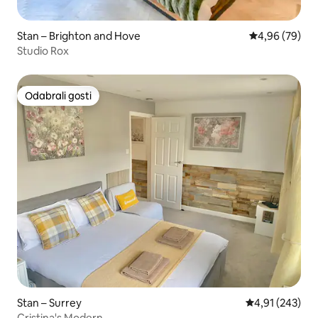
Stan – Brighton and Hove
Prosječna ocje
4,96 (79)
Studio Rox
Odabrali gosti
Odabrali gosti
Stan – Surrey
Prosječna ocjen
4,91 (243)
Cristina's Modern