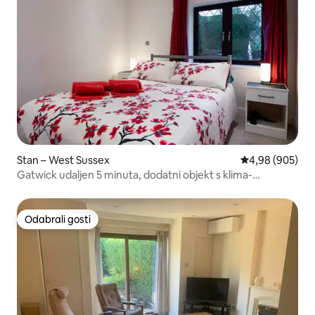
Stan – West Sussex
Prosječna ocjen
4,98 (905)
Gatwick udaljen 5 minuta, dodatni objekt s klima-
uređajem
Odabrali gosti
Odabrali gosti