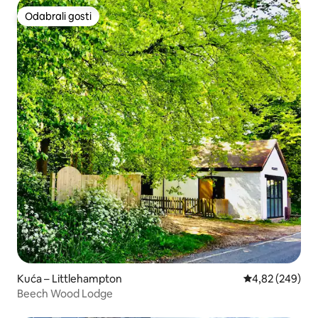
Odabrali gosti
Odabrali gosti
Kuća – Littlehampton
Prosječna ocjen
4,82 (249)
Beech Wood Lodge