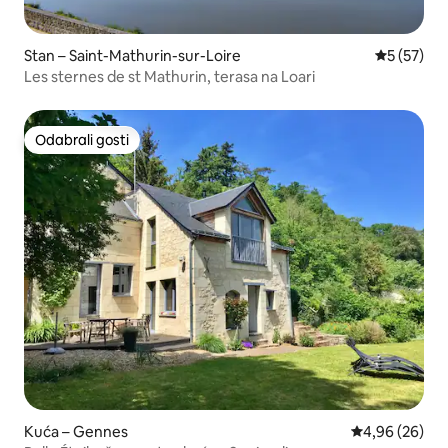
Stan – Saint-Mathurin-sur-Loire
Prosječna 
5 (57)
Les sternes de st Mathurin, terasa na Loari
Odabrali gosti
Odabrali gosti
Kuća – Gennes
Prosječna ocje
4,96 (26)