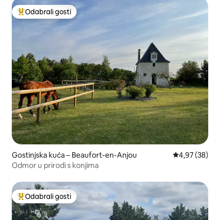
Odabrali gosti
Među najviše rangiranima s oznakom „Odabrali gosti”
Gostinjska kuća – Beaufort-en-Anjou
Prosječna ocje
4,97 (38)
Odmor u prirodi s konjima
Odabrali gosti
Među najviše rangiranima s oznakom „Odabrali gosti”