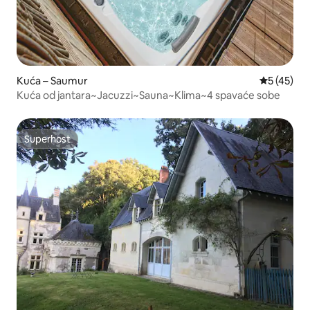
Kuća – Saumur
Prosječna 
5 (45)
Kuća od jantara~Jacuzzi~Sauna~Klima~4 spavaće sobe
Superhost
Superhost