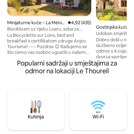
Minijaturne kuće – La Ménitr
Prosječna ocjena: 4,92/5, recenz
4,92 (435)
Gostinjska kuća –
é
Biociklizam uz rijeku Loaru, soba za
Udoban smještaj u 
goste, besplatan aperitiv
La Biocyclette sur Loire, bed and
pogledom na jeze
Dobro došli u našu 
breakfast s certifikatom udruge Anjou
službeno ocijenjen
Tourisme! ---- Pozdrav 😊 Radujemo se
odmor s 4 zvjezdice
što ćemo vas osobno ugostiti u našem
dvorca savršeno sp
predivnom utočištu mira, gdje su
Popularni sadržaji u smještajima za
s modernom udobn
poštovanje prema ljudima i prirodi naša
Udobni sadržaji: 
vodeća načela! ☀️Dostupni su ventilator i
odmor na lokaciji Le Thoureil
kuhinja sa svom
klima-uređaj☀️ Smješten u samostalnoj
udobne prostorije 
minijaturnoj kući u stilu „minijaturne
Život na otvoreno
kuće”, udoban i jedinstven. Nudimo
privatnoj unutarnjo
potpuno organski doručak pripremljen
uživajte u jelima ko
od lokalnih proizvoda i proizvoda
tradicionalnim ka
uzgojenih u vrtu! (7,50 € po osobi u
Lokacija: savršena 
sklopu objekta.) ...a mi ćemo vas
Angersa, udaljeno
počastiti aperitivom!
Kuhinja
Wi-Fi
regije Loire Valley.