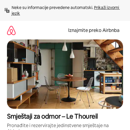
Prijeđi
Neke su informacije prevedene automatski. 
Prikaži izvorni 
na
jezik
sadržaj
Iznajmite preko Airbnba
Smještaji za odmor – Le Thoureil
Pronađite i rezervirajte jedinstvene smještaje na