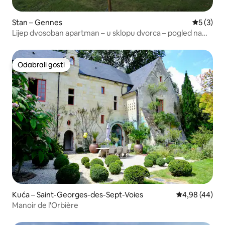
Stan – Gennes
Prosječna
5 (3)
Lijep dvosoban apartman – u sklopu dvorca – pogled na
Loire
Odabrali gosti
Odabrali gosti
Kuća – Saint-Georges-des-Sept-Voies
Prosječna ocje
4,98 (44)
Manoir de l'Orbière