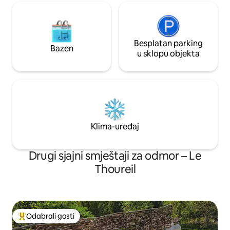
Besplatan parking
Bazen
u sklopu objekta
Klima-uređaj
Drugi sjajni smještaji za odmor – Le
Thoureil
Odabrali gosti
Među najviše rangiranima s oznakom „Odabrali gosti”