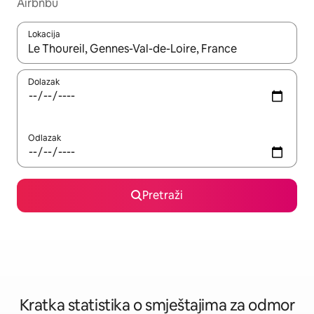
Airbnbu
Lokacija
Kada budu dostupni rezultati, moći ćete ih pregledati koristeći
Dolazak
Odlazak
Pretraži
Kratka statistika o smještajima za odmor