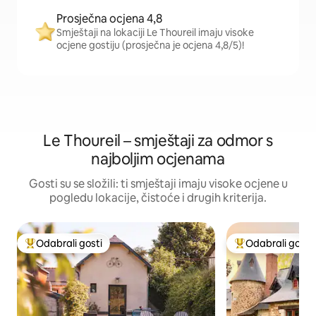
Prosječna ocjena 4,8
Smještaji na lokaciji Le Thoureil imaju visoke
ocjene gostiju (prosječna je ocjena 4,8/5)!
Le Thoureil – smještaji za odmor s
najboljim ocjenama
Gosti su se složili: ti smještaji imaju visoke ocjene u
pogledu lokacije, čistoće i drugih kriterija.
Odabrali gosti
Odabrali gosti
Među najviše rangiranima s oznakom „Odabrali gosti”
Među najviše ran