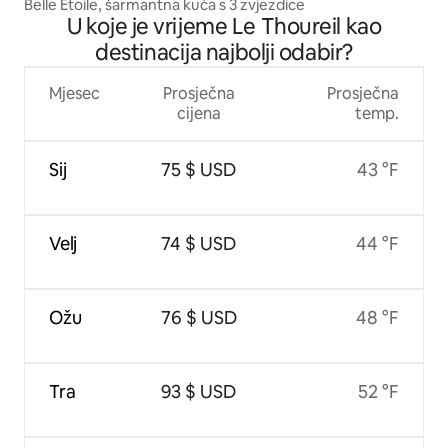
Belle Étoile, šarmantna kuća s 3 zvjezdice
U koje je vrijeme Le Thoureil kao
destinacija najbolji odabir?
Mjesec
Prosječna
Prosječna
cijena
temp.
Sij
75 $ USD
43 °F
Velj
74 $ USD
44 °F
Ožu
76 $ USD
48 °F
Tra
93 $ USD
52 °F