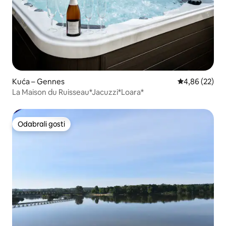
Kuća – Gennes
Prosječna ocje
4,86 (22)
La Maison du Ruisseau*Jacuzzi*Loara*
Odabrali gosti
Odabrali gosti