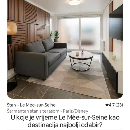
Stan – Le Mée-sur-Seine
Prosječna oc
4,7 (23)
Šarmantan stan s terasom - Pariz/Disney
U koje je vrijeme Le Mée-sur-Seine kao
destinacija najbolji odabir?