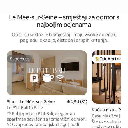
Le Mée-sur-Seine – smještaji za odmor s
najboljim ocjenama
Gosti su se složili: ti smještaji imaju visoke ocjene u
pogledu lokacije, čistoće i drugih kriterija.
Superhost
Odabrali gosti
Superhost
Među najviše ran
Stan – Le Mée-sur-Seine
Prosječna ocjena: 4,94/5, recen
4,94 (81)
Le P'tit Bali 1h Pariz
Kuća u nizu – Rois
🌴 Pobjegnite u P'tit Bali, elegantan
Casa Maleïwa | KL
apartman savršen za romantični odmor!
Nezaboravan bor
Što ako vaš sljedeć
🐚 Ovaj renovirani balijski dragulj nudi
ovako? 🌊Uđite u grijanu masažnu kadu