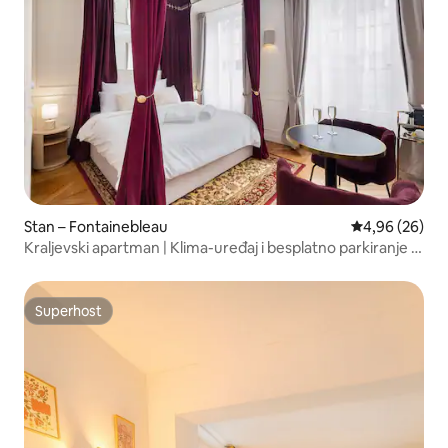
Stan – Fontainebleau
Prosječna ocje
4,96 (26)
Kraljevski apartman | Klima-uređaj i besplatno parkiranje u
centru
Superhost
Superhost