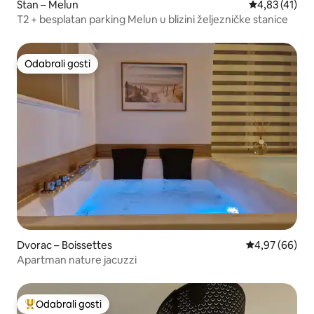
Stan – Melun
Prosječna ocj
4,83 (41)
T2 + besplatan parking Melun u blizini željezničke stanice
Odabrali gosti
Odabrali gosti
Dvorac – Boissettes
Prosječna ocje
4,97 (66)
Apartman nature jacuzzi
Odabrali gosti
Među najviše rangiranima s oznakom „Odabrali gosti”