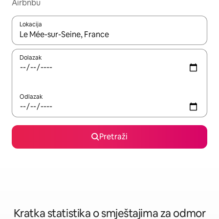
Airbnbu
Lokacija
Kada budu dostupni rezultati, moći ćete ih pregledati koristeći
Dolazak
Odlazak
Pretraži
Kratka statistika o smještajima za odmor