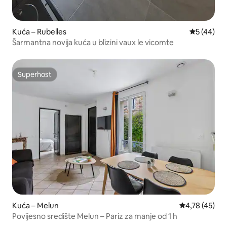
Kuća – Rubelles
Prosječna o
5 (44)
Šarmantna novija kuća u blizini vaux le vicomte
Superhost
Superhost
Kuća – Melun
Prosječna ocje
4,78 (45)
Povijesno središte Melun – Pariz za manje od 1 h