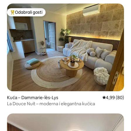
Odabrali gosti
Među najviše rangiranima s oznakom „Odabrali gosti”
Kuća – Dammarie-lès-Lys
Prosječna ocje
4,99 (80)
La Douce Nuit – moderna i elegantna kućica