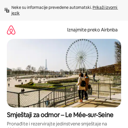
Prijeđi
Neke su informacije prevedene automatski. 
Prikaži izvorni 
na
jezik
sadržaj
Iznajmite preko Airbnba
Smještaji za odmor – Le Mée-sur-Seine
Pronađite i rezervirajte jedinstvene smještaje na