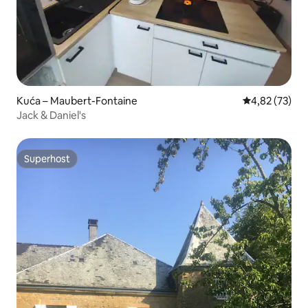
Kuća – Maubert-Fontaine
Prosječna ocje
4,82 (73)
Jack & Daniel's
Superhost
Superhost