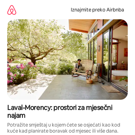
Prijeđi
na
Iznajmite preko Airbnba
sadržaj
Laval-Morency: prostori za mjesečni
najam
Potražite smještaj u kojem ćete se osjećati kao kod
kuće kad planirate boravak od mjesec ili više dana.