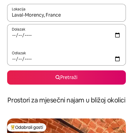
Lokacija
Kada budu dostupni rezultati, moći ćete ih pregledati koristeći
Dolazak
Odlazak
Pretraži
Prostori za mjesečni najam u bližoj okolici
Odabrali gosti
Među najviše rangiranima s oznakom „Odabrali gosti”