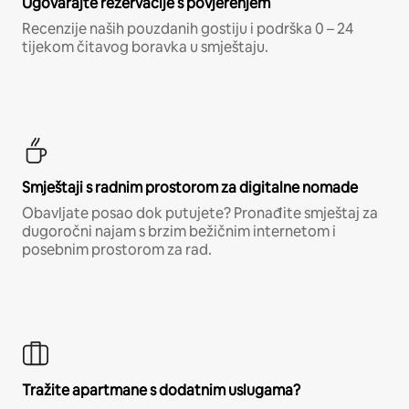
Ugovarajte rezervacije s povjerenjem
Recenzije naših pouzdanih gostiju i podrška 0 – 24
tijekom čitavog boravka u smještaju.
Smještaji s radnim prostorom za digitalne nomade
Obavljate posao dok putujete? Pronađite smještaj za
dugoročni najam s brzim bežičnim internetom i
posebnim prostorom za rad.
Tražite apartmane s dodatnim uslugama?