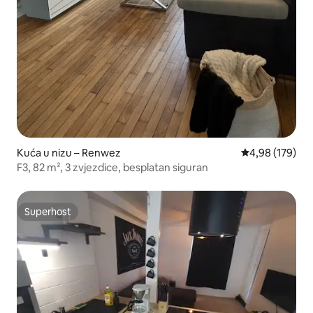
Kuća u nizu – Renwez
Prosječna ocjen
4,98 (179)
F3, 82 m², 3 zvjezdice, besplatan siguran
Superhost
Superhost