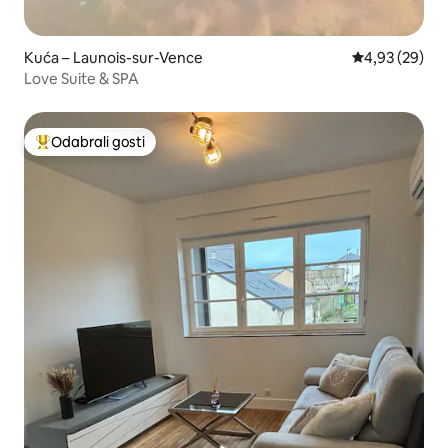
Kuća – Launois-sur-Vence
Prosječna ocje
4,93 (29)
Love Suite & SPA
Odabrali gosti
Među najviše rangiranima s oznakom „Odabrali gosti”