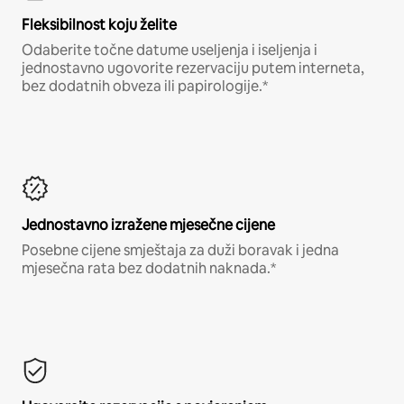
Fleksibilnost koju želite
Odaberite točne datume useljenja i iseljenja i
jednostavno ugovorite rezervaciju putem interneta,
bez dodatnih obveza ili papirologije.*
Jednostavno izražene mjesečne cijene
Posebne cijene smještaja za duži boravak i jedna
mjesečna rata bez dodatnih naknada.*