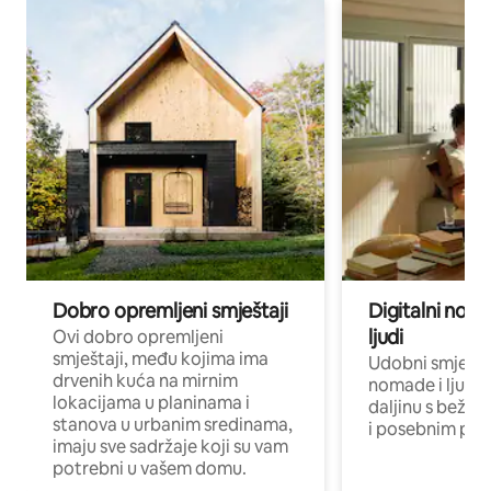
Dobro opremljeni smještaji
Digitalni noma
ljudi
Ovi dobro opremljeni
smještaji, među kojima ima
Udobni smještaj
drvenih kuća na mirnim
nomade i ljude 
lokacijama u planinama i
daljinu s bežič
stanova u urbanim sredinama,
i posebnim pro
imaju sve sadržaje koji su vam
potrebni u vašem domu.