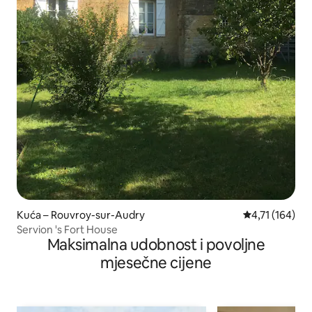
Kuća – Rouvroy-sur-Audry
Prosječna ocje
4,71 (164)
Servion 's Fort House
Maksimalna udobnost i povoljne
mjesečne cijene