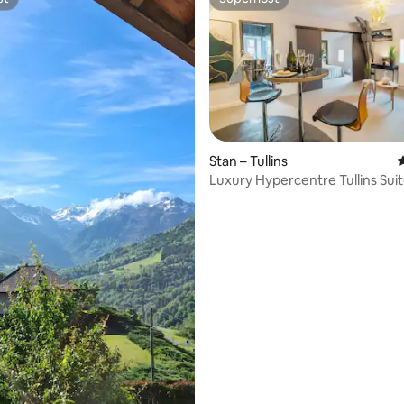
st
Superhost
, recenzija: 121
Stan – Tullins
P
Luxury Hypercentre Tullins Suit
& Parking