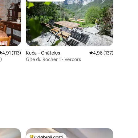
Prosječna ocjena: 4,91/5, recenzija: 113
4,91 (113)
Kuća – Châtelus
Prosječna ocjena: 4,96/
4,96 (137)
)
Gîte du Rocher 1 - Vercors
Odabrali gosti