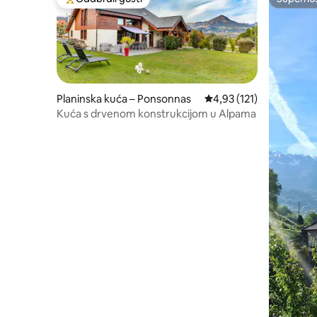
Među najviše rangiranima s oznakom „Odabrali gosti”
Superho
Planinska kuća – Ponsonnas
Prosječna ocjena: 4,93/5
4,93 (121)
Kuća s drvenom konstrukcijom u Alpama