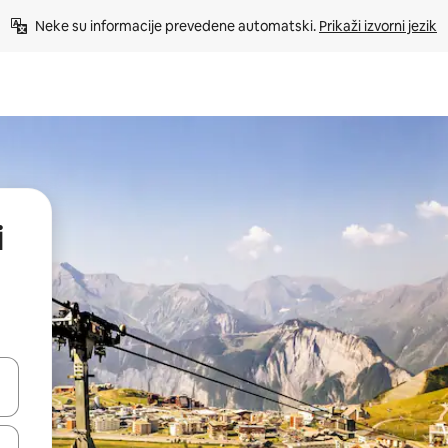
Neke su informacije prevedene automatski. 
Prikaži izvorni jezik
i
dati koristeći se strelicama prema gore i prema dolje, kao i dodirom i