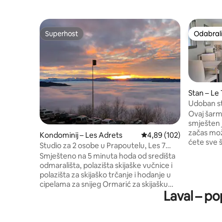
Superhost
Odabrali
Superhost
Odabrali
Stan – Le
Udoban st
Ovaj šarm
smješten j
začas može 
Kondominij – Les Adrets
Prosječna ocjena: 4,89/5
4,89 (102)
ćete sve 
Studio za 2 osobe u Prapoutelu, Les 7
udobnost i
Laux
Smješteno na 5 minuta hoda od središta
Besplatno 
odmarališta, polazišta skijaške vučnice i
mjesta nal
polazišta za skijaško trčanje i hodanje u
možete na 
cipelama za snijeg Ormarić za skijašku
planinske
Laval – po
opremu Predivan pogled na dolinu Stan
Chartreuse
za nepušače Krevet na izvlačenje (2
vodopadi itd.) U blizini se na
jednostruka kreveta 80X100 ili 1 bračni
mesar/spe
krevet 160X200) Sve za kuhanje Aparat