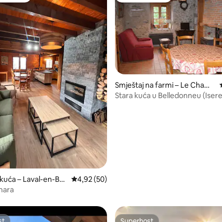
Smještaj na farmi – Le Champ
-près-Froges
Stara kuća u Belledonneu (Isere
5, recenzija: 32
kuća – Laval-en-Bell
Prosječna ocjena: 4,92/5, recenzija: 50
4,92 (50)
nara
st
Superhost