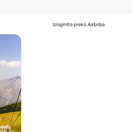
Iznajmite preko Airbnba
li prelaskom prstom po zaslonu.