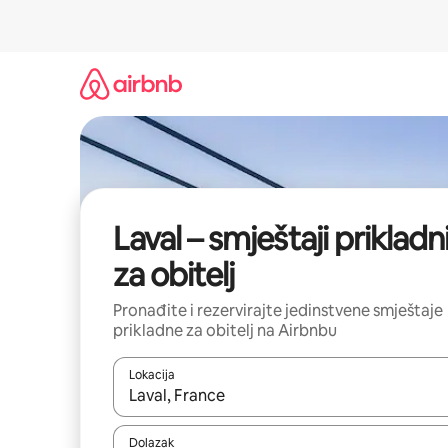
Prijeđi
na
sadržaj
Laval – smještaji prikladn
za obitelj
Pronađite i rezervirajte jedinstvene smještaje
prikladne za obitelj na Airbnbu
Lokacija
Kada budu dostupni rezultati, moći ćete ih pregle
Dolazak