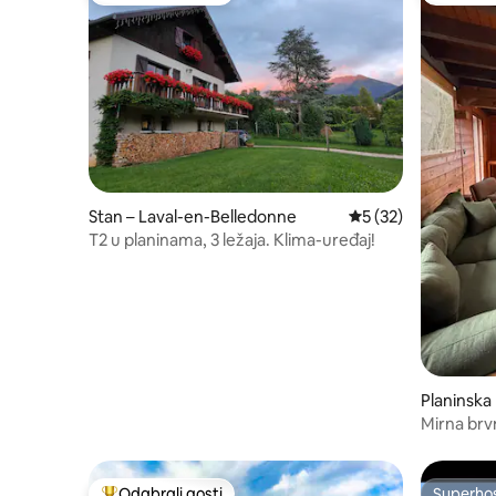
Stan – Laval-en-Belledonne
Prosječna ocjena: 5/
5 (32)
T2 u planinama, 3 ležaja. Klima-uređaj!
Planinska 
edonne
Mirna brv
Odabrali gosti
Superho