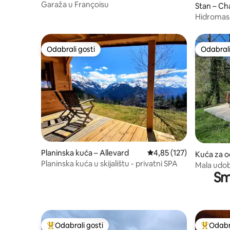
Garaža u Françoisu
Stan – C
Hidromasa
loft – Wi-F
Odabrali gosti
Odabrali
Odabrali gosti
Odabrali
Planinska kuća – Allevard
Prosječna ocjena: 4,85/5
4,85 (127)
Kuća za o
Planinska kuća u skijalištu - privatni SPA
s-Petites
Mala udo
Smj
kadom.
Odabrali gosti
Odabra
Među najviše rangiranima s oznakom „Odabrali gosti”
Među naj