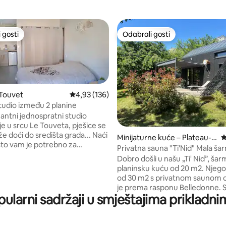
 gosti
Odabrali gosti
 gosti
Odabrali gosti
 Touvet
Prosječna ocjena: 4,93/5, recenzija: 136
4,93 (136)
udio između 2 planine
antni jednospratni studio
e u srcu Le Touveta, pješice se
doći do središta grada... Naći
, recenzija: 102
Minijaturne kuće – Plateau-d
P
što vam je potrebno za
es-Petites-Roches
Privatna sauna "Ti'Nid" Mala šarmantna
 praktičnost smještaja...
brvnara
Dobro došli u našu „Ti' Nid”, ša
javno parkiralište s desetak
planinsku kuću od 20 m2. Njego
azi se odmah preko puta. Tada
od 30 m2 s privatnom saunom 
najbolji mogući način iskoristiti
je prema rasponu Belledonne. Smješten
 lance Belledonnes i
pularni sadržaji u smještajima prikladnim
na visoravni Plateau des Petite
! (šetnje, planinarenje,
srcu parka Parc de Chartreuse 
lazi izvrstan
nadmorskoj visini od 1000 m u
cijalizirana trgovina/catering
okruženju svih ljepota. Uživajte u miru i