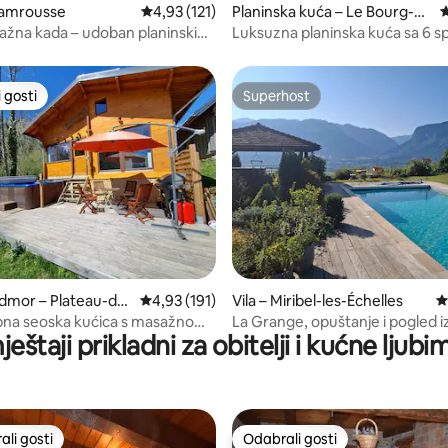
hamrousse
Prosječna ocjena: 4,93/5, recenzija: 121
4,93 (121)
Planinska kuća – Le Bourg-
P
d'Oisans
žna kada – udoban planinski
Luksuzna planinska kuća sa 6 s
i
soba: spa bazen, sauna, bilijar, 
 gosti
Superhost
 gosti
Superhost
, recenzija: 127
dmor – Plateau-de
Prosječna ocjena: 4,93/5, recenzija: 191
4,93 (191)
Vila – Miribel-les-Échelles
P
-Roches
bna seoska kućica s masažnom
La Grange, opuštanje i pogled i
eštaji prikladni za obitelji i kućne ljub
(jacuzzi)
li gosti
Odabrali gosti
više rangiranima s oznakom „Odabrali gosti”
Odabrali gosti