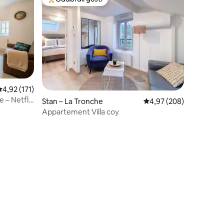
Među najviše rangiranima s oznakom „Odabrali gosti”
rosječna ocjena: 4,92/5, recenzija: 171
4,92 (171)
e – Netflix
Stan – La Tronche
Prosječna ocjena: 4,97/
4,97 (208)
Appartement Villa coy