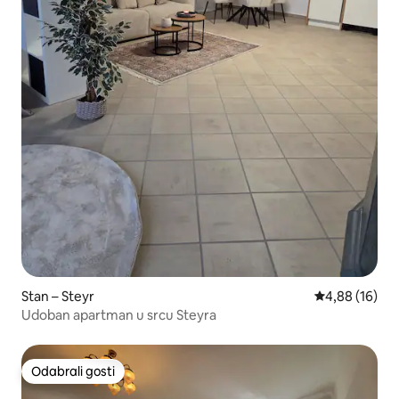
Stan – Steyr
Prosječna ocje
4,88 (16)
Udoban apartman u srcu Steyra
Odabrali gosti
Odabrali gosti