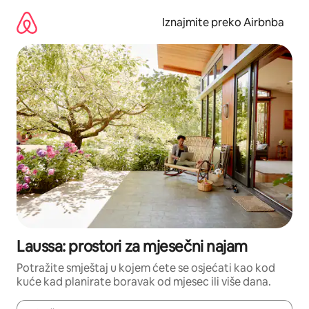
Prijeđi
na
Iznajmite preko Airbnba
sadržaj
Laussa: prostori za mjesečni najam
Potražite smještaj u kojem ćete se osjećati kao kod
kuće kad planirate boravak od mjesec ili više dana.