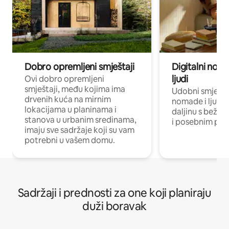
Dobro opremljeni smještaji
Digitalni noma
ljudi
Ovi dobro opremljeni
smještaji, među kojima ima
Udobni smještaj
drvenih kuća na mirnim
nomade i ljude 
lokacijama u planinama i
daljinu s bežič
stanova u urbanim sredinama,
i posebnim pro
imaju sve sadržaje koji su vam
potrebni u vašem domu.
Sadržaji i prednosti za one koji planiraju
duži boravak