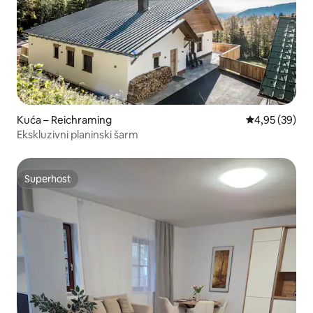
Kuća – Reichraming
Prosječna ocje
4,95 (39)
Ekskluzivni planinski šarm
Superhost
Superhost