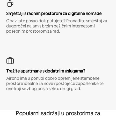
Smještaji s radnim prostorom za digitalne nomade
Obavljate posao dok putujete? Pronađite smještaj za
dugoročni najam s brzim bežičnim internetom i
posebnim prostorom za rad.
Tražite apartmane s dodatnim uslugama?
Airbnb ima u ponudi dobro opremljene stambene
prostore idealne za nove i postojeće zaposlenike te
one koji se zbog posla sele u drugi grad.
Popularni sadržaji u prostorima za