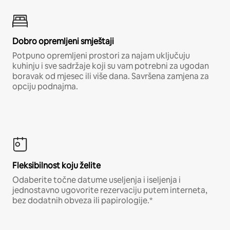
Dobro opremljeni smještaji
Potpuno opremljeni prostori za najam uključuju
kuhinju i sve sadržaje koji su vam potrebni za ugodan
boravak od mjesec ili više dana. Savršena zamjena za
opciju podnajma.
Fleksibilnost koju želite
Odaberite točne datume useljenja i iseljenja i
jednostavno ugovorite rezervaciju putem interneta,
bez dodatnih obveza ili papirologije.*