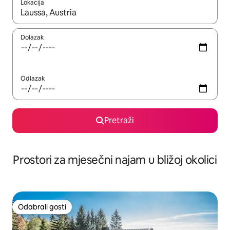
Lokacija
Kada budu dostupni rezultati, moći ćete ih pregledati koristeći
Dolazak
Odlazak
Pretraži
Prostori za mjesečni najam u bližoj okolici
Odabrali gosti
Odabrali gosti