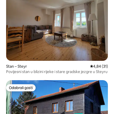
Stan – Steyr
Prosječna ocje
4,84 (31)
Povijesni stan u blizini rijeke i stare gradske jezgre u Steyru
Odabrali gosti
Odabrali gosti