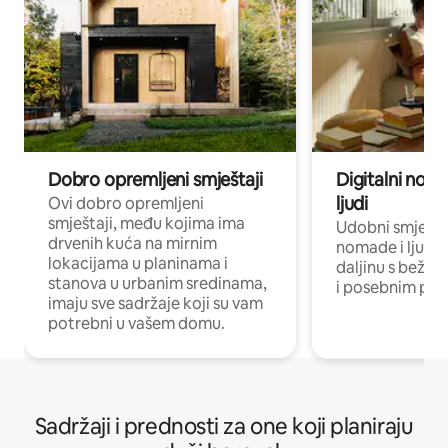
Dobro opremljeni smještaji
Digitalni noma
ljudi
Ovi dobro opremljeni
smještaji, među kojima ima
Udobni smještaj
drvenih kuća na mirnim
nomade i ljude 
lokacijama u planinama i
daljinu s bežič
stanova u urbanim sredinama,
i posebnim pro
imaju sve sadržaje koji su vam
potrebni u vašem domu.
Sadržaji i prednosti za one koji planiraju