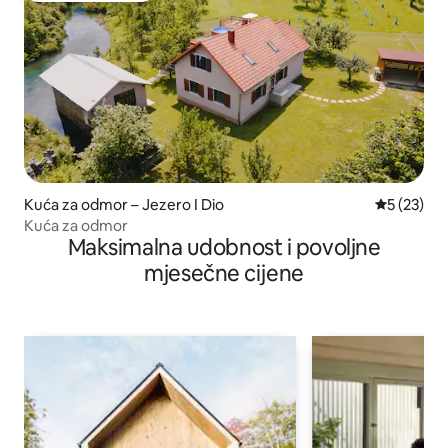
Kuća za odmor – Jezero I Dio
Prosječna 
5 (23)
Kuća za odmor
Maksimalna udobnost i povoljne
mjesečne cijene