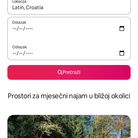
Lokacija
Kada budu dostupni rezultati, moći ćete ih pregledati koristeći
Dolazak
Odlazak
Pretraži
Prostori za mjesečni najam u bližoj okolici