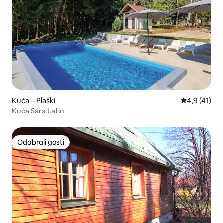
Kuća – Plaški
Prosječna oc
4,9 (41)
Kuća Sara Latin
Odabrali gosti
Odabrali gosti