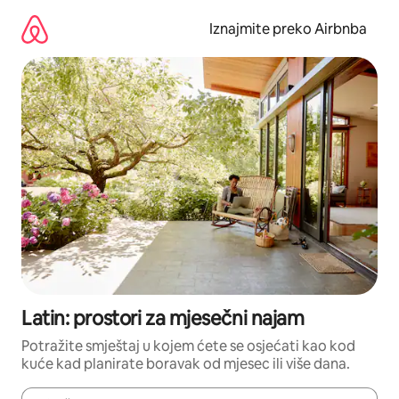
Prijeđi
na
Iznajmite preko Airbnba
sadržaj
Latin: prostori za mjesečni najam
Potražite smještaj u kojem ćete se osjećati kao kod
kuće kad planirate boravak od mjesec ili više dana.