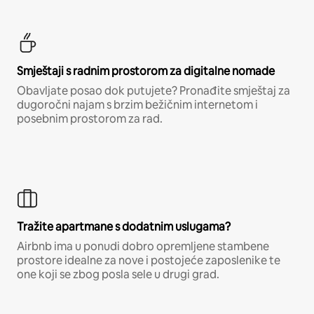
Smještaji s radnim prostorom za digitalne nomade
Obavljate posao dok putujete? Pronađite smještaj za
dugoročni najam s brzim bežičnim internetom i
posebnim prostorom za rad.
Tražite apartmane s dodatnim uslugama?
Airbnb ima u ponudi dobro opremljene stambene
prostore idealne za nove i postojeće zaposlenike te
one koji se zbog posla sele u drugi grad.