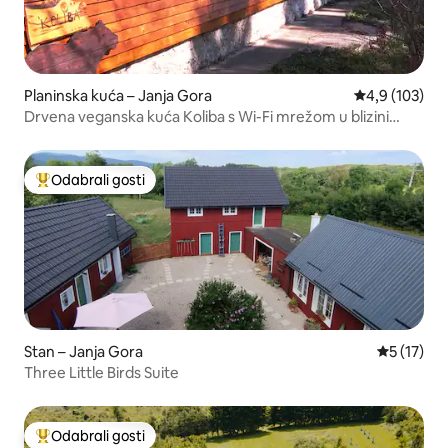
Planinska kuća – Janja Gora
Prosječna ocje
4,9 (103)
Drvena veganska kuća Koliba s Wi-Fi mrežom u blizini
Plitvičkih jezera
Odabrali gosti
Među najviše rangiranima s oznakom „Odabrali gosti”
Stan – Janja Gora
Prosječna 
5 (17)
Three Little Birds Suite
Odabrali gosti
Među najviše rangiranima s oznakom „Odabrali gosti”