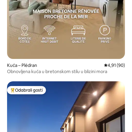
Kuća – Plédran
Prosječna ocje
4,91 (90)
Obnovljena kuća u bretonskom stilu u blizini mora
Odabrali gosti
Među najviše rangiranima s oznakom „Odabrali gosti”