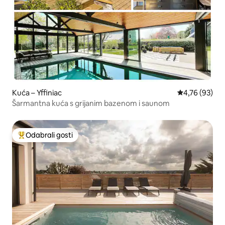
Kuća – Yffiniac
Prosječna ocje
4,76 (93)
Šarmantna kuća s grijanim bazenom i saunom
Odabrali gosti
Među najviše rangiranima s oznakom „Odabrali gosti”