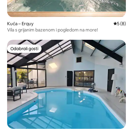
Kuća – Erquy
Prosječna
5 (8)
Vila s grijanim bazenom i pogledom na more!
Odabrali gosti
Odabrali gosti