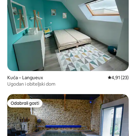
Kuća – Langueux
Prosječna ocje
4,91 (23)
Ugodan i obiteljski dom
Odabrali gosti
Odabrali gosti