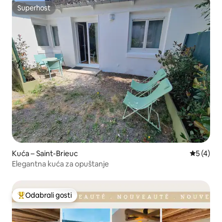
Superhost
Superhost
Kuća – Saint-Brieuc
Prosječna
5 (4)
Elegantna kuća za opuštanje
Odabrali gosti
Među najviše rangiranima s oznakom „Odabrali gosti”