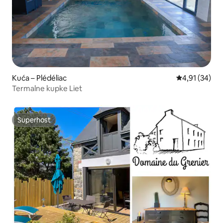
Kuća – Plédéliac
Prosječna ocje
4,91 (34)
Termalne kupke Liet
Superhost
Superhost