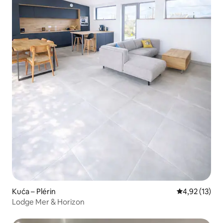
Kuća – Plérin
Prosječna ocje
4,92 (13)
Lodge Mer & Horizon