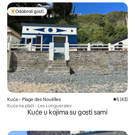
Odabrali gosti
Među najviše rangiranima s oznakom „Odabrali gosti”
Kuća – Plage des Nouëlles
Prosječna 
5 (43)
Kuća na plaži - Les Longueraies
Kuće u kojima su gosti sami