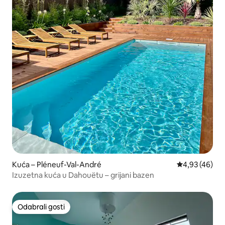
Kuća – Pléneuf-Val-André
Prosječna ocje
4,93 (46)
Izuzetna kuća u Dahouëtu – grijani bazen
Odabrali gosti
Odabrali gosti