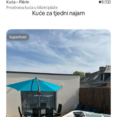
Kuća – Plérin
Prosječna 
5 (12)
Prostrana kuća u blizini plaže
Kuće za tjedni najam
Superhost
Superhost