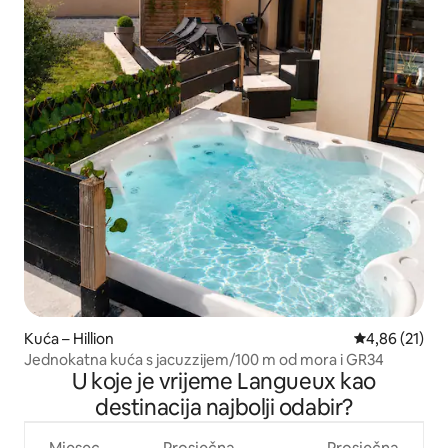
Kuća – Hillion
Prosječna ocje
4,86 (21)
Jednokatna kuća s jacuzzijem/100 m od mora i GR34
U koje je vrijeme Langueux kao
destinacija najbolji odabir?