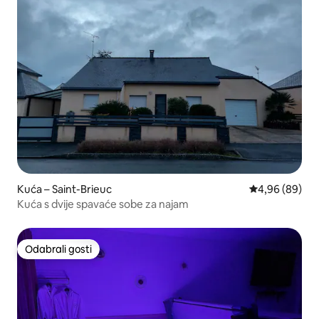
Kuća – Saint-Brieuc
Prosječna ocje
4,96 (89)
Kuća s dvije spavaće sobe za najam
Odabrali gosti
Odabrali gosti