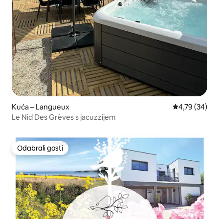
Kuća – Langueux
Prosječna ocje
4,79 (34)
Le Nid Des Grèves s jacuzzijem
Odabrali gosti
Odabrali gosti