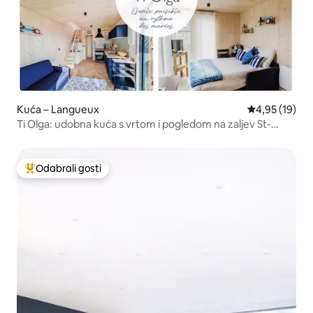
Kuća – Langueux
Prosječna ocje
4,95 (19)
Ti Olga: udobna kuća s vrtom i pogledom na zaljev St-
Brieuc
Odabrali gosti
Među najviše rangiranima s oznakom „Odabrali gosti”