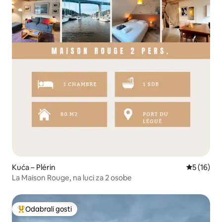
Kuća – Plérin
Prosječna 
5 (16)
La Maison Rouge, na luci za 2 osobe
Odabrali gosti
Među najviše rangiranima s oznakom „Odabrali gosti”