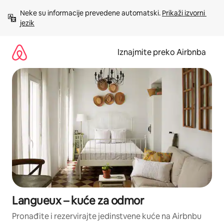
Prijeđi
Neke su informacije prevedene automatski. 
Prikaži izvorni 
na
jezik
sadržaj
Iznajmite preko Airbnba
Langueux – kuće za odmor
Pronađite i rezervirajte jedinstvene kuće na Airbnbu