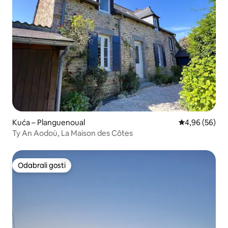
Kuća – Planguenoual
Prosječna ocje
4,96 (56)
Ty An Aodoù, La Maison des Côtes
Odabrali gosti
Odabrali gosti