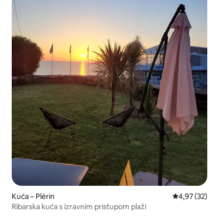
Kuća – Plérin
Prosječna ocje
4,97 (32)
Ribarska kuća s izravnim pristupom plaži