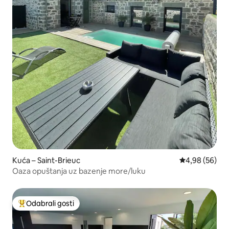
Kuća – Saint-Brieuc
Prosječna ocje
4,98 (56)
Oaza opuštanja uz bazenje more/luku
Odabrali gosti
Među najviše rangiranima s oznakom „Odabrali gosti”