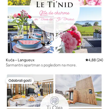
Kuća – Langueux
Prosječna ocje
4,88 (24)
Šarmantni apartman s pogledom na more.
Odabrali gosti
Odabrali gosti