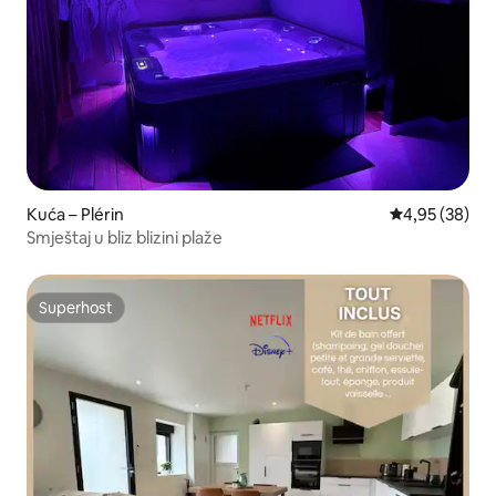
Kuća – Plérin
Prosječna ocje
4,95 (38)
Smještaj u bliz blizini plaže
Superhost
Superhost