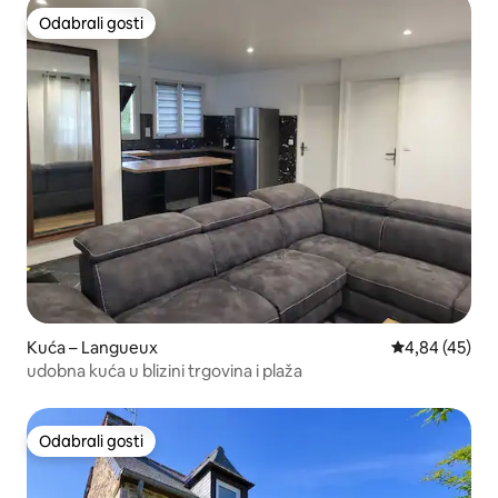
Odabrali gosti
Odabrali gosti
Kuća – Langueux
Prosječna ocje
4,84 (45)
udobna kuća u blizini trgovina i plaža
Odabrali gosti
Odabrali gosti