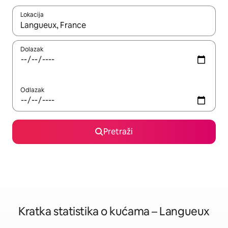
Lokacija
Kada budu dostupni rezultati, moći ćete ih pregledati koristeći
Dolazak
Odlazak
Pretraži
Kratka statistika o kućama – Langueux