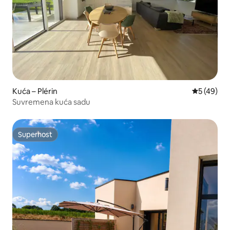
Kuća – Plérin
Prosječna o
5 (49)
Suvremena kuća sadu
Superhost
Superhost