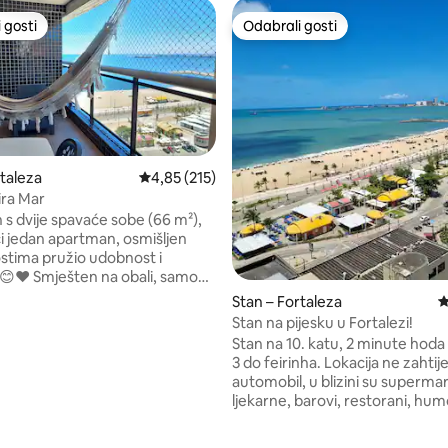
 gosti
Odabrali gosti
 gosti
Odabrali gosti
rtaleza
Prosječna ocjena: 4,85/5, recenzija: 215
4,85 (215)
ira Mar
s dvije spavaće sobe (66 m²),
ći jedan apartman, osmišljen
ostima pružio udobnost i
a obali, samo
metara od poznate plaže
Stan – Fortaleza
P
Cond Landscape ima fantastičan
Stan na pijesku u Fortalezi!
štanje: ✅ Bazeni za
Stan na 10. katu, 2 minute hoda 
jecu (na dvije etaže) ✅
3 do feirinha. Lokacija ne zahtij
s privatnim trenerom ✅
automobil, u blizini su supermar
t koji radi 24 sata dnevno
5, recenzija: 74
ljekarne, barovi, restorani, hum
✅ igranje igara ✅ Sauna
emisije. Nevjerojatan pogled na more. Na
masažu ✅ Teren za skvoš
najboljoj lokaciji u četvrti Meirel
lopu