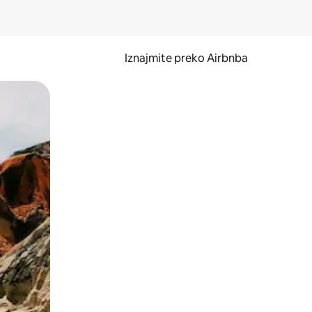
Iznajmite preko Airbnba
li prelaskom prstom po zaslonu.