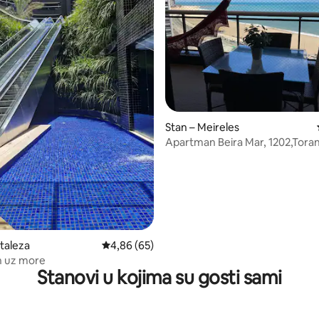
Stan – Meireles
Apartman Beira Mar, 1202,Toran
Platinum,Edf. Landscape
/5, recenzija: 15
rtaleza
Prosječna ocjena: 4,86/5, recenzija: 65
4,86 (65)
 uz more
Stanovi u kojima su gosti sami