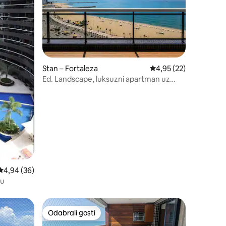
Stan – Fortaleza
Prosječna ocjena: 4,95
4,95 (22)
Ed. Landscape, luksuzni apartman uz
more
Prosječna ocjena: 4,94/5, recenzija: 36
4,94 (36)
eu
Odabrali gosti
Odabrali gosti