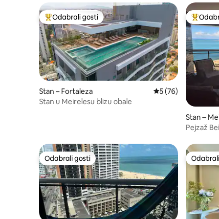
Odabrali gosti
Odabra
Među najviše rangiranima s oznakom „Odabrali gosti”
Među naj
Stan – Fortaleza
Prosječna ocjena: 5/
5 (76)
Stan u Meirelesu blizu obale
Stan – Me
Pejzaž Be
Odabrali gosti
Odabrali
Odabrali gosti
Odabrali