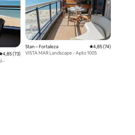
Stan – Fortaleza
Prosječna ocjena: 4,85
4,85 (74)
VISTA MAR Landscape - Apto 1005
Prosječna ocjena: 4,85/5, recenzija: 73
4,85 (73)
j