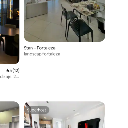
Stan – Fortaleza
landscap fortaleza
Prosječna ocjena: 5/5, recenzija: 12
5 (12)
dizajn. 2
Superhost
Superhost