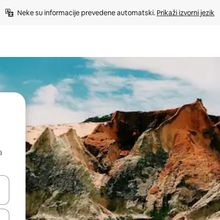
Neke su informacije prevedene automatski. 
Prikaži izvorni jezik
a
dati koristeći se strelicama prema gore i prema dolje, kao i dodirom i