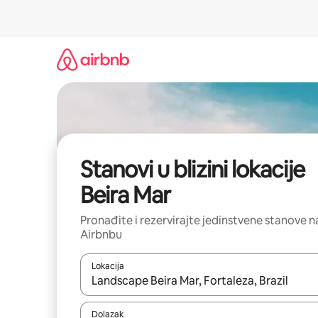
Prijeđi
na
sadržaj
Stanovi u blizini lokacije
Beira Mar
Pronađite i rezervirajte jedinstvene stanove n
Airbnbu
Lokacija
Kada budu dostupni rezultati, moći ćete ih pregle
Dolazak