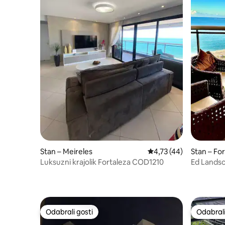
Stan – Meireles
Prosječna ocjena: 4,73/
4,73 (44)
Stan – Fo
Luksuzni krajolik Fortaleza COD1210
Ed Landsc
Odabrali gosti
Odabrali
Odabrali gosti
Odabrali