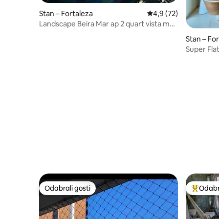
Stan – Fortaleza
Prosječna ocjena: 4,9/
4,9 (72)
Landscape Beira Mar ap 2 quart vista mar
15 ºandar
Stan – Fo
Super Flat
Odabrali gosti
Odabra
Odabrali gosti
Među naj