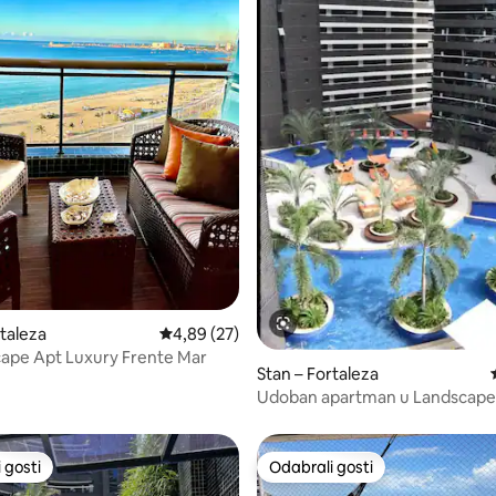
5, recenzija: 44
rtaleza
Prosječna ocjena: 4,89/5, recenzija: 27
4,89 (27)
ape Apt Luxury Frente Mar
Stan – Fortaleza
Udoban apartman u Landscap
 gosti
Odabrali gosti
 gosti
Odabrali gosti