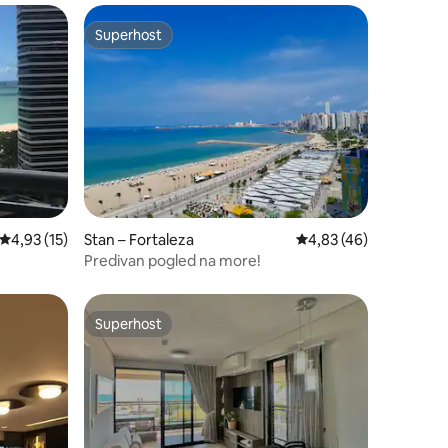
Superhost
Superhost
Prosječna ocjena: 4,93/5, recenzija: 15
4,93 (15)
Stan – Fortaleza
Prosječna ocjena: 4,83
4,83 (46)
Predivan pogled na more!
Superhost
nakom „Odabrali gosti”
Superhost