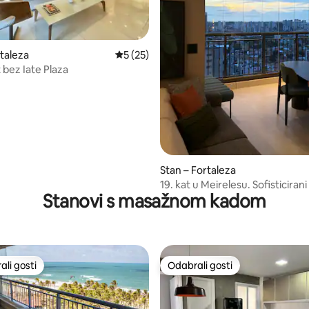
5, recenzija: 72
rtaleza
Prosječna ocjena: 5/5, recenzija: 25
5 (25)
 bez Iate Plaza
Stan – Fortaleza
19. kat u Meirelesu. Sofisticirani 
Stanovi s masažnom kadom
spavaće sobe
li gosti
Odabrali gosti
više rangiranima s oznakom „Odabrali gosti”
Odabrali gosti