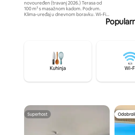
novouređen (travanj 2026.) Terasa od
bazena) ✅ Prostor prikladan za kućne
100 m² s masažnom kadom. Podrum.
ljubimce ✅ Restoran otvoren za javnost
Klima-uređaj u dnevnom boravku. Wi-Fi
✅ Dizalo
Popularn
od 800 Mbps. 4 pametna televizora.
Televizor od 75” u glavnoj spavaćoj sobi i
televizor od 65” u dnevnom boravku.
Uživajte u jedinstvenom doživljaju u
ovom penthouseu površine 220 m² s 3
spavaće sobe s vlastitim kupaonicama i
klima-uređajima te spektakularnim
pogledom na ocean iz svake sobe.
Idealno za obitelji ili grupe koje traže
Kuhinja
Wi-F
udobnost i potpuno opremljenu
otvorenu kuhinju. Sigurnosni polog:
2.500 R$ putem PIX-a prilikom dolaska.
Enel: 1,54 BRL po kWh, naplaćuje se na
kraju boravka
Superhost
Odabrali
Superhost
Odabrali