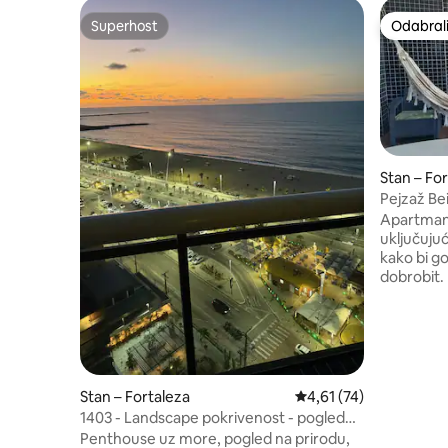
Superhost
Odabrali
Superhost
Odabrali
Stan – Fo
Pejzaž Be
Apartman 
uključuju
kako bi g
dobrobit. 😊❤️ Smješten n
nekoliko 
Ferinha, 
prostor za opu
odrasle i d
Teretana 
Minimarke
Stan – Fortaleza
Prosječna ocjena: 4,61/
4,61 (74)
Prostorija za
1403 - Landscape pokrivenost - pogled
Prostorija ✅ za 
na more
Penthouse uz more, pogled na prirodu,
✅ Igralište ✅ Prostor za djecu (u sk