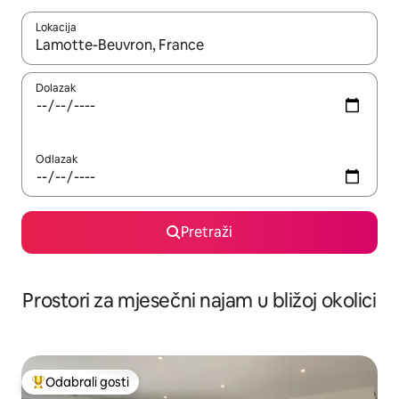
Lokacija
Kada budu dostupni rezultati, moći ćete ih pregledati koristeći
Dolazak
Odlazak
Pretraži
Prostori za mjesečni najam u bližoj okolici
Odabrali gosti
Među najviše rangiranima s oznakom „Odabrali gosti”