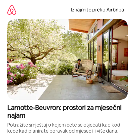
Prijeđi
na
Iznajmite preko Airbnba
sadržaj
Lamotte-Beuvron: prostori za mjesečni
najam
Potražite smještaj u kojem ćete se osjećati kao kod
kuće kad planirate boravak od mjesec ili više dana.