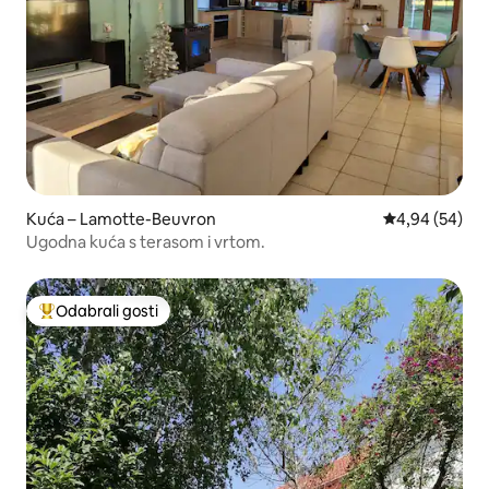
Kuća – Lamotte-Beuvron
Prosječna ocje
4,94 (54)
Ugodna kuća s terasom i vrtom.
Odabrali gosti
Među najviše rangiranima s oznakom „Odabrali gosti”