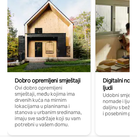
Dobro opremljeni smještaji
Digitalni noma
ljudi
Ovi dobro opremljeni
smještaji, među kojima ima
Udobni smještaj
drvenih kuća na mirnim
nomade i ljude 
lokacijama u planinama i
daljinu s bežič
stanova u urbanim sredinama,
i posebnim pro
imaju sve sadržaje koji su vam
potrebni u vašem domu.