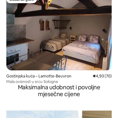
Odabrali gosti
Gostinjska kuća – Lamotte-Beuvron
Prosječna ocje
4,93 (70)
Mala ovisnost u srcu Sologne
Maksimalna udobnost i povoljne
mjesečne cijene