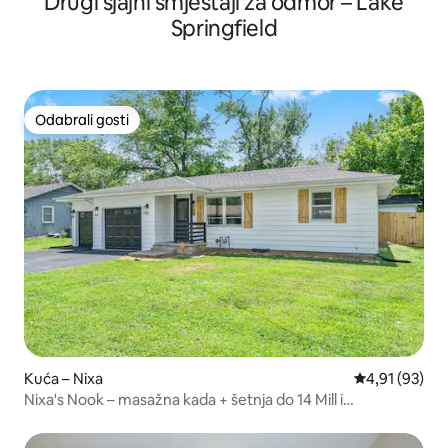
Drugi sjajni smještaji za odmor – Lake
Springfield
Odabrali gosti
Odabrali gosti
Kuća – Nixa
Prosječna ocje
4,91 (93)
Nixa's Nook – masažna kada + šetnja do 14 Mill i
Downtowna