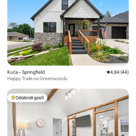
Kuća – Springfield
Prosječna ocje
4,84 (44)
Happy Trails na Greenwoodu
Odabrali gosti
Među najviše rangiranima s oznakom „Odabrali gosti”