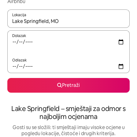
Airbnbu
Lokacija
Kada budu dostupni rezultati, moći ćete ih pregledati koristeći
Dolazak
Odlazak
Pretraži
Lake Springfield – smještaji za odmor s
najboljim ocjenama
Gosti su se složili: ti smještaji imaju visoke ocjene u
pogledu lokacije, čistoće i drugih kriterija.