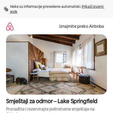
Prijeđi
Neke su informacije prevedene automatski. 
Prikaži izvorni 
na
jezik
sadržaj
Iznajmite preko Airbnba
Smještaji za odmor – Lake Springfield
Pronađite i rezervirajte jedinstvene smještaje na