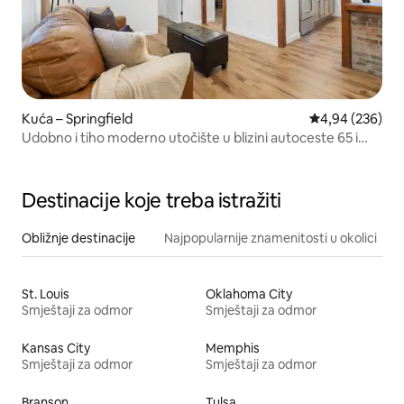
Kuća – Springfield
Prosječna ocjen
4,94 (236)
Udobno i tiho moderno utočište u blizini autoceste 65 i
Cherry St
Destinacije koje treba istražiti
Obližnje destinacije
Najpopularnije znamenitosti u okolici
St. Louis
Oklahoma City
Smještaji za odmor
Smještaji za odmor
Kansas City
Memphis
Smještaji za odmor
Smještaji za odmor
Branson
Tulsa