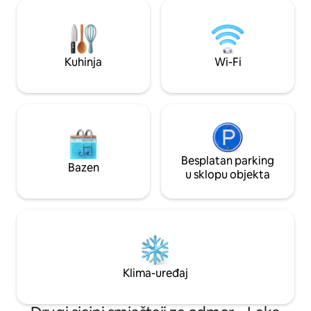
Navečer uživajte u filmskom doživljaju na
razvlačenje, potp
otvorenom oko vatre slušajući zvukove
i bar s kavom. Može
divljine planina Ozark. Otvoren je i
osobe i 2 djece ILI
vodopad Lavender Falls! *TRIP 101
NAGRAĐIVANA ZA NAJBOLJU
Kuhinja
Wi-Fi
BRVNARU NA OSAMI
Besplatan parking
Bazen
u sklopu objekta
Klima-uređaj