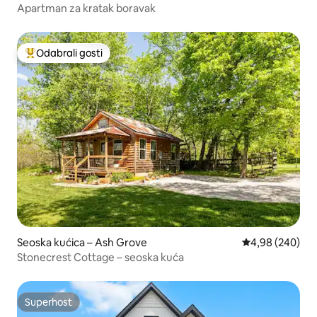
Apartman za kratak boravak
Odabrali gosti
Među najviše rangiranima s oznakom „Odabrali gosti”
Seoska kućica – Ash Grove
Prosječna ocjen
4,98 (240)
Stonecrest Cottage – seoska kuća
Superhost
Superhost