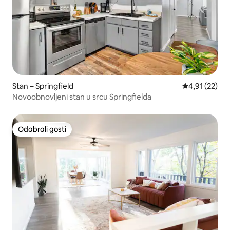
Stan – Springfield
Prosječna ocje
4,91 (22)
Novoobnovljeni stan u srcu Springfielda
Odabrali gosti
Odabrali gosti