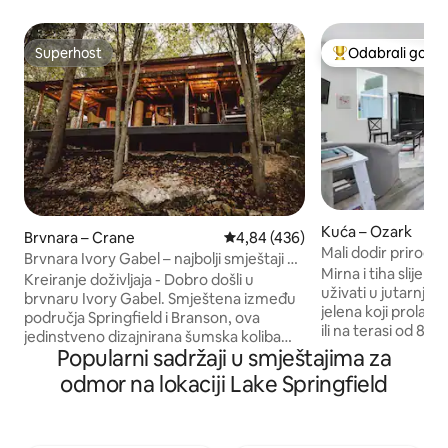
Superhost
Odabrali gosti
Superhost
Među najviše ran
Kuća – Ozark
Brvnara – Crane
Prosječna ocjena: 4,84/5, recenz
4,84 (436)
Mali dodir prirode
Brvnara Ivory Gabel – najbolji smještaji na
Mirna i tiha slijepa
Srednjem zapadu
Kreiranje doživljaja - Dobro došli u
uživati u jutarnjim
brvnaru Ivory Gabel. Smještena između
jelena koji prolaze
područja Springfield i Branson, ova
ili na terasi od 8' x 42'. Čini se kao
jedinstveno dizajnirana šumska koliba
usred „ništavila”, a
Popularni sadržaji u smještajima za
čeka vas. Istražite obližnje pješačke
na samo 30 minuta
staze i šetnice do tvrtke Finley & James
odmor na lokaciji Lake Springfield
minuta od Springfielda. Samo 
Co. Posebnost brvnare velik je
milja) od „Greenh
panoramski trijem s pogledom, savršen
Highlandvilleu. Svi
za opuštanje i ispijanje jutarnje kave.
Električni kamin, b