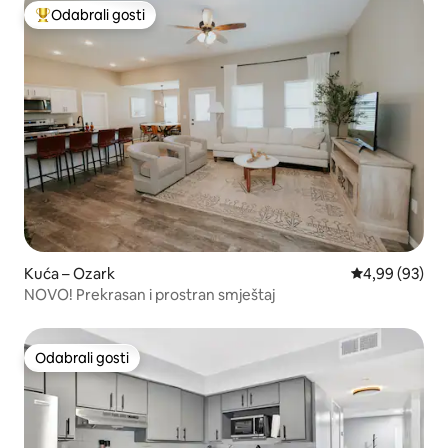
Odabrali gosti
Među najviše rangiranima s oznakom „Odabrali gosti”
Kuća – Ozark
Prosječna ocje
4,99 (93)
NOVO! Prekrasan i prostran smještaj
Odabrali gosti
Odabrali gosti