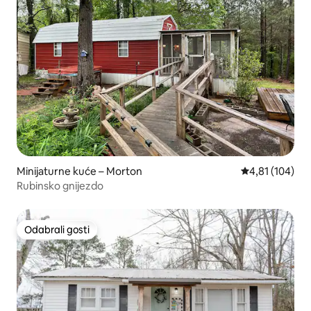
Minijaturne kuće – Morton
Prosječna ocjen
4,81 (104)
Rubinsko gnijezdo
Odabrali gosti
Odabrali gosti