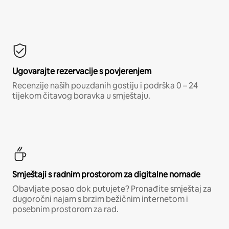
Ugovarajte rezervacije s povjerenjem
Recenzije naših pouzdanih gostiju i podrška 0 – 24
tijekom čitavog boravka u smještaju.
Smještaji s radnim prostorom za digitalne nomade
Obavljate posao dok putujete? Pronađite smještaj za
dugoročni najam s brzim bežičnim internetom i
posebnim prostorom za rad.