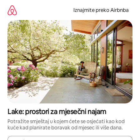
Prijeđi
na
Iznajmite preko Airbnba
sadržaj
Lake: prostori za mjesečni najam
Potražite smještaj u kojem ćete se osjećati kao kod
kuće kad planirate boravak od mjesec ili više dana.