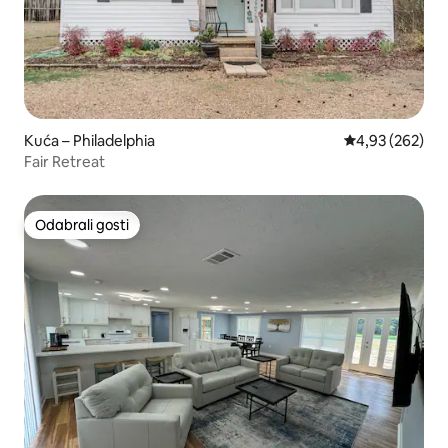
Kuća – Philadelphia
Prosječna ocjen
4,93 (262)
Fair Retreat
Odabrali gosti
Odabrali gosti