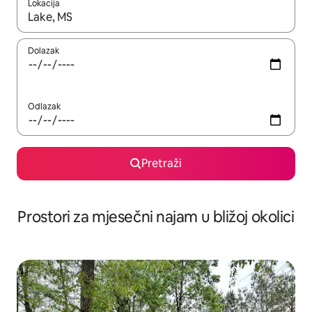
Lokacija
Kada budu dostupni rezultati, moći ćete ih pregledati koristeći
Dolazak
Odlazak
Pretraži
Prostori za mjesečni najam u bližoj okolici