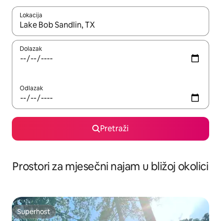
Lokacija
Kada budu dostupni rezultati, moći ćete ih pregledati koristeći
Dolazak
Odlazak
Pretraži
Prostori za mjesečni najam u bližoj okolici
Superhost
Superhost