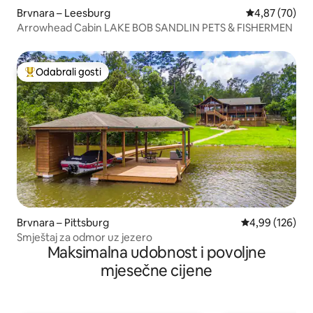
Brvnara – Leesburg
Prosječna ocje
4,87 (70)
Arrowhead Cabin LAKE BOB SANDLIN PETS & FISHERMEN
Odabrali gosti
Među najviše rangiranima s oznakom „Odabrali gosti”
Brvnara – Pittsburg
Prosječna ocjen
4,99 (126)
Smještaj za odmor uz jezero
Maksimalna udobnost i povoljne
mjesečne cijene