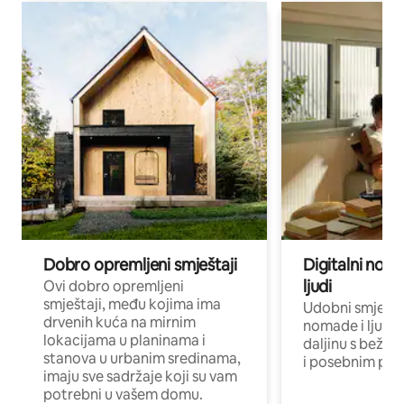
Dobro opremljeni smještaji
Digitalni noma
ljudi
Ovi dobro opremljeni
smještaji, među kojima ima
Udobni smještaj
drvenih kuća na mirnim
nomade i ljude 
lokacijama u planinama i
daljinu s bežič
stanova u urbanim sredinama,
i posebnim pro
imaju sve sadržaje koji su vam
potrebni u vašem domu.