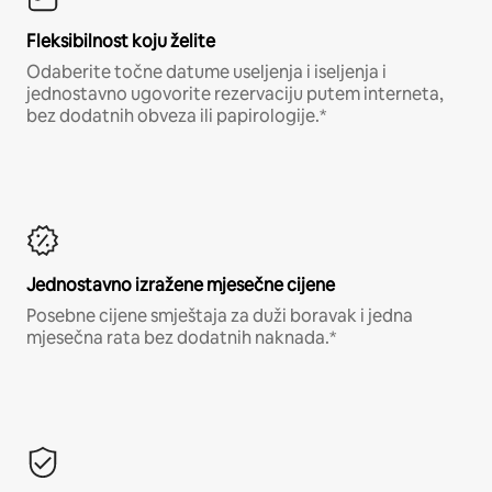
Fleksibilnost koju želite
Odaberite točne datume useljenja i iseljenja i
jednostavno ugovorite rezervaciju putem interneta,
bez dodatnih obveza ili papirologije.*
Jednostavno izražene mjesečne cijene
Posebne cijene smještaja za duži boravak i jedna
mjesečna rata bez dodatnih naknada.*