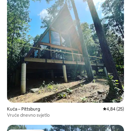
Kuća – Pittsburg
Prosječna ocje
4,84 (25)
Vruće dnevno svjetlo