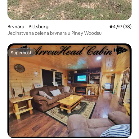
Brvnara – Pittsburg
Prosječna ocje
4,97 (38)
Jedinstvena zelena brvnara u Piney Woodsu
Superhost
Superhost