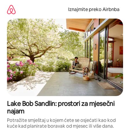
Prijeđi
na
Iznajmite preko Airbnba
sadržaj
Lake Bob Sandlin: prostori za mjesečni
najam
Potražite smještaj u kojem ćete se osjećati kao kod
kuće kad planirate boravak od mjesec ili više dana.