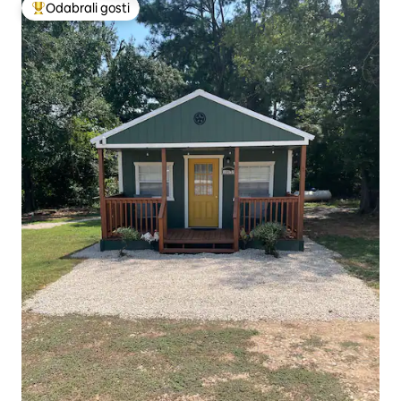
Odabrali gosti
Među najviše rangiranima s oznakom „Odabrali gosti”