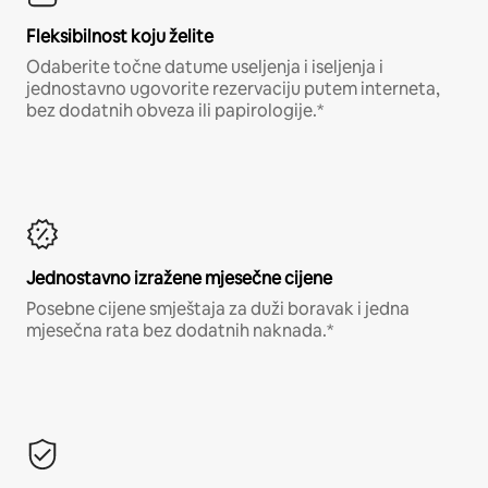
Fleksibilnost koju želite
Odaberite točne datume useljenja i iseljenja i
jednostavno ugovorite rezervaciju putem interneta,
bez dodatnih obveza ili papirologije.*
Jednostavno izražene mjesečne cijene
Posebne cijene smještaja za duži boravak i jedna
mjesečna rata bez dodatnih naknada.*