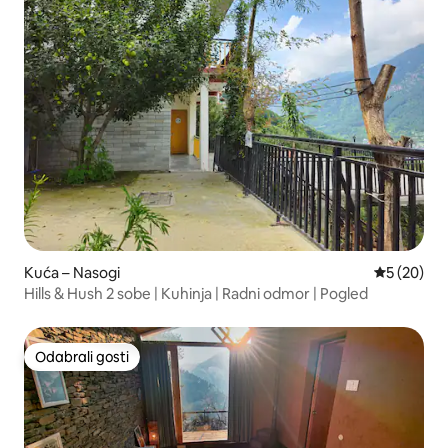
Kuća – Nasogi
Prosječna o
5 (20)
Hills & Hush 2 sobe | Kuhinja | Radni odmor | Pogled
Odabrali gosti
Odabrali gosti