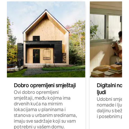
Dobro opremljeni smještaji
Digitalni noma
ljudi
Ovi dobro opremljeni
smještaji, među kojima ima
Udobni smještaj
drvenih kuća na mirnim
nomade i ljude 
lokacijama u planinama i
daljinu s bežič
stanova u urbanim sredinama,
i posebnim pro
imaju sve sadržaje koji su vam
potrebni u vašem domu.