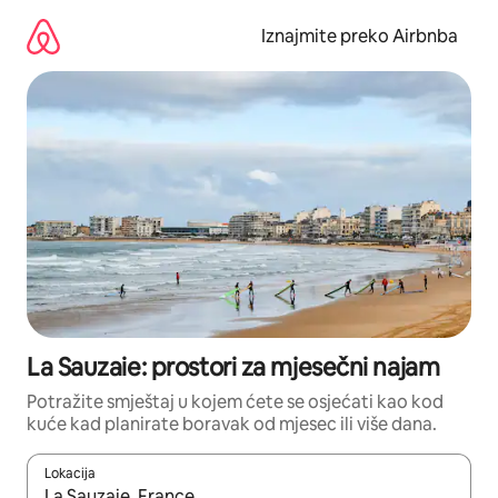
Prijeđi
na
Iznajmite preko Airbnba
sadržaj
La Sauzaie: prostori za mjesečni najam
Potražite smještaj u kojem ćete se osjećati kao kod
kuće kad planirate boravak od mjesec ili više dana.
Lokacija
Kada budu dostupni rezultati, moći ćete ih pregledati koristeći