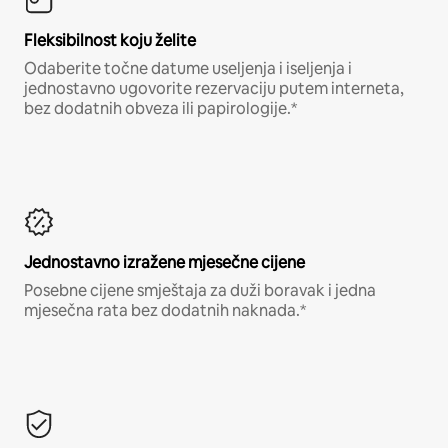
Fleksibilnost koju želite
Odaberite točne datume useljenja i iseljenja i
jednostavno ugovorite rezervaciju putem interneta,
bez dodatnih obveza ili papirologije.*
Jednostavno izražene mjesečne cijene
Posebne cijene smještaja za duži boravak i jedna
mjesečna rata bez dodatnih naknada.*