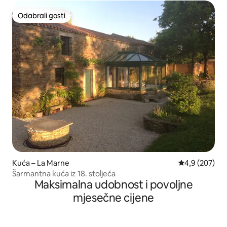
Odabrali gosti
Odabrali gosti
Kuća – La Marne
Prosječna ocje
4,9 (207)
Šarmantna kuća iz 18. stoljeća
Maksimalna udobnost i povoljne
mjesečne cijene