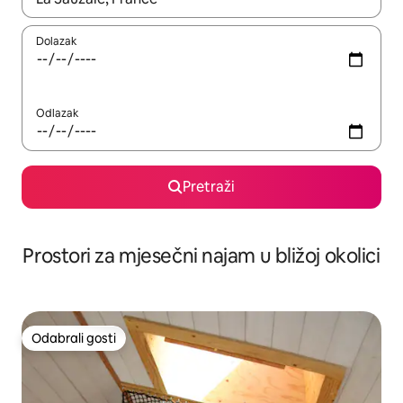
Dolazak
Odlazak
Pretraži
Prostori za mjesečni najam u bližoj okolici
Odabrali gosti
Odabrali gosti