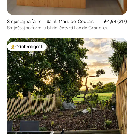
Smještaj na farmi – Saint-Mars-de-Coutais
Prosječna ocjen
4,94 (217)
Smještaj na farmi u blizini četvrti Lac de Grandlieu
Odabrali gosti
Među najviše rangiranima s oznakom „Odabrali gosti”