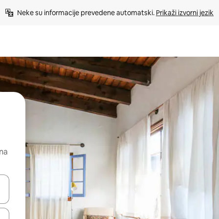
Neke su informacije prevedene automatski. 
Prikaži izvorni jezik
 na
dati koristeći se strelicama prema gore i prema dolje, kao i dodirom i