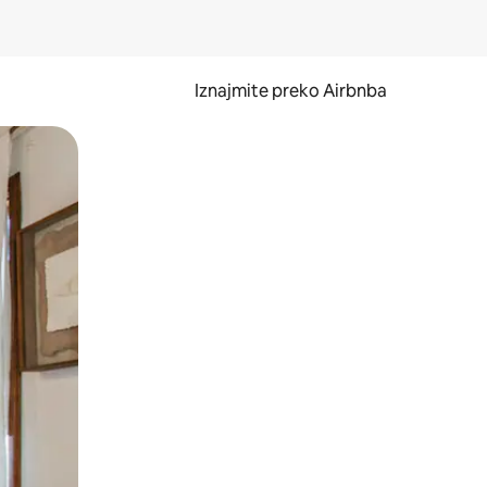
Iznajmite preko Airbnba
li prelaskom prstom po zaslonu.