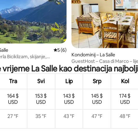
5, recenzija: 69
Salle
Prosječna ocjena: 5/5, recenzija: 6
5 (6)
Kondominij – La Salle
la Biciklizam, skijanje,
GuestHost – Casa di Marco – lij
nje
e vrijeme La Salle kao destinacija najbolj
planinski stan
Tra
Svi
Lip
Srp
Kol
164 $
153 $
143 $
145 $
174 $
USD
USD
USD
USD
USD
27 °F
35 °F
43 °F
47 °F
48 °F