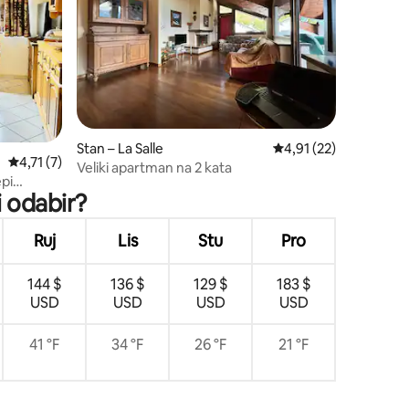
Stan – La Salle
Prosječna ocjena: 4,91
4,91 (22)
Prosječna ocjena: 4,71/5, recenzija: 7
4,71 (7)
Veliki apartman na 2 kata
epi
i odabir?
Ruj
Lis
Stu
Pro
144 $
136 $
129 $
183 $
USD
USD
USD
USD
41 °F
34 °F
26 °F
21 °F