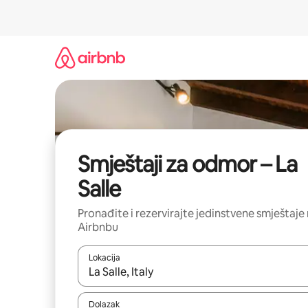
Prijeđi
na
sadržaj
Smještaji za odmor – La
Salle
Pronađite i rezervirajte jedinstvene smještaje
Airbnbu
Lokacija
Kada budu dostupni rezultati, moći ćete ih pregle
Dolazak