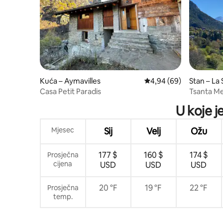
Kuća – Aymavilles
Prosječna ocjena: 4,94/
4,94 (69)
Stan – La 
Casa Petit Paradis
Tsanta Mer
planinare
U koje j
Mjesec
Sij
Velj
Ožu
177 $
160 $
174 $
Prosječna
cijena
USD
USD
USD
20 °F
19 °F
22 °F
Prosječna
temp.