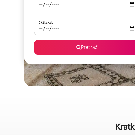
Odlazak
Pretraži
Kratk