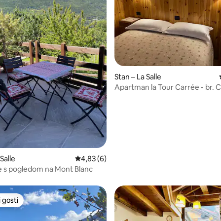
5, recenzija: 58
Stan – La Salle
Apartman la Tour Carrée - br. 
Salle
Prosječna ocjena: 4,83/5, recenzija: 6
4,83 (6)
 s pogledom na Mont Blanc
 gosti
 gosti