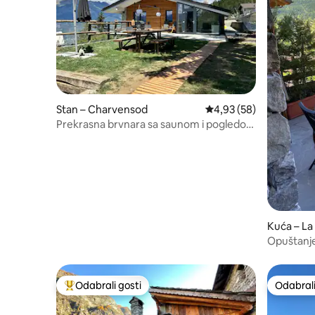
Stan – Charvensod
Prosječna ocjena: 4,93/
4,93 (58)
Prekrasna brvnara sa saunom i pogledom
koji oduzima dah
Kuća – La 
Opuštanje
Odabrali gosti
Odabrali
Među najviše rangiranima s oznakom „Odabrali gosti”
Odabrali