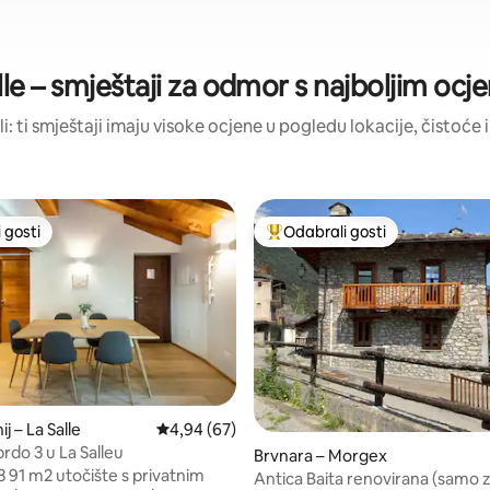
lle – smještaji za odmor s najboljim oc
li: ti smještaji imaju visoke ocjene u pogledu lokacije, čistoće i
 gosti
Odabrali gosti
 gosti
Među najviše rangiranima s oz
 – La Salle
Prosječna ocjena: 4,94/5, recenzija: 67
4,94 (67)
5, recenzija: 26
rdo 3 u La Salleu
Brvnara – Morgex
tnim
Antica Baita renovirana (samo z