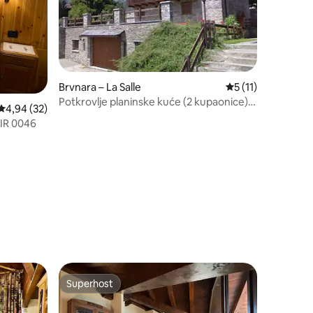
Brvnara – La Salle
Prosječna ocjena: 5
5 (11)
Potkrovlje planinske kuće (2 kupaonice) -
Prosječna ocjena: 4,94/5, recenzija: 32
4,94 (32)
Echarlod
CIR 0046
Superhost
Superhost