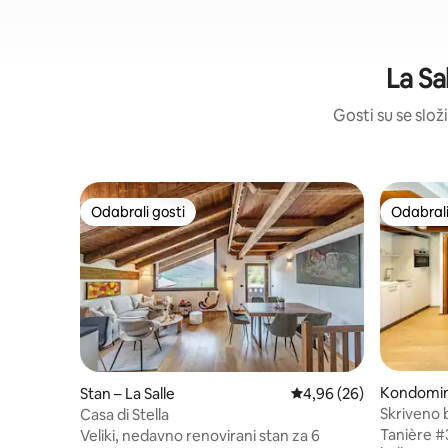
La Sa
Gosti su se složi
Odabrali gosti
Odabrali
Odabrali gosti
Odabrali
Kondominij
Stan – La Salle
Prosječna ocjena: 4,96/
4,96 (26)
Skriveno b
Casa di Stella
Tanière #3 91 m2 utočište s priva
Veliki, nedavno renovirani stan za 6