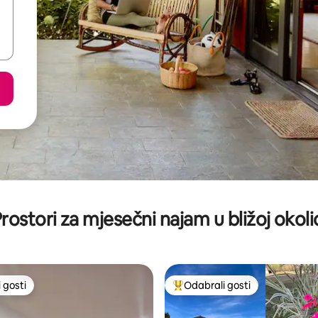
rostori za mjesečni najam u bližoj okoli
 gosti
Odabrali gosti
 gosti
Među najviše rangiranima s oz