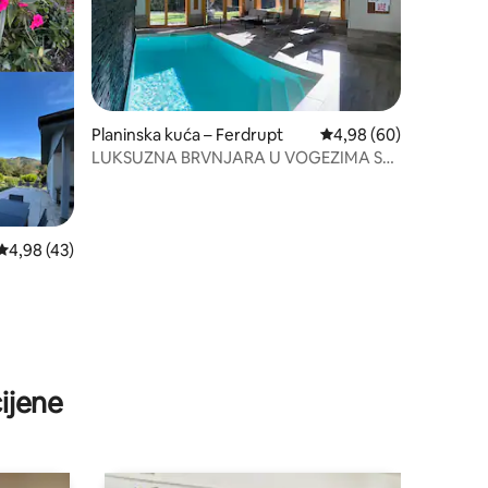
Planinska kuća – Ferdrupt
Prosječna ocjena: 4,98
4,98 (60)
LUKSUZNA BRVNJARA U VOGEZIMA SA
SAUNOM I PRIVATNIM KUĆNIM
BAZENOM
Prosječna ocjena: 4,98/5, recenzija: 43
4,98 (43)
ijene