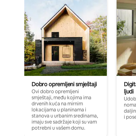
Dobro opremljeni smještaji
Digit
ljudi
Ovi dobro opremljeni
smještaji, među kojima ima
Udobn
drvenih kuća na mirnim
nomad
lokacijama u planinama i
dalji
stanova u urbanim sredinama,
i pos
imaju sve sadržaje koji su vam
potrebni u vašem domu.