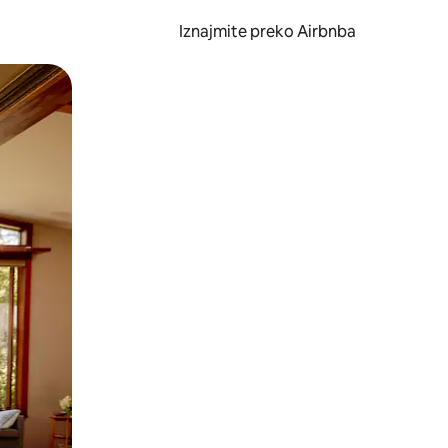
Iznajmite preko Airbnba
li prelaskom prstom po zaslonu.