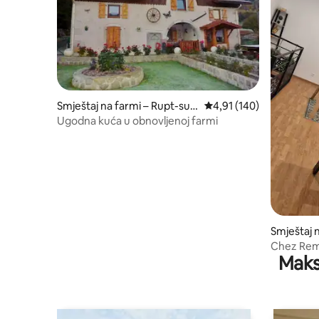
Smještaj na farmi – Rupt-sur-
Prosječna ocjena: 4,91/5
4,91 (140)
Moselle
Ugodna kuća u obnovljenoj farmi
Smještaj 
es
Chez Rem
Maks