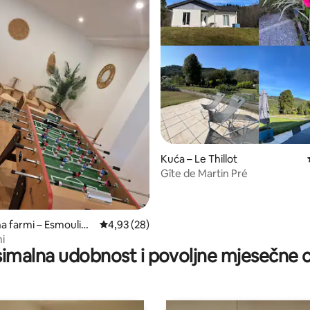
, recenzija: 140
Kuća – Le Thillot
Gîte de Martin Pré
na farmi – Esmoulièr
Prosječna ocjena: 4,93/5, recenzija: 28
4,93 (28)
i
imalna udobnost i povoljne mjesečne c