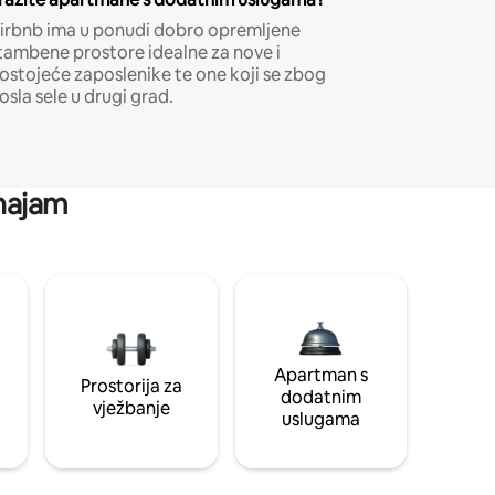
irbnb ima u ponudi dobro opremljene
tambene prostore idealne za nove i
ostojeće zaposlenike te one koji se zbog
osla sele u drugi grad.
 najam
Apartman s
Prostorija za
dodatnim
vježbanje
uslugama