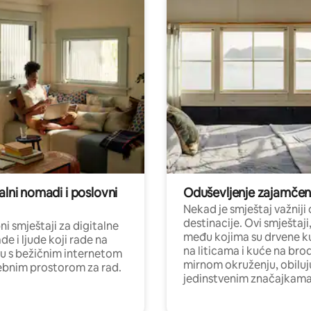
alni nomadi i poslovni
Oduševljenje zajamče
Nekad je smještaj važniji
destinacije. Ovi smještaji
i smještaji za digitalne
među kojima su drvene k
e i ljude koji rade na
na liticama i kuće na bro
nu s bežičnim internetom
mirnom okruženju, obiluj
ebnim prostorom za rad.
jedinstvenim značajkama