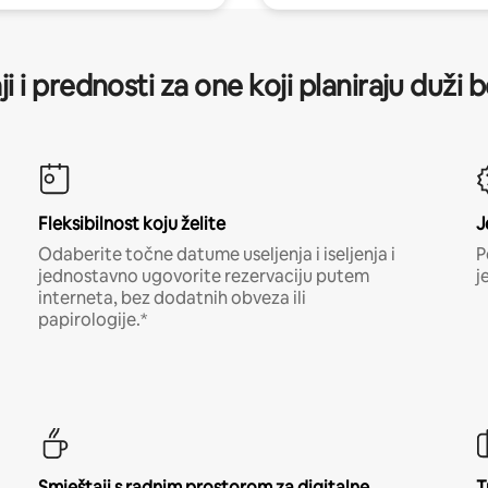
ji i prednosti za one koji planiraju duži 
Fleksibilnost koju želite
J
Odaberite točne datume useljenja i iseljenja i
P
jednostavno ugovorite rezervaciju putem
j
interneta, bez dodatnih obveza ili
papirologije.*
Smještaji s radnim prostorom za digitalne
T