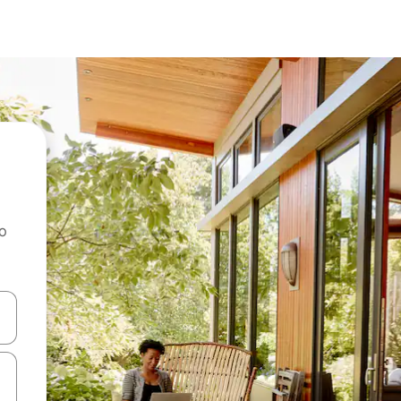
ao
dati koristeći se strelicama prema gore i prema dolje, kao i dodirom i