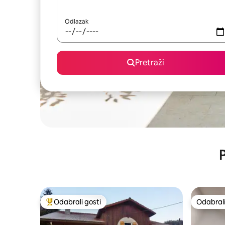
Odlazak
Pretraži
P
Odabrali gosti
Odabrali
Među najviše rangiranima s oznakom „Odabrali gosti”
Odabrali