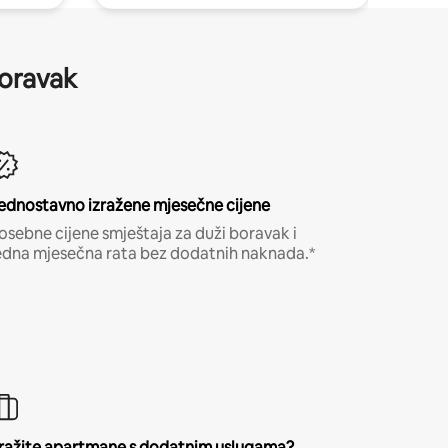
boravak
ednostavno izražene mjesečne cijene
osebne cijene smještaja za duži boravak i
edna mjesečna rata bez dodatnih naknada.*
ražite apartmane s dodatnim uslugama?