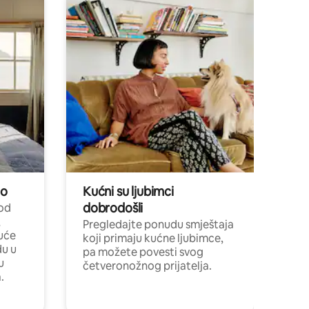
no
Kućni su ljubimci
dobrodošli
 od
,
Pregledajte ponudu smještaja
uće
koji primaju kućne ljubimce,
du u
pa možete povesti svog
u
četveronožnog prijatelja.
.