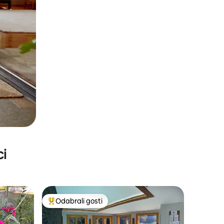
ci
Odabrali gosti
nakom „Odabrali gosti”
Među najviše rangiranima s oznakom „Odabrali gosti”