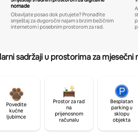
nomade
A
Obavljate posao dok putujete? Pronađite
s
smještaj za dugoročni najam s brzim bežičnim
p
internetom i posebnim prostorom za rad.
p
arni sadržaji u prostorima za mjesečni
Prostor za rad
Besplatan
Povedite
na
parking u
kućne
prijenosnom
sklopu
ljubimce
računalu
objekta