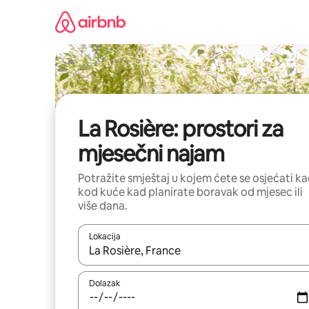
Prijeđi
na
sadržaj
La Rosière: prostori za
mjesečni najam
Potražite smještaj u kojem ćete se osjećati k
kod kuće kad planirate boravak od mjesec ili
više dana.
Lokacija
Kada budu dostupni rezultati, moći ćete ih pregle
Dolazak