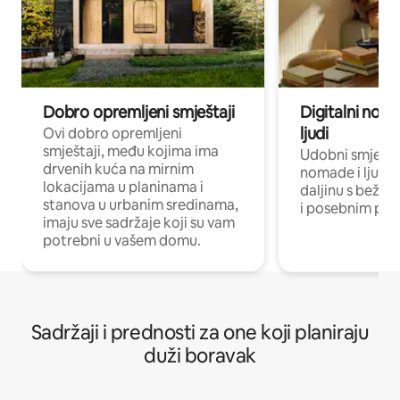
Dobro opremljeni smještaji
Digitalni noma
ljudi
Ovi dobro opremljeni
smještaji, među kojima ima
Udobni smještaj
drvenih kuća na mirnim
nomade i ljude 
lokacijama u planinama i
daljinu s bežič
stanova u urbanim sredinama,
i posebnim pro
imaju sve sadržaje koji su vam
potrebni u vašem domu.
Sadržaji i prednosti za one koji planiraju
duži boravak