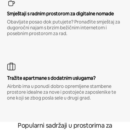
Smještaji s radnim prostorom za digitalne nomade
Obavljate posao dok putujete? Pronađite smještaj za
dugoročni najam s brzim bežičnim internetom i
posebnim prostorom za rad.
Tražite apartmane s dodatnim uslugama?
Airbnb ima u ponudi dobro opremljene stambene
prostore idealne za nove i postojeće zaposlenike te
one koji se zbog posla sele u drugi grad.
Popularni sadržaji u prostorima za