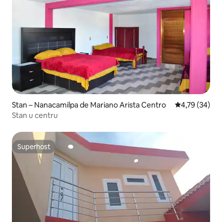
Stan – Nanacamilpa de Mariano Arista Centro
Prosječna ocje
4,79 (34)
Stan u centru
Superhost
Superhost