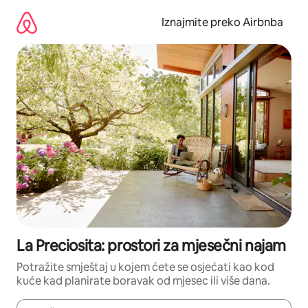
Prijeđi
na
Iznajmite preko Airbnba
sadržaj
La Preciosita: prostori za mjesečni najam
Potražite smještaj u kojem ćete se osjećati kao kod
kuće kad planirate boravak od mjesec ili više dana.