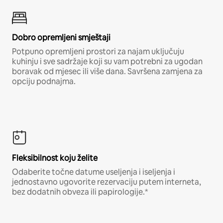
Dobro opremljeni smještaji
Potpuno opremljeni prostori za najam uključuju
kuhinju i sve sadržaje koji su vam potrebni za ugodan
boravak od mjesec ili više dana. Savršena zamjena za
opciju podnajma.
Fleksibilnost koju želite
Odaberite točne datume useljenja i iseljenja i
jednostavno ugovorite rezervaciju putem interneta,
bez dodatnih obveza ili papirologije.*