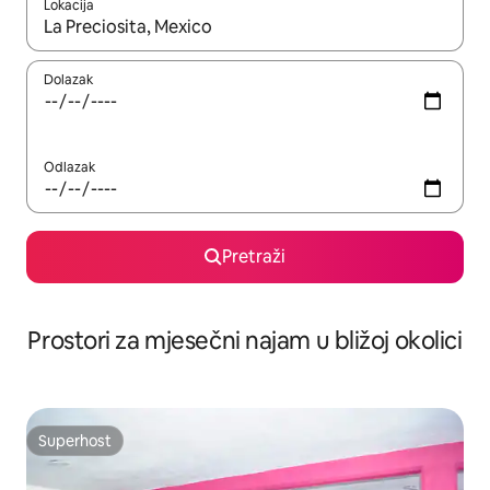
Lokacija
Kada budu dostupni rezultati, moći ćete ih pregledati koristeći
Dolazak
Odlazak
Pretraži
Prostori za mjesečni najam u bližoj okolici
Superhost
Superhost