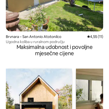
Brvnara – San Antonio Atotonilco
Prosječna ocj
4,55 (11)
Ugodna koliba u ruralnom području
Maksimalna udobnost i povoljne
mjesečne cijene