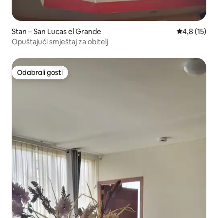
Stan – San Lucas el Grande
Prosječna oc
4,8 (15)
Opuštajući smještaj za obitelj
Odabrali gosti
Odabrali gosti