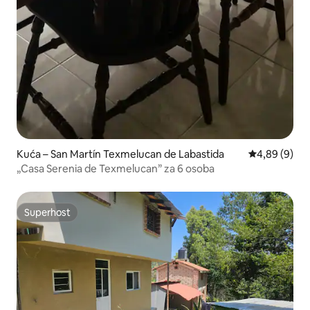
Kuća – San Martín Texmelucan de Labastida
Prosječna ocj
4,89 (9)
„Casa Serenia de Texmelucan” za 6 osoba
Superhost
Superhost