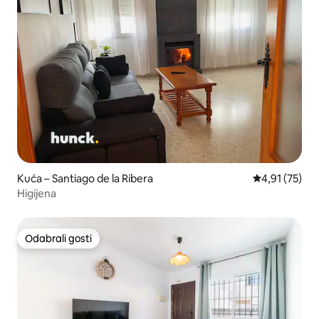
Kuća – Santiago de la Ribera
Prosječna ocje
4,91 (75)
Higijena
Odabrali gosti
Odabrali gosti