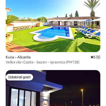
Kuća – Alicante
Prosječna
5 (5)
Velika vila i Casita – bazen – igraonica (PMT28)
Odabrali gosti
Odabrali gosti