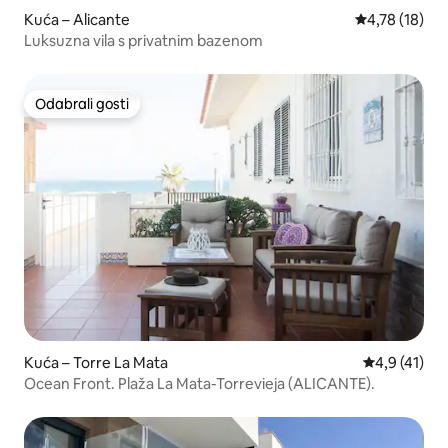
Kuća – Alicante
Prosječna ocje
4,78 (18)
Luksuzna vila s privatnim bazenom
Odabrali gosti
Odabrali gosti
Kuća – Torre La Mata
Prosječna oc
4,9 (41)
Ocean Front. Plaža La Mata-Torrevieja (ALICANTE).