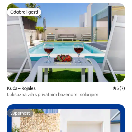
Odabrali gosti
Odabrali gosti
Kuća – Rojales
Prosječna
5 (7)
Luksuzna vila s privatnim bazenom i solarijem
Superhost
Superhost