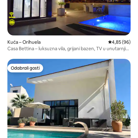
Kuća – Orihuela
Prosječna ocje
4,85 (96)
Casa Bettina – luksuzna vila, grijani bazen, TV u unutarnjim
prostorijama
Odabrali gosti
Odabrali gosti