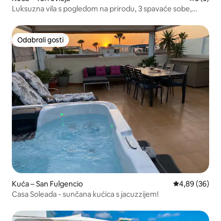
Luksuzna vila s pogledom na prirodu, 3 spavaće sobe,
bazen i sunčana terasa
Odabrali gosti
Odabrali gosti
Kuća – San Fulgencio
Prosječna ocje
4,89 (36)
Casa Soleada - sunčana kućica s jacuzzijem!