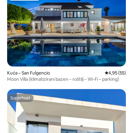
Kuća – San Fulgencio
Prosječna ocje
4,95 (55)
Moon Villa (klimatizirani bazen – roštilj – Wi-Fi – parking)
Superhost
Superhost