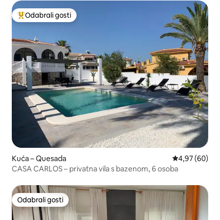
Odabrali gosti
Među najviše rangiranima s oznakom „Odabrali gosti”
Kuća – Quesada
Prosječna ocje
4,97 (60)
CASA CARLOS – privatna vila s bazenom, 6 osoba
Odabrali gosti
Odabrali gosti