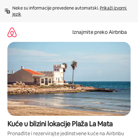
Prijeđi
Neke su informacije prevedene automatski. 
Prikaži izvorni 
na
jezik
sadržaj
Iznajmite preko Airbnba
Kuće u blizini lokacije Plaža La Mata
Pronađite i rezervirajte jedinstvene kuće na Airbnbu