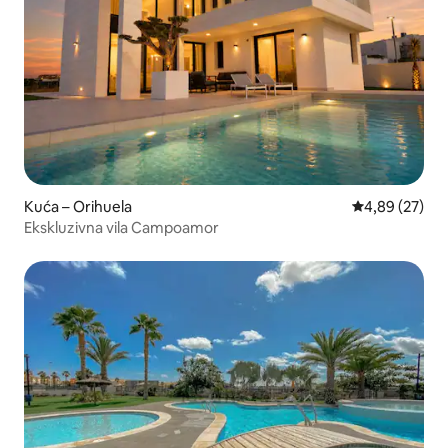
Kuća – Orihuela
Prosječna ocje
4,89 (27)
Ekskluzivna vila Campoamor