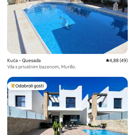
Kuća – Quesada
Prosječna ocje
4,88 (49)
Vila s privatnim bazenom, Murillo.
Odabrali gosti
Među najviše rangiranima s oznakom „Odabrali gosti”