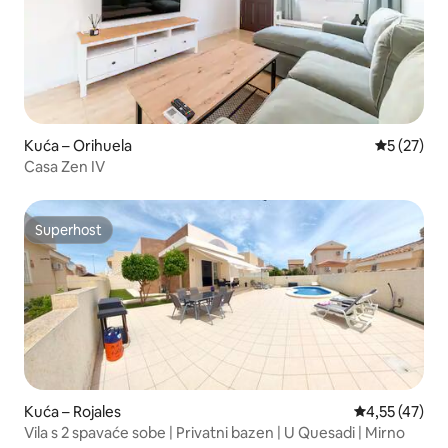
Kuća – Orihuela
Prosječna 
5 (27)
Casa Zen IV
Superhost
Superhost
Kuća – Rojales
Prosječna ocje
4,55 (47)
Vila s 2 spavaće sobe | Privatni bazen | U Quesadi | Mirno