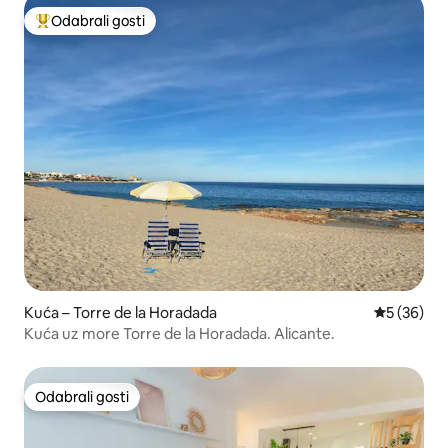
Odabrali gosti
Među najviše rangiranima s oznakom „Odabrali gosti”
Kuća – Torre de la Horadada
Prosječna o
5 (36)
Kuća uz more Torre de la Horadada. Alicante.
Odabrali gosti
Odabrali gosti