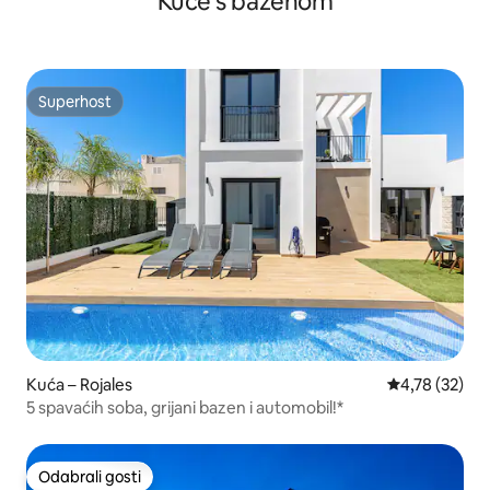
Kuće s bazenom
Superhost
Superhost
Kuća – Rojales
Prosječna ocje
4,78 (32)
5 spavaćih soba, grijani bazen i automobil!*
Odabrali gosti
Odabrali gosti