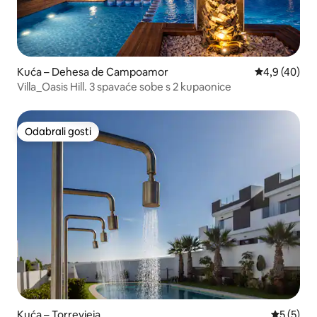
Kuća – Dehesa de Campoamor
Prosječna ocj
4,9 (40)
Villa_Oasis Hill. 3 spavaće sobe s 2 kupaonice
Odabrali gosti
Odabrali gosti
Kuća – Torrevieja
Prosječna
5 (5)