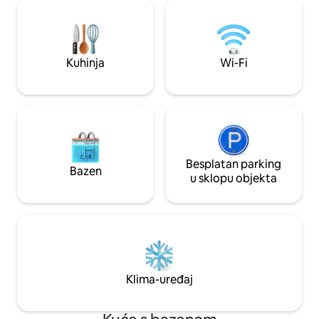
na otvorenom. Sa
Rojalesu, Benijofaru i Ciudad Quesadi te
Playa de los Locos
samo 35 minuta od zračne luke Alicante.
Torrevieje, sa svim
Rezervirajte odmah
mediteranski doživl
Kuhinja
Wi-Fi
Besplatan parking
Bazen
u sklopu objekta
Klima-uređaj