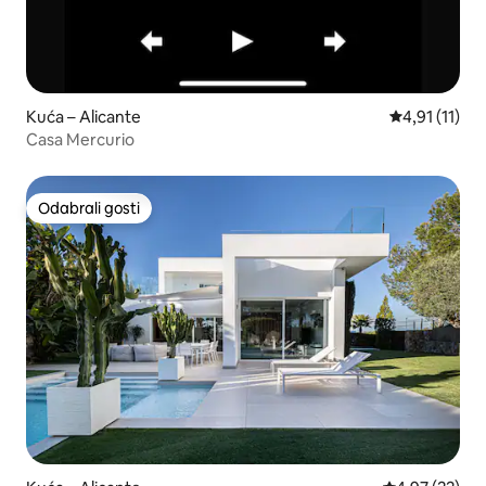
Kuća – Alicante
Prosječna ocj
4,91 (11)
Casa Mercurio
Odabrali gosti
Odabrali gosti