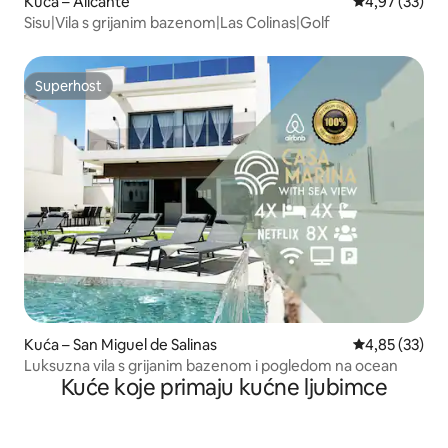
Kuća – Alicante
Prosječna ocje
4,97 (33)
Sisu|Vila s grijanim bazenom|Las Colinas|Golf
Superhost
Superhost
Kuća – San Miguel de Salinas
Prosječna ocje
4,85 (33)
Luksuzna vila s grijanim bazenom i pogledom na ocean
Kuće koje primaju kućne ljubimce