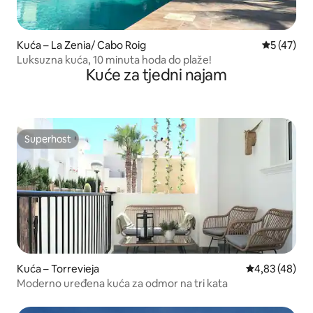
Kuća – La Zenia/ Cabo Roig
Prosječna 
5 (47)
Luksuzna kuća, 10 minuta hoda do plaže!
Kuće za tjedni najam
Superhost
Superhost
Kuća – Torrevieja
Prosječna ocje
4,83 (48)
Moderno uređena kuća za odmor na tri kata