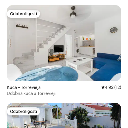
Odabrali gosti
Odabrali gosti
Kuća – Torrevieja
Prosječna ocje
4,92 (12)
Udobna kuća u Torrevieji
Odabrali gosti
Odabrali gosti