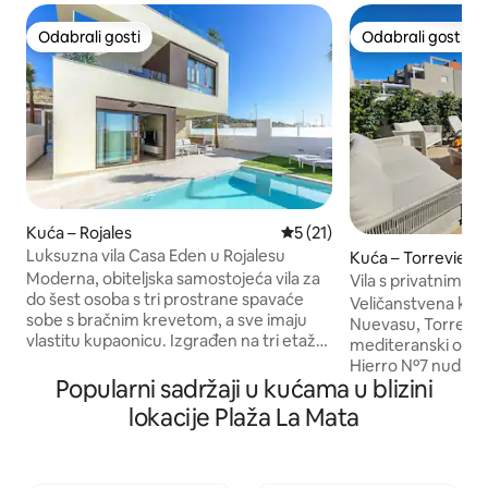
Odabrali gosti
Odabrali gosti
Odabrali gosti
Odabrali gosti
Kuća – Rojales
Prosječna ocjena: 5/5, recen
5 (21)
Luksuzna vila Casa Eden u Rojalesu
Kuća – Torrevieja
Moderna, obiteljska samostojeća vila za
Vila s privatnim 
do šest osoba s tri prostrane spavaće
Torrevieja
Veličanstvena kuć
sobe s bračnim krevetom, a sve imaju
Nuevasu, Torreviej
vlastitu kupaonicu. Izgrađen na tri etaže,
mediteranski odmo
ovaj smještaj ima veliki privatni bazen s
Hierro Nº7 nudi 3 
prostranim terasama s vanjskom
Popularni sadržaji u kućama u blizini
kupaonice, dnevni
blagovaonicom i dnevnim boravkom te
blagovaonicom, ot
lokacije Plaža La Mata
spektakularan pogled s krovnog solarija.
terasu s privatnim 
Umjesto toga, potpuno opremljen
roštiljem. Uživajte
modernim namještajem. Pješačka
brzom internetu i 
udaljenost do mnoštva sadržaja u