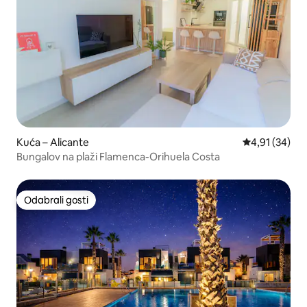
Kuća – Alicante
Prosječna ocje
4,91 (34)
Bungalov na plaži Flamenca-Orihuela Costa
Odabrali gosti
Odabrali gosti