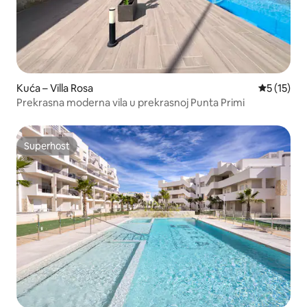
Kuća – Villa Rosa
Prosječna 
5 (15)
Prekrasna moderna vila u prekrasnoj Punta Primi
Superhost
Superhost