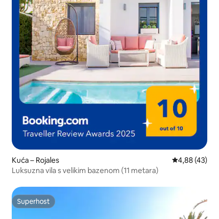
Kuća – Rojales
Prosječna ocje
4,88 (43)
Luksuzna vila s velikim bazenom (11 metara)
Superhost
Superhost