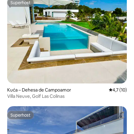
Superhost
Superhost
Kuća – Dehesa de Campoamor
Prosječna oc
4,7 (10)
Villa Neuve, Golf Las Colinas
Superhost
Superhost