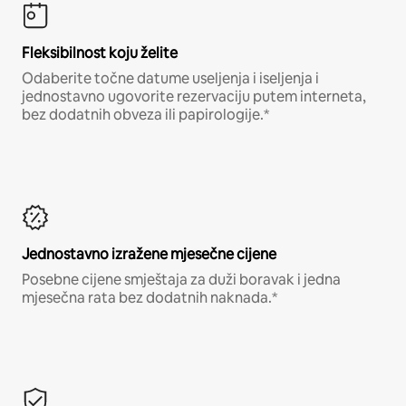
Fleksibilnost koju želite
Odaberite točne datume useljenja i iseljenja i
jednostavno ugovorite rezervaciju putem interneta,
bez dodatnih obveza ili papirologije.*
Jednostavno izražene mjesečne cijene
Posebne cijene smještaja za duži boravak i jedna
mjesečna rata bez dodatnih naknada.*