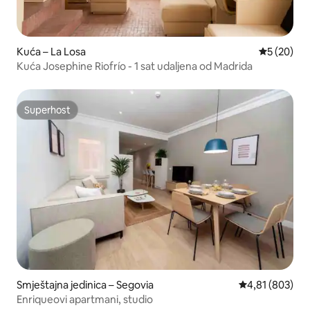
Kuća – La Losa
Prosječna o
5 (20)
Kuća Josephine Riofrío - 1 sat udaljena od Madrida
Superhost
Superhost
Smještajna jedinica – Segovia
Prosječna ocjen
4,81 (803)
Enriqueovi apartmani, studio