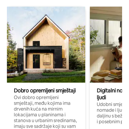
Dobro opremljeni smještaji
Digitalni noma
ljudi
Ovi dobro opremljeni
smještaji, među kojima ima
Udobni smještaj
drvenih kuća na mirnim
nomade i ljude 
lokacijama u planinama i
daljinu s bežič
stanova u urbanim sredinama,
i posebnim pro
imaju sve sadržaje koji su vam