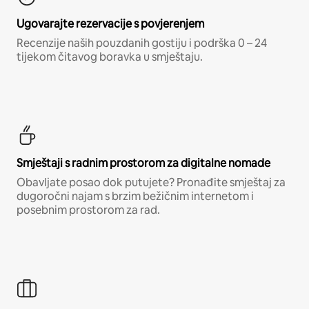
Ugovarajte rezervacije s povjerenjem
Recenzije naših pouzdanih gostiju i podrška 0 – 24
tijekom čitavog boravka u smještaju.
Smještaji s radnim prostorom za digitalne nomade
Obavljate posao dok putujete? Pronađite smještaj za
dugoročni najam s brzim bežičnim internetom i
posebnim prostorom za rad.