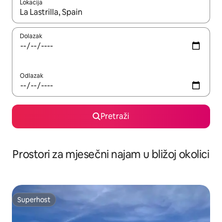
Lokacija
Kada budu dostupni rezultati, moći ćete ih pregledati koristeći
Dolazak
Odlazak
Pretraži
Prostori za mjesečni najam u bližoj okolici
Superhost
Superhost