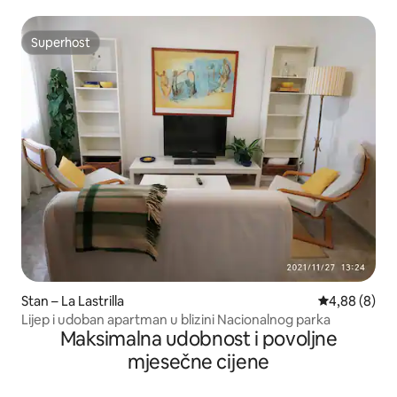
Superhost
Superhost
Stan – La Lastrilla
Prosječna ocj
4,88 (8)
Lijep i udoban apartman u blizini Nacionalnog parka
Maksimalna udobnost i povoljne
mjesečne cijene