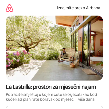
Prijeđi
na
Iznajmite preko Airbnba
sadržaj
La Lastrilla: prostori za mjesečni najam
Potražite smještaj u kojem ćete se osjećati kao kod
kuće kad planirate boravak od mjesec ili više dana.