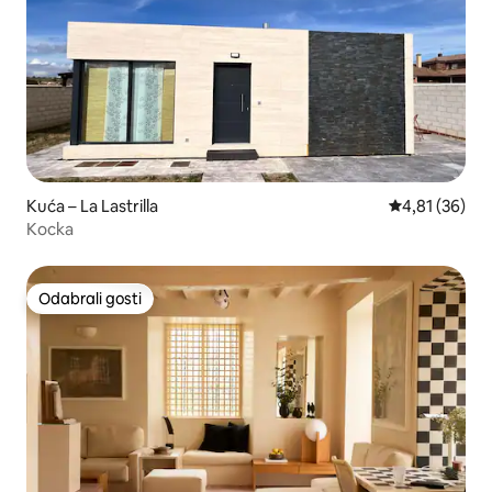
Kuća – La Lastrilla
Prosječna ocje
4,81 (36)
Kocka
Odabrali gosti
Odabrali gosti