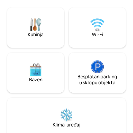
Kupaonica: kada i zasebni WC. • Dodatne
pogodnosti: klima-uređaj, sigurno
parkiralište, perilica rublja, sušilica i Wi-Fi.
Smješten na mirnoj lokaciji u četvrti s
obrtničkim radnjama, 3 minute od
trgovina u La Jarrieu. Udobna baza za
Kuhinja
Wi-Fi
istraživanje regije
Besplatan parking
Bazen
u sklopu objekta
Klima-uređaj