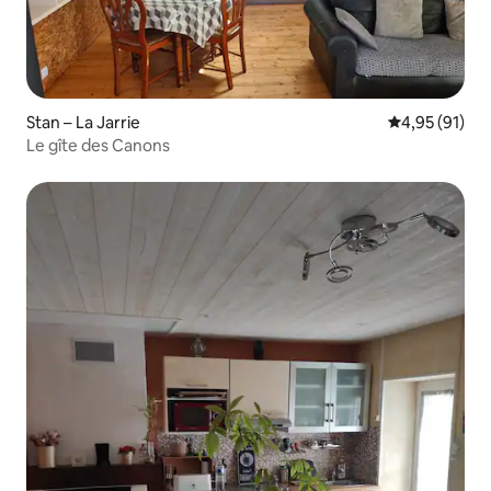
Stan – La Jarrie
Prosječna ocje
4,95 (91)
Le gîte des Canons