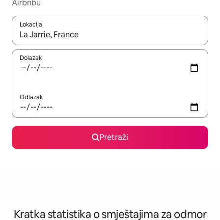
Airbnbu
Lokacija
Kada budu dostupni rezultati, moći ćete ih pregledati koristeći
Dolazak
Odlazak
Pretraži
Kratka statistika o smještajima za odmor