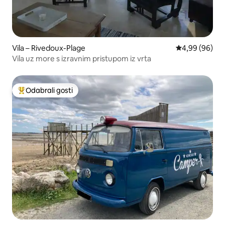
Vila – Rivedoux-Plage
Prosječna ocje
4,99 (96)
Vila uz more s izravnim pristupom iz vrta
Odabrali gosti
Među najviše rangiranima s oznakom „Odabrali gosti”