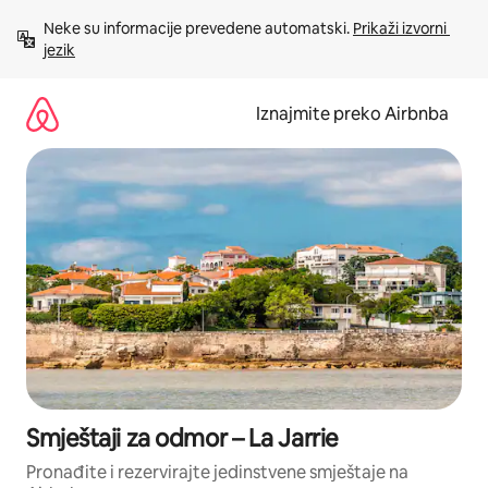
Prijeđi
Neke su informacije prevedene automatski. 
Prikaži izvorni 
na
jezik
sadržaj
Iznajmite preko Airbnba
Smještaji za odmor – La Jarrie
Pronađite i rezervirajte jedinstvene smještaje na