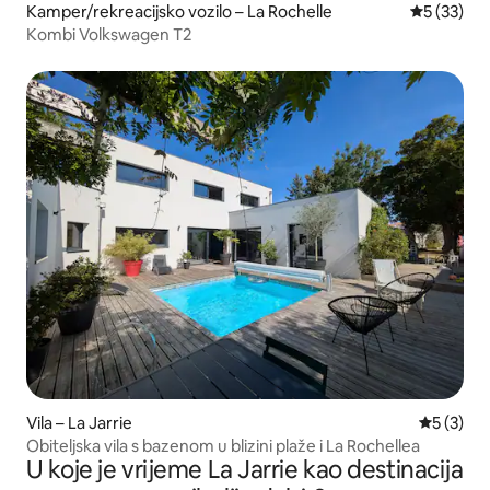
Kamper/rekreacijsko vozilo – La Rochelle
Prosječna 
5 (33)
Kombi Volkswagen T2
Vila – La Jarrie
Prosječna
5 (3)
Obiteljska vila s bazenom u blizini plaže i La Rochellea
U koje je vrijeme La Jarrie kao destinacija