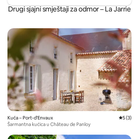
Drugi sjajni smještaji za odmor – La Jarrie
Kuća – Port-d'Envaux
Prosječna
5 (3)
Šarmantna kućica u Château de Panloy