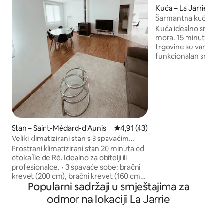
Kuća – La Jarrie
Šarmantna kuća na 
i jacuzzi.
Kuća idealno smje
mora. 15 minuta od L
trgovine su vam na
funkcionalan smje
boravak, dobro op
ostava, tuš-kabina
prekrasne spavaće
kojih jedna nije s
Široka terasa u sje
masažna kada za t
nakon dana provedenog
Stan – Saint-Médard-d'Aunis
Prosječna ocjena: 4,91/5, recen
4,91 (43)
bazen. (Fotografije
Veliki klimatizirani stan s 3 spavaćim
Šarmantna natkrive
sobama, 15 minuta od plaža
ograđeni vrt u ko
Prostrani klimatizirani stan 20 minuta od
izvana. Postelj
otoka Île de Ré. Idealno za obitelji ili
profesionalce. • 3 spavaće sobe: bračni
krevet (200 cm), bračni krevet (160 cm) i
Popularni sadržaji u smještajima za
krevet za jednu osobu (90 cm). • Udoban
dnevni boravak sa stolom za 6 osoba i
odmor na lokaciji La Jarrie
televizorom. • Potpuno opremljena
kuhinja (perilica posuđa, pećnica). •