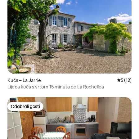
Kuća – La Jarrie
Prosječna 
5 (12)
Lijepa kuća s vrtom 15 minuta od La Rochellea
Odabrali gosti
Odabrali gosti