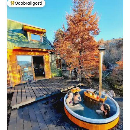
Odabrali gosti
Među najviše rangiranima s oznakom „Odabrali gosti”