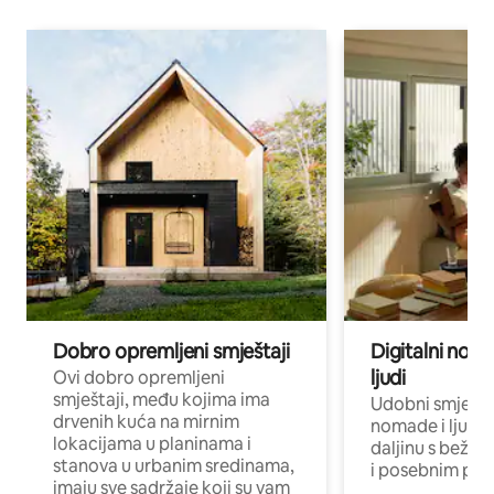
Dobro opremljeni smještaji
Digitalni noma
ljudi
Ovi dobro opremljeni
smještaji, među kojima ima
Udobni smještaj
drvenih kuća na mirnim
nomade i ljude 
lokacijama u planinama i
daljinu s bežič
stanova u urbanim sredinama,
i posebnim pro
imaju sve sadržaje koji su vam