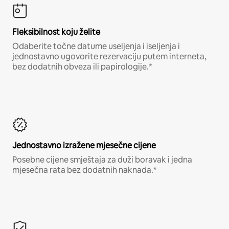
Fleksibilnost koju želite
Odaberite točne datume useljenja i iseljenja i
jednostavno ugovorite rezervaciju putem interneta,
bez dodatnih obveza ili papirologije.*
Jednostavno izražene mjesečne cijene
Posebne cijene smještaja za duži boravak i jedna
mjesečna rata bez dodatnih naknada.*