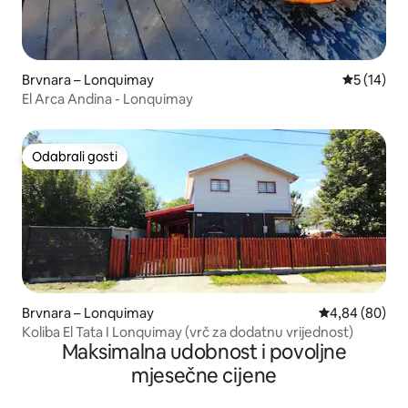
Brvnara – Lonquimay
Prosječna 
5 (14)
El Arca Andina - Lonquimay
Odabrali gosti
Odabrali gosti
Brvnara – Lonquimay
Prosječna ocje
4,84 (80)
Koliba El Tata I Lonquimay (vrč za dodatnu vrijednost)
Maksimalna udobnost i povoljne
mjesečne cijene