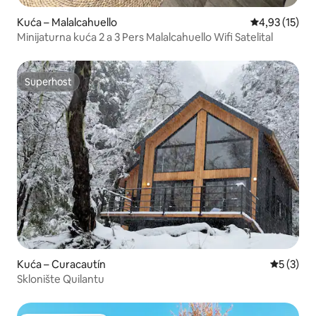
Kuća – Malalcahuello
Prosječna ocje
4,93 (15)
Minijaturna kuća 2 a 3 Pers Malalcahuello Wifi Satelital
Superhost
Superhost
Kuća – Curacautín
Prosječna
5 (3)
Sklonište Quilantu