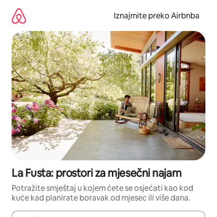
Prijeđi
na
Iznajmite preko Airbnba
sadržaj
La Fusta: prostori za mjesečni najam
Potražite smještaj u kojem ćete se osjećati kao kod
kuće kad planirate boravak od mjesec ili više dana.