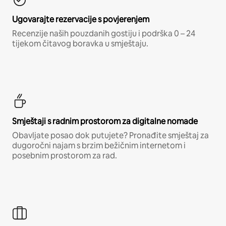
Ugovarajte rezervacije s povjerenjem
Recenzije naših pouzdanih gostiju i podrška 0 – 24
tijekom čitavog boravka u smještaju.
Smještaji s radnim prostorom za digitalne nomade
Obavljate posao dok putujete? Pronađite smještaj za
dugoročni najam s brzim bežičnim internetom i
posebnim prostorom za rad.