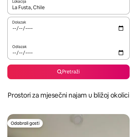
Lokacija
Kada budu dostupni rezultati, moći ćete ih pregledati koristeći
Dolazak
Odlazak
Pretraži
Prostori za mjesečni najam u bližoj okolici
Odabrali gosti
Odabrali gosti