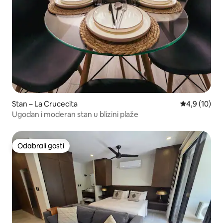
Stan – La Crucecita
Prosječna ocj
4,9 (10)
Ugodan i moderan stan u blizini plaže
Odabrali gosti
Odabrali gosti