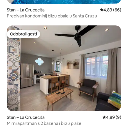
Stan – La Crucecita
Prosječna ocje
4,89 (66)
Predivan kondominij blizu obale u Santa Cruzu
Odabrali gosti
Odabrali gosti
Stan – La Crucecita
Prosječna ocj
4,89 (9)
Mirni apartman s 2 bazena i blizu plaže