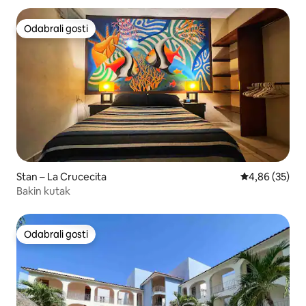
Odabrali gosti
Odabrali gosti
Stan – La Crucecita
Prosječna ocje
4,86 (35)
Bakin kutak
Odabrali gosti
Odabrali gosti