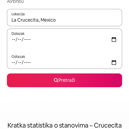
Airbnbu
Lokacija
Kada budu dostupni rezultati, moći ćete ih pregledati koristeći
Dolazak
Odlazak
Pretraži
Kratka statistika o stanovima – Crucecita