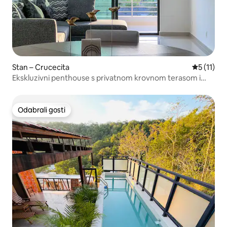
Stan – Crucecita
Prosječna 
5 (11)
Ekskluzivni penthouse s privatnom krovnom terasom i
bazenom
Odabrali gosti
Odabrali gosti