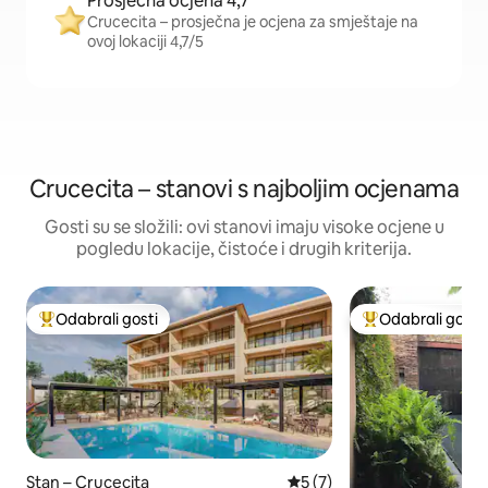
Prosječna ocjena 4,7
Crucecita – prosječna je ocjena za smještaje na
ovoj lokaciji 4,7/5
Crucecita – stanovi s najboljim ocjenama
Gosti su se složili: ovi stanovi imaju visoke ocjene u
pogledu lokacije, čistoće i drugih kriterija.
Odabrali gosti
Odabrali gosti
Među najviše rangiranima s oznakom „Odabrali gosti”
Među najviše ran
Stan – Crucecita
Prosječna ocjena: 5/5, rece
5 (7)