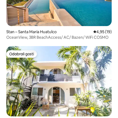
Stan – Santa María Huatulco
Prosječna ocje
4,95 (19)
OceanView, 3BR BeachAccess/ AC/ Bazen/ WiFi COSMO
Odabrali gosti
Odabrali gosti