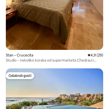
Stan – Crucecita
Prosječna ocj
4,9 (29)
Studio – nekoliko koraka od supermarketa Chedraui i
plaže Chahué
Odabrali gosti
Odabrali gosti