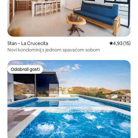
Stan – La Crucecita
Prosječna ocje
4,93 (15)
Novi kondominij s jednom spavaćom sobom
Odabrali gosti
Odabrali gosti