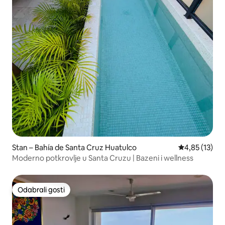
Stan – Bahía de Santa Cruz Huatulco
Prosječna ocje
4,85 (13)
Moderno potkrovlje u Santa Cruzu | Bazeni i wellness
Odabrali gosti
Odabrali gosti