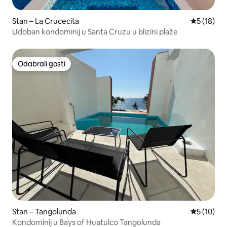
Stan – La Crucecita
Prosječna 
5 (18)
Udoban kondominij u Santa Cruzu u blizini plaže
Odabrali gosti
Odabrali gosti
Stan – Tangolunda
Prosječna 
5 (10)
Kondominij u Bays of Huatulco Tangolunda