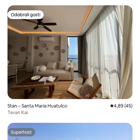
Odabrali gosti
Odabrali gosti
Stan – Santa María Huatulco
Prosječna ocje
4,89 (45)
Tavan Kai
Superhost
Superhost