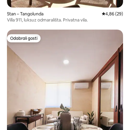
Stan – Tangolunda
Prosječna ocje
4,86 (29)
Villa 911, luksuz odmarališta. Privatna vila.
Odabrali gosti
Odabrali gosti