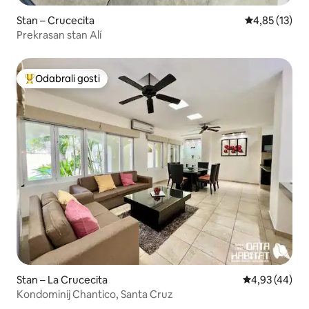
Stan – Crucecita
Prosječna ocje
4,85 (13)
Prekrasan stan Alí
Odabrali gosti
Među najviše rangiranima s oznakom „Odabrali gosti”
Stan – La Crucecita
Prosječna ocje
4,93 (44)
Kondominij Chantico, Santa Cruz