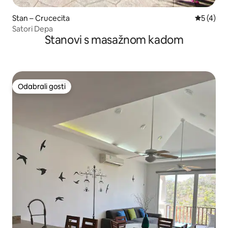
Stan – Crucecita
Prosječna
5 (4)
Satori Depa
Stanovi s masažnom kadom
Odabrali gosti
Odabrali gosti