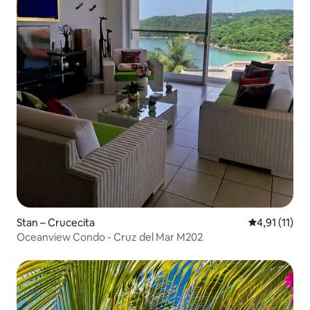
Stan – Crucecita
Prosječna ocj
4,91 (11)
Oceanview Condo - Cruz del Mar M202