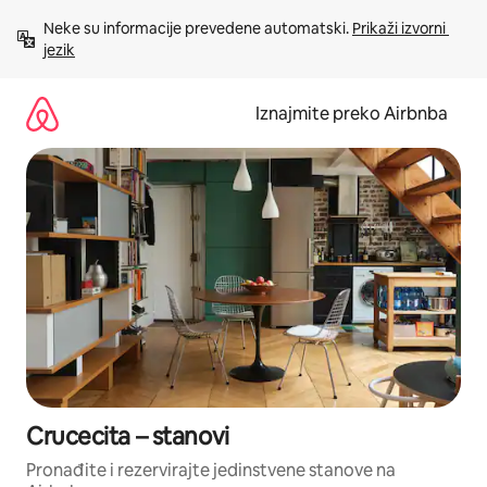
Prijeđi
Neke su informacije prevedene automatski. 
Prikaži izvorni 
na
jezik
sadržaj
Iznajmite preko Airbnba
Crucecita – stanovi
Pronađite i rezervirajte jedinstvene stanove na