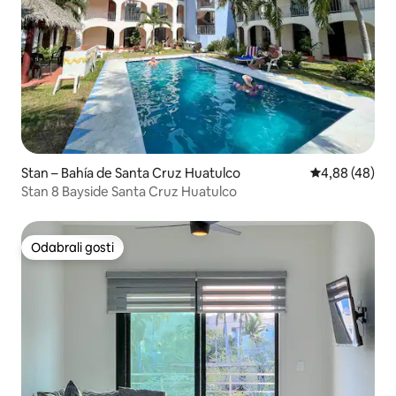
Stan – Bahía de Santa Cruz Huatulco
Prosječna ocje
4,88 (48)
Stan 8 Bayside Santa Cruz Huatulco
Odabrali gosti
Odabrali gosti