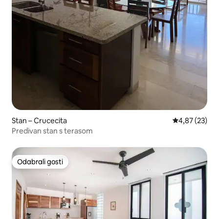
Stan – Crucecita
Prosječna ocje
4,87 (23)
Predivan stan s terasom
Odabrali gosti
Odabrali gosti