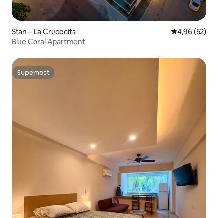
Stan – La Crucecita
Prosječna ocje
4,96 (52)
Blue Coral Apartment
Superhost
Superhost