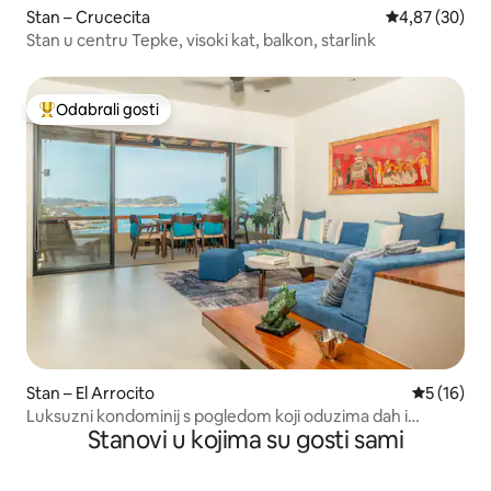
Stan – Crucecita
Prosječna ocje
4,87 (30)
Stan u centru Tepke, visoki kat, balkon, starlink
Odabrali gosti
Među najviše rangiranima s oznakom „Odabrali gosti”
Stan – El Arrocito
Prosječna 
5 (16)
Luksuzni kondominij s pogledom koji oduzima dah i
Stanovi u kojima su gosti sami
pristupom plaži