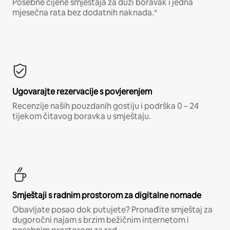
Posebne cijene smještaja za duži boravak i jedna
mjesečna rata bez dodatnih naknada.*
Ugovarajte rezervacije s povjerenjem
Recenzije naših pouzdanih gostiju i podrška 0 – 24
tijekom čitavog boravka u smještaju.
Smještaji s radnim prostorom za digitalne nomade
Obavljate posao dok putujete? Pronađite smještaj za
dugoročni najam s brzim bežičnim internetom i