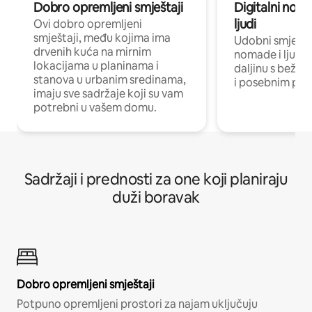
Dobro opremljeni smještaji
Digitalni noma
ljudi
Ovi dobro opremljeni
smještaji, među kojima ima
Udobni smještaj
drvenih kuća na mirnim
nomade i ljude 
lokacijama u planinama i
daljinu s bežič
stanova u urbanim sredinama,
i posebnim pro
imaju sve sadržaje koji su vam
potrebni u vašem domu.
Sadržaji i prednosti za one koji planiraju
duži boravak
Dobro opremljeni smještaji
Potpuno opremljeni prostori za najam uključuju