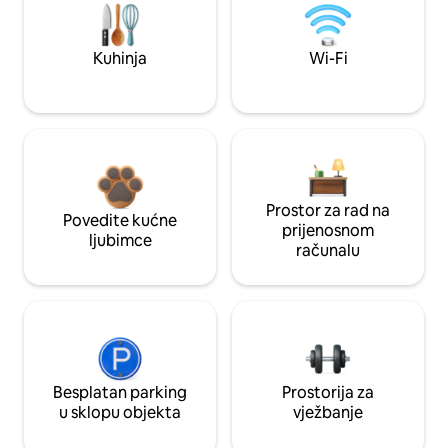
Kuhinja
Wi-Fi
Prostor za rad na
Povedite kućne
prijenosnom
ljubimce
računalu
Besplatan parking
Prostorija za
u sklopu objekta
vježbanje