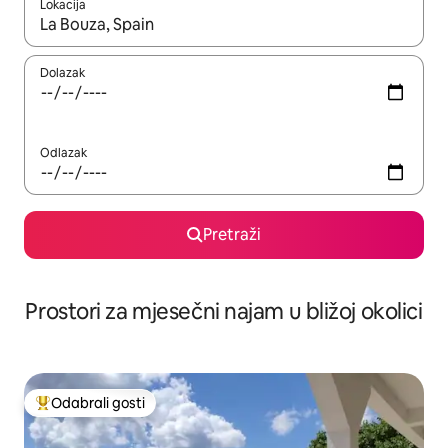
Lokacija
Kada budu dostupni rezultati, moći ćete ih pregledati koristeći
Dolazak
Odlazak
Pretraži
Prostori za mjesečni najam u bližoj okolici
Odabrali gosti
Među najviše rangiranima s oznakom „Odabrali gosti”