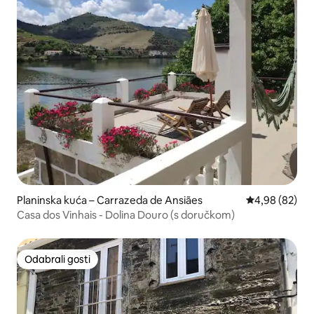
Planinska kuća – Carrazeda de Ansiães
Prosječna ocje
4,98 (82)
Casa dos Vinhais - Dolina Douro (s doručkom)
Odabrali gosti
Odabrali gosti