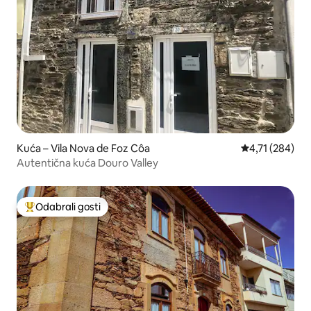
Kuća – Vila Nova de Foz Côa
Prosječna ocjen
4,71 (284)
Autentična kuća Douro Valley
Odabrali gosti
Među najviše rangiranima s oznakom „Odabrali gosti”