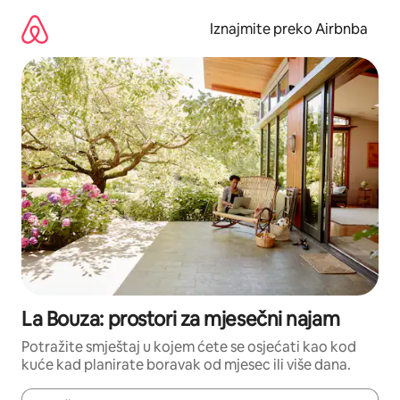
Prijeđi
na
Iznajmite preko Airbnba
sadržaj
La Bouza: prostori za mjesečni najam
Potražite smještaj u kojem ćete se osjećati kao kod
kuće kad planirate boravak od mjesec ili više dana.