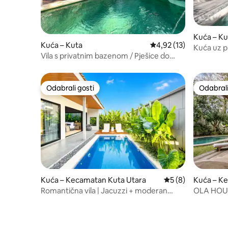
Kuća – Ku
Kuća – Kuta
Prosječna ocjena: 4,92/
4,92 (13)
Kuća uz pl
Vila s privatnim bazenom / Pješice do
vrt u Sem
plaže / Središnji Legian
Odabrali gosti
Odabrali
Odabrali gosti
Odabrali
Kuća – Kecamatan Kuta Utara
Prosječna ocjena: 5
5 (8)
Kuća – Ke
tan
Romantična vila | Jacuzzi + moderan
OLA HOUS
luksuz
spavaće s
vodom