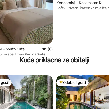
, recenzija: 157
Kondominij – Kecamatan Kut
a Utara
Loft • Privatni bazen • Smještaj 
digitalne nomade
j – South Kuta
Prosječna ocjena: 5/5, recenzija: 6
5 (6)
uzni apartman Regina Suite
Kuće prikladne za obitelji
 gosti
Odabrali gosti
 gosti
Među najviše rangiranima s oz