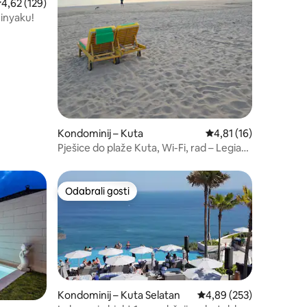
rosječna ocjena: 4,62/5, recenzija: 129
4,62 (129)
inyaku!
Kondominij – Kuta
Prosječna ocjena: 4,81
4,81 (16)
Pješice do plaže Kuta, Wi-Fi, rad – Legian
– Seminyak
Odabrali gosti
Odabrali gosti
Kondominij – Kuta Selatan
Prosječna ocjena: 4,89/
4,89 (253)