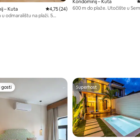
5/5, recenzija: 7
Kondominij – Kuta
P
600 m do plaže. Utočište u Sem
j – Kuta
Prosječna ocjena: 4,75/5, recenzija: 24
4,75 (24)
u odmaralištu na plaži. 5
ešice do plaže Legian
 gosti
Superhost
 gosti
Superhost