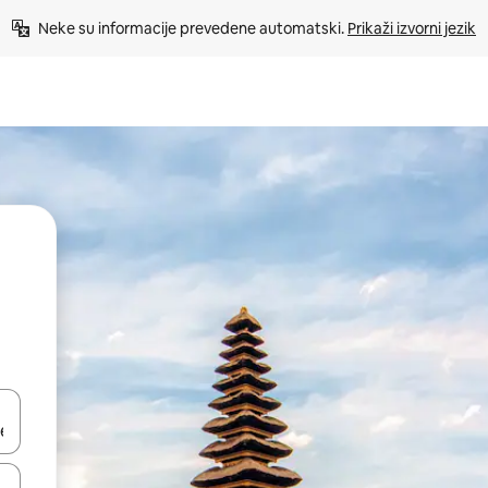
Neke su informacije prevedene automatski. 
Prikaži izvorni jezik
dati koristeći se strelicama prema gore i prema dolje, kao i dodirom i