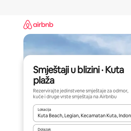
Prijeđi
na
sadržaj
Smještaji u blizini · Kuta
plaža
Rezervirajte jedinstvene smještaje za odmor,
kuće i druge vrste smještaja na Airbnbu
Lokacija
Kada budu dostupni rezultati, moći ćete ih pregle
Dolazak