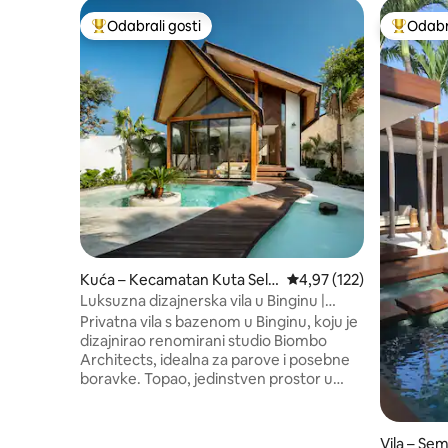
Odabrali gosti
Odabra
Među najviše rangiranima s oznakom „Odabrali gosti”
Među naj
Kuća – Kecamatan Kuta Sela
Prosječna ocjena: 4,97/5
4,97 (122)
tan
Luksuzna dizajnerska vila u Binginu |
Privatni bazen
Privatna vila s bazenom u Binginu, koju je
dizajnirao renomirani studio Biombo
Architects, idealna za parove i posebne
boravke. Topao, jedinstven prostor u
kojem ćete se osjećati kao kod kuće, a
koji istovremeno nudi autentično
iskustvo Balija. Otvoreni dnevni boravak
Vila – Se