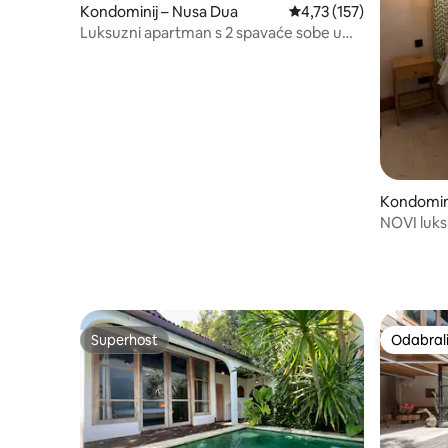
Kondominij – Nusa Dua
Prosječna ocjena: 4,73/5
4,73 (157)
Luksuzni apartman s 2 spavaće sobe u
odmaralištu Nusa Dua
Kondomini
NOVI luks
Superhost
Odabrali
Superhost
Odabrali