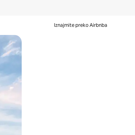
Iznajmite preko Airbnba
li prelaskom prstom po zaslonu.