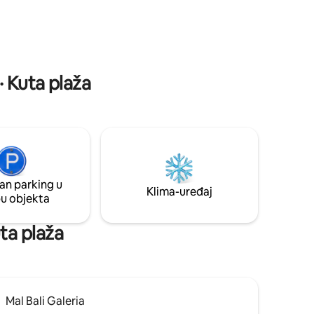
 se lako
blagovaonski prostor. Potpuno
ujući 75"
opremljena kuhinja, brzi Wi-Fi putem
bovima
optičke mreže, parking i kompletno
s, The
osoblje (poslužiteljice, upravitelj,
zaštitar).
· Kuta plaža
an parking u
Klima-uređaj
pu objekta
uta plaža
Mal Bali Galeria